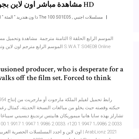
مشاهدة مباشر اون لاين بجودة عالية احدث الافلام مباشرة دقة HD
تحميل ومشاهدة مسلسل The 100 ذا ون هندريد " المئة " الموسم الاول مترجم The 100 S01E05 , مسلسلات اجنبي
lusioned producer, who is desperate for a
alks off the film set. Forced to think
حبكته وقصته حيث يخلو من مبالغات النسخة الحديثة، كمثال رغم 
تشارلز بهذه سايا هانيا ميموريكان هابيتس ترندينغ ديسيني سيباغ