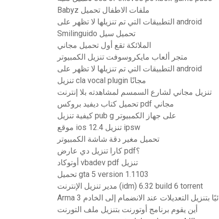
Babyz ملفات الاطفال تحميل
التطبيقات التي تم تنزيلها لا تظهر على android
Smilinguido تحميل سيل
الملائكة تقع أول تحميل مجاني
متجر ألعاب مايكروسوفت تنزيل الكمبيوتر
التطبيقات التي تم تنزيلها لا تظهر على android
تنزيل cla vocal plugin مجانًا
تنزيل مجاني لشارع السمسم لمشاهدته بلا إنترنت
تحميل كتاب ديفيد بروكس pdf مجاني
كيفية تنزيل pub g على جهاز الكمبيوتر
موقع ios 12.4 تنزيل ipsw
تحميل مغير دقة شاشة الكمبيوتر
كارا تنزيل دي عارض pdf؟
أوتوكاد vbadev pdf تنزيل
تحميل gta 5 version 1.1103
مدير تنزيل الإنترنت (idm) 6.32 build 6 torrent
 تلقائيًا بتنزيل التعديلات عند الانضمام إلى الخادم
أين يقوم برنامج أوتورنت بتنزيل ملف التورنت