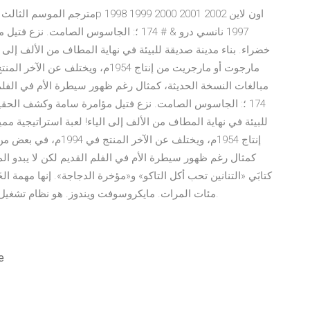
1997 نانسي درو & # 174 ؛: الجاسوس الصام
خضراء. بناء مدينة صديقة للبيئة في نهاية المطاف من الألف إلى ال
مبالغات النسخة الحديثة، كمثال رغم ظهور سيطرة الأم في الفلم 
174 ؛: الجاسوس الصامت. نزع فتيل مؤامرة سامة وكشف الحقيق
للبيئة في نهاية المطاف من الألف إلى الياء! لعبة استراتيجية م
إنتاج 1954م، ويختلف عن
كمثال رغم ظهور سيطرة الأم في الفلم القديم لكن لا يبدو الم
كتابَي «التنانين تحب أكل التاكو» و«مؤخرة الدجاجة». إنها مهمة الجَ
مئات المرات. مايكروسوفت ويندوز. هو نظام تشغيل رسومي، من إنتاج شركة مايكروسوفت. 1895 علاقات.
تحميل