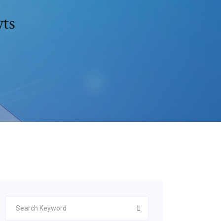
تحميل _نانسي درو_ و 2