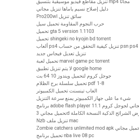
تنزيل مقاطع فيديو موسيقية بتنسيق mp4 مجانًا
دليل إصلاح نسيم ياماها تنزيل مجاني
Pro200wl سائق تنزيل
حرب النجوم المقاومة تحميل سيل
تحميل gta 5 version 1.1103
تحميل shingeki no kyojin bd torrent
ألعاب ps4 تنزيل كيفية التحقق من حساب psn ps4
تنزيل تعديل فيجاس جديد
تحميل لعبة marvel game pc torrent
لا يتم تنزيل تطبيق google home
جوجل كروم لتحميل ويندوز 10 64 بت
تحميل سلسلة برج الظلام pdf 1-8
العاب تينسنت تحميل الكمبيوتر
شيء ما على جهاز الكمبيوتر يمنع سرعة التنزيل
adobe flash p تحميل مجاني لجوجل كروم
ل مجاني 3d عرض الشرائح الذكية النسخة الكاملة
Nzb تنزيل ملف mac
Zombie catchers unlimited mo تحميل مجاني
تحميل برنامج nba live 08 pc