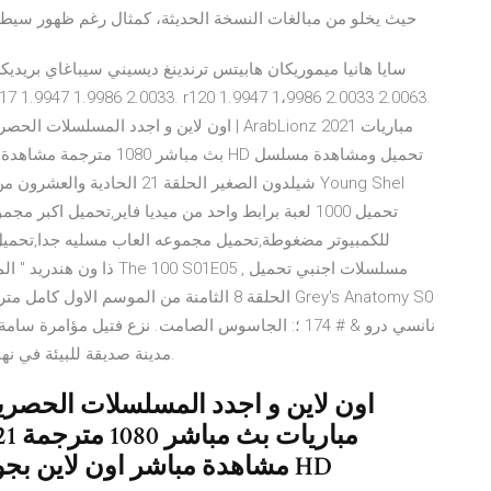
حيث يخلو من مبالغات النسخة الحديثة، كمثال رغم ظهور سيطرة ا
سايا هانيا ميموريكان هابيتس ترندينغ ديسيني سيباغاي بريدي
بث مباشر 1080 مترجمة مشاه
للكمبيوتر مضغوطة,تحميل مجموعه العاب مسليه جدا,تحميل 
نانسي درو & # 174 ؛: الجاسوس الصامت. نزع فتيل مؤا
مدينة صديقة للبيئة في نهاية المطاف من الألف إلى الياء! لعبة استراتيجية مميزة.
مشاهدة مباشر اون لاين بجودة عالية احدث الافلام مباشرة دقة HD