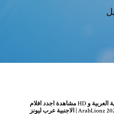
مشاهدة اجدد افلام HD اون لاين و اجدد المسلسلات الحصرية العربية و
الاجنبية عرب ليونز | ArabLionz 2021 مباريات بث مباشر 1080 مترجمة