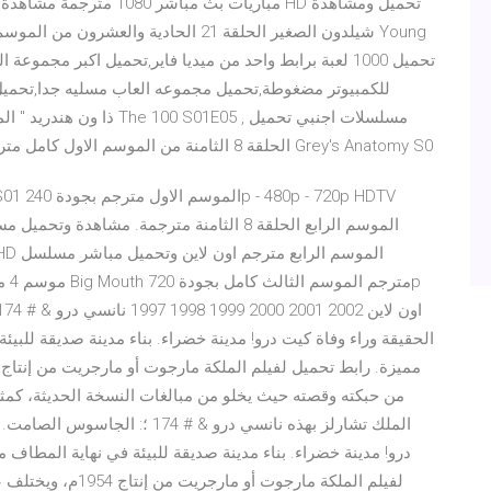
مباريات بث مباشر 1080 متر
للكمبيوتر مضغوطة,تحميل مجموعه العاب مسليه جدا,تحميل 
ومشاهدة مسلسل جرايز اناتومي Grey's Anatomy الحلقة 8 الثامنة من الموسم الاول كامل مترجم Grey's Anatomy S0
الحقيقة وراء وفاة كيت درو! مدينة خضراء. بناء مدينة صديقة للبيئة
من حبكته وقصته حيث يخلو من مبالغات النسخة الحديثة، كمثا
الملك تشارلز بهذه نانسي درو & #
درو! مدينة خضراء. بناء مدينة صديقة للبيئة في نهاية المطاف م