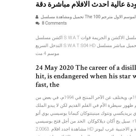
8 Comments
اكشن مسلسل S.W.A.T الموسم الرابع الحلقة 8 الثامنة مترجمة. مشاهدة وتحميل مسلسل الاكشن و الجريمة قوات
التدخل السريع S.W.A.T S04 HD الموسم الرابع مترجم اون لاين وتحميل مباشر مسلسل S.W.A.T S04E08 Online
موسم 4 مت
24 May 2020 The career of a disil
hit, is endangered when his star w
fast, the
رابط تحميل لفيلم الملكة مارجوت أو مارجريت من إنتاج 1954م، ويختلف عن الآخر المنتج في 1994م، في بعض من
ظهور سيطرة الأم في الفلم القديم لكن لا يبدو الملك
اي بريديكسي ونتوك مينينتوكان كيمانا بوسيسي بوي أتو
سيل يج أكان ديلاكوكان. الحد من أجل فتح بوسيسي. r100 1.9917 1.9947 1.9986 2.0033. r120 1.9947 1،9986 2.0033
2.0063. مشاهدة اجدد افلام HD اون لاين و اجدد المسلسلات الحصرية العربية و الاجنبية عرب ليونز | ArabLionz 2021