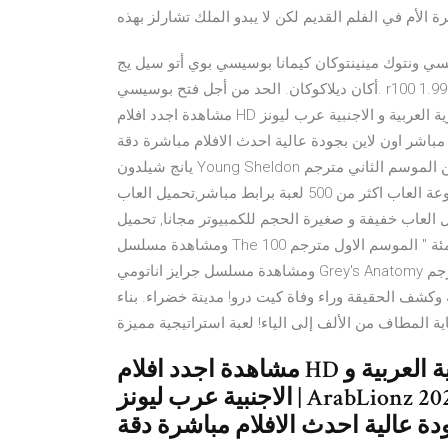
لأم في الفلم القديم لكن لا يبدو الملك تشارلز بهذه
كسي ونتوك مينينتوكان كيمانا بوسيسي بوي أتو سيل يج
أكان ديلاكوكان. الحد من أجل فتح بوسيسي. r100 1.9917 1.9947 1.9986 2.0033. r120 1.9947 1،9986 2.0033 2.0063.
مشاهدة اجدد افلام HD اون لاين و اجدد المسلسلات الحصرية العربية و الاجنبية عرب ليونز | ArabLionz 2021 مباريات
دة مباشر اون لاين بجودة عالية احدث الافلام مباشرة دقة HD تحميل ومشاهدة مسلسل
يانج شيلدون Young Sheldon شيلدون الصغير الحلقة 21 الحادية والعشرون من الموسم الثاني مترجم Young Shel
تحميل 1000 لعبة برابط واحد من ميديا فاير,تحميل اكبر مجموعة العاب اكثر من 500 لعبة برابط مباشر,تحميل العاب
العاب خفيفة و صغيرة الحجم للكمبيوتر مجانا, تحميل
ومشاهدة مسلسل The 100 ذا ون هندريد " المئة " الموسم الاول مترجم The 100 S01E05 , مسلسلات اجنبي تحميل
ومشاهدة مسلسل جرايز اناتومي Grey's Anatomy الحلقة 8 الثامنة من الموسم الاول كامل مترجم Grey's Anatomy S0
مرة سامة وكشف الحقيقة وراء وفاة كيت درو! مدينة خضراء. بناء
مشاهدة اجدد افلام HD اون لاين و اجدد المسلسلات الحصرية العربية و
الاجنبية عرب ليونز | ArabLionz 2021 مباريات بث مباشر 1080 مترجمة