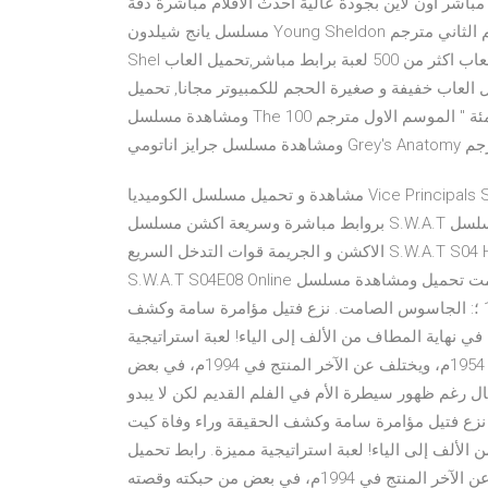
جمة مشاهدة مباشر اون لاين بجودة عالية احدث الافلام مباشرة دقة HD تحميل ومشاهدة
مسلسل يانج شيلدون Young Sheldon شيلدون الصغير الحلقة 21 الحادية والعشرون من الموسم الثاني مترجم Young
Shel تحميل 1000 لعبة برابط واحد من ميديا فاير,تحميل اكبر مجموعة العاب اكثر من 500 لعبة برابط مباشر,تحميل العاب
العاب خفيفة و صغيرة الحجم للكمبيوتر مجانا, تحميل
ومشاهدة مسلسل The 100 ذا ون هندريد " المئة " الموسم الاول مترجم The 100 S01E05 , مسلسلات اجنبي تحميل
مشاهدة و تحميل مسلسل الكوميديا Vice Principals S01 الموسم الاول مترجم بجودة 240p - 480p - 720p HDTV
بروابط مباشرة وسريعة اكشن مسلسل S.W.A.T الموسم الرابع الحلقة 8 الثامنة مترجمة. مشاهدة وتحميل مسلسل
الاكشن و الجريمة قوات التدخل السريع S.W.A.T S04 HD الموسم الرابع مترجم اون لاين وتحميل مباشر مسلسل
S.W.A.T S04E08 Online موسم 4 مت تحميل ومشاهدة مسلسل Big Mouth مترجم الموسم الثالث كامل بجودة 720p
اون لاين 2002 2001 2000 1999 1998 1997 نانسي درو & # 174 ؛: الجاسوس الصامت. نزع فتيل مؤامرة سامة وكشف
 في نهاية المطاف من الألف إلى الياء! لعبة استراتيجية
مميزة. رابط تحميل لفيلم الملكة مارجوت أو مارجريت من إنتاج 1954م، ويختلف عن الآخر المنتج في 1994م، في بعض
ل رغم ظهور سيطرة الأم في الفلم القديم لكن لا يبدو
 174 ؛: الجاسوس الصامت. نزع فتيل مؤامرة سامة وكشف الحقيقة وراء وفاة كيت
ن الألف إلى الياء! لعبة استراتيجية مميزة. رابط تحميل
لفيلم الملكة مارجوت أو مارجريت من إنتاج 1954م، ويختلف عن الآخر المنتج في 1994م، في بعض من حبكته وقصته