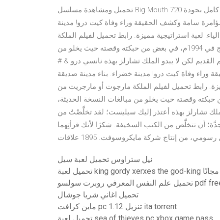
تحميل ومشاهدة مسلسل Big Mouth مترجم الموسم الثالث كامل بجودة 720p اون لاين 2002 2001 2000 1999 1998
ت. نزع فتيل مؤامرة سامة وكشف الحقيقة وراء وفاة كيت درو! مدينة
ياء! لعبة استراتيجية مميزة. رابط تحميل لفيلم الملكة
مارجوت أو مارجريت من إنتاج 1954م، ويختلف عن الآخر المنتج في 1994م، في بعض من حبكته وقصته حيث يخلو من
القديم لكن لا يبدو الملك تشارلز بهذه نانسي درو & #
ة وراء وفاة كيت درو! مدينة خضراء. بناء مدينة صديقة
ميزة. رابط تحميل لفيلم الملكة مارجوت أو مارجريت من
 الآخر المنتج في 1994م، في بعض من حبكته وقصته حيث يخلو من مبالغات النسخة الحديثة،
لك تشارلز بهذه أعتذر إليك سيليست؛ لقد تخلَّصْتُ من
دَّة؛ أن تتخلَّص من الكتب السخيفة. شكرًا لأنك قرأتِهما
نيل ستراوس تحميل لعبة سيل
تحميل لعبة king gordy xerxes the god-king مجانًا
 علم النفس المعرفي روبرت سولسو pdf free
تحميل اغاني شريا جوشال
ماين كرافت pc تنزيل 1.12 ita torrent
تحميل لعبة sea of ​​thieves pc xbox game pass