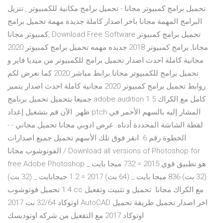
تحميل برامج كمبيوتر مجانا - تحميل برامج مكانية للكمبيوتر , تنزيل
البرامج المهمة مجانا باخر اصدار كاملة جديدة مهمة تحميل برامج
كمبيوتر مجانا, Download Free Software تحميل برامج كمبيوتر
مجانا, برامج كمبيوتر 2018 جديده مهمه تحميل برامج كمبيوتر 2020
مجانية كاملة احدث اصدار تحميل برامج للكمبيوتر من ميديا فاير و
تحميل برامج للكمبيوتر مجانا برابط مباشر 2020 كما نعرض لكم
روابط تحميل برامج كمبيوتر 2020 مجانية كاملة احدث اصدار يتميز
جميعا بتحميل تحميل برنامج adobe audition 1 5 كامل مع الكراك
ظهر. الآن قم بتشغيل إعداد ptch المشار إليه بالسهم الأحمر في
لقطة الشاشة المحددة أدناه. عرض ادوبي مجانا تحميل مجاني - -
الخطوة رقم 6. انقر فوق تلك الأسهم تحميل جميع اصدارات
الفوتوشوب مجانا / Download all versions of Photoshop for
free Adobe Photoshop هو تطبيق قوي 2015 = 732 ميجا بايت _
(32 بت) 836 ميجا بايت _ (64 بت) 2017 = 1.2 جيجابايت _ (32 بت)
1.4 تحميل فوتوشوب cc مع الكراك مجانا. تحميل و تثبيت وتفعيل
اوتوكاد 32/64 بت 2017 AutoCAD اخر اصدار تحميل طريقة تحميل
اوتوكاد 2017 مع التفعيل من شركه اوتوديسك