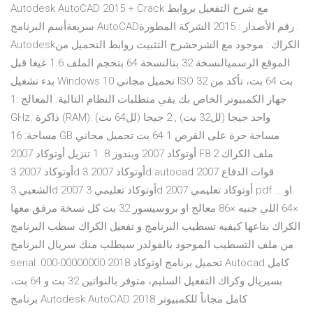
Autodesk AutoCAD 2015 + Crack مع شرح التفعيل بروابط
سريعةأسم البرنامج AutoCADرقم الأصدار : 2015 الشركة المطورة :
Autodeskالكراك : موجود مع الشرحشرح التثبيت روابط التحميل من
الموقع الرسميالنسخة 32 بتالنسخة 64 بتحجم الملف 1.6 غيغا قبل
بدء تشغيل Windows 10 تحميل مجاني ISO 32 بت 64 بت، تأكد من
جهاز الكمبيوتر الخاص بك يفي متطلبات النظام التالية. المعالج :1
GHz. ذاكرة (RAM): واحد جيجا (لل32 بت) , 2 جيجا (لل64 بت)
مساحة: 16 GB مساحة حرة على القرص 1 64 بت تحميل مجاني
أوتوكاد 2007 ويندوز 8. 1 تنزيل أوتوكاد 2007 F8 2 ملف الكراك
أوتوكاد 2007 3d أوتوكاد 2007 3d autocad 2007 قوات الدفاع
الشعبي 3d 2007 أوتوكاد تعليمي 3d 2007 أوتوكاد تعليمي pdf … او
×64 اللي جنبه ×86 معالج او بروسيسور 32 بت كل نسخة مرفق معها
الكراك بتاعها كيفيه تسطيب البرنامج و تفعيل الكراك سطب البرنامج
من ملف التسطيب الموجود بالفولدر سيطلب منك سريال البرنامج
serial: 000-00000000 تحميل برنامج اوتوكاد 2018 Autocad كامل
بسيريال وكراك التفعيل السليم، متوفر بالنواتين 32 بت و 64 بت،
برنامج Autodesk AutoCAD 2018 كامل مجاناً للكمبيوتر