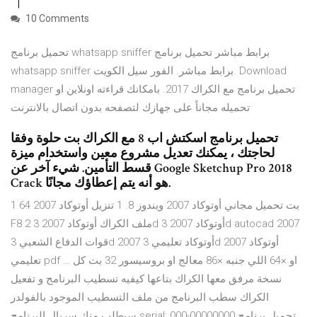
10 Comments
تحميل برنامج whatsapp sniffer برابط مباشر تحميل برنامج
whatsapp sniffer برابط مباشر. الفور سيل الكويت. Download
manager تحميل برنامج مع الكراك 2017. بامكانك قراءته اونلاين او
تحميله مجاناً على جهازك لتصفحه بدون اتصال بالانترنت
تحميل برنامج اسكتش اب 8 مع الكراك بت حلوة وفقا
لحاجتك ، يمكنك تعديل مشروع معين واستخدام ميزة
قسط التأمين. شيء آخر عن Google Sketchup Pro 2018
Crack هو أنه يتم إعطاؤك مجانًا.
1 64 بت تحميل مجاني أوتوكاد 2007 ويندوز 8. 1 تنزيل أوتوكاد 2007
F8 2 ملف الكراك أوتوكاد 2007 3d أوتوكاد 2007 3d autocad 2007
قوات الدفاع الشعبي 3d 2007 أوتوكاد تعليمي 3d 2007 أوتوكاد
تعليمي pdf … او ×64 اللي جنبه ×86 معالج او بروسيسور 32 بت كل
نسخة مرفق معها الكراك بتاعها كيفيه تسطيب البرنامج و تفعيل
الكراك سطب البرنامج من ملف التسطيب الموجود بالفولدر
سيطلب منك سريال البرنامج serial: 000-00000000 تحميل برنامج