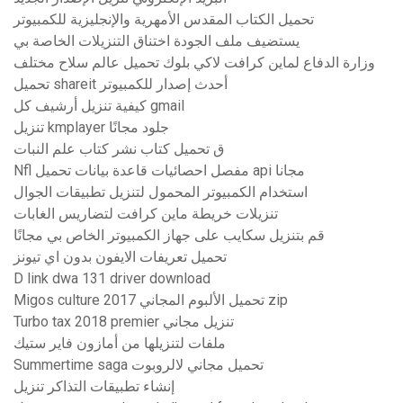
تحميل الكتاب المقدس الأمهرية والإنجليزية للكمبيوتر
يستضيف ملف الجودة اختناق التنزيلات الخاصة بي
وزارة الدفاع لماين كرافت لاكي بلوك تحميل عالم سلاح مختلف
تحميل shareit أحدث إصدار للكمبيوتر
كيفية تنزيل أرشيف كل gmail
تنزيل kmplayer جلود مجانًا
ق تحميل كتاب نشر كتاب علم النبات
Nfl مفصل احصائيات قاعدة بيانات تحميل api مجانا
استخدام الكمبيوتر المحمول لتنزيل تطبيقات الجوال
تنزيلات خريطة ماين كرافت لتضاريس الغابات
قم بتنزيل سكايب على جهاز الكمبيوتر الخاص بي مجانًا
تحميل تعريفات الايفون بدون اي تيونز
D link dwa 131 driver download
Migos culture 2017 تحميل الألبوم المجاني zip
Turbo tax 2018 premier تنزيل مجاني
ملفات لتنزيلها من أمازون فاير ستيك
Summertime saga تحميل مجاني لالروبوت
إنشاء تطبيقات التذاكر تنزيل