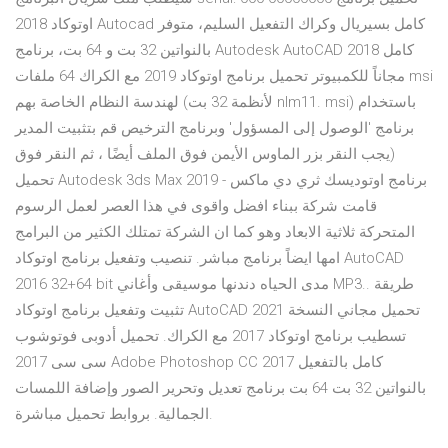
اوتوكاد 2018 Autocad كامل بسيريال وكراك التفعيل السليم، متوفر
بالنواتين 32 بت و 64 بت، برنامج Autodesk AutoCAD 2018 كامل
مجاناً للكمبيوتر تحميل برنامج اوتوكاد 2019 مع الكراك 64 ملفات msi
لهندسة النظام الخاصة بهم (لأنظمة 32 بت nlm11. msi) باستخدام
برنامج 'الوصول إلى المسؤول' وبرنامج الترخيص قم بتثبيت المدير
(يجب النقر بزر الماوس الأيمن فوق الملف أيضًا ، ثم النقر فوق
تحميل Autodesk 3ds Max 2019 برنامج اوتوديسك ثري دي ماكس -
قامت شركة ببناء افضل واقوى في هذا العصر لعمل الرسوم
المتحركة ثلاثية الابعاد وهو كما ان الشركة تمتلك الكثير من البرامج
امها ايضاً برنامج مباشر. تنصيب وتفعيل برنامج اوتوكاد AutoCAD
2016 32+64 bit مدى الحياه دندنها موسيقى وأغاني MP3.. طريقة
تثبيت وتفعيل برنامج اوتوكاد AutoCAD 2021 تحميل مجاني النسخة
تسطيب برنامج اوتوكاد 2017 مع الكراك. تحميل أدوبى فوتوشوب
سى سى 2017 Adobe Photoshop CC 2017 كامل بالتفعيل
بالنواتين 32 بت 64 بت برنامج تعديل وتحرير الصور وإضافة اللمسات
الجمالية. بروابط تحميل مباشرة.