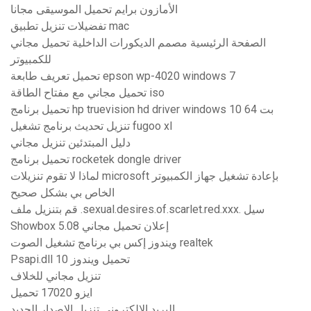
الأمازون برايم تحميل الموسيقى مجانا
تفضيلات تنزيل تطبيق mac
الصفحة الرئيسية مصمم الديكورات الداخلية تحميل مجاني
للكمبيوتر
تحميل تعريف طابعة epson wp-4020 windows 7
تحميل مجاني مع مفتاح الطاقة iso
تحميل برنامج hp truevision hd driver windows 10 64 بت
تنزيل تحديث برنامج تشغيل fugoo xl
دليل المبتدئين تنزيل مجاني
تحميل برنامج rocketek dongle driver
لماذا لا تقوم تنزيلات microsoft بإعادة تشغيل جهاز الكمبيوتر
الخاص بي بشكل صحيح
قم بتنزيل ملف .sexual.desires.of.scarlet.red.xxx. سيل
Showbox 5.08 إعلان تحميل مجاني
ويندوز إكس بي برنامج تشغيل الصوت realtek
Psapi.dll تحميل ويندوز 10
تنزيل مجاني للخلاف
ايزو 17020 تحميل
البريد الإلكتروني تنزيل الإصدار الجديد