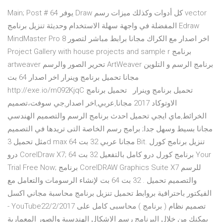
Main; Post # 64 يوفر Draw كل أدوات وكذلك ميزات رسم vector
المفضلة في واجهة سهلة الاستخدام وحديثة تنزيل برنامج Edraw
MindMaster Pro 8 اخر اصدار مع الكراك مجانا برابط مباشر لتصور
Project Gallery with house projects and sample r برنامج
artweaver تحرير الصور والرسم ArtWeaver برنامج الرسم و التلوين
مجانا تحميل برنامج وينرار اخر اصدار 64 بت
http://exe.io/m092KjqC تحميل برنامج وينرار تحميل برنامج
الاوتوكاد 2017 مجانا,عربي,اخر اصدار,جي سوفت،تصميم
الخرائط,ماي ايجي تحميل احدث برنامج الرسم والتصميم الهندسي
مجانا بسيط وسهل جدا; برامج رسم الخاصة التى تريدها في التصميم
مثل تحميل 3d max مجانا عربي 32 بت 64 Bit. تنزيل برنامج كورل
درو CorelDraw X7; برنامج كورل درو كامل بالتفعيل 32 بت 64 Your
Trial Free Now; برنامج CorelDRAW Graphics Suite X7 للرسم
والتصميم تحميل . 32 بت 64 بت لإنشاء الرسومات والتعامل مع
الفيكتور باحترافية بروابط تحميل تنزيل برنامج محاسبة مجاني اكسل‎
- YouTube22/2/2017 تصميم نظام ( برنامج ) محاسبى كامل على
يمكنك من خلال البرنامج رسم الاشكال الهندسية والصور المعمارية