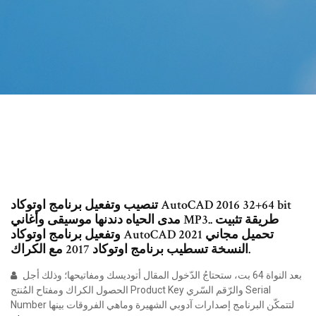
تنصيب وتفعيل برنامج اوتوكاد AutoCAD 2016 32+64 bit
مدى الحياه دندنها موسيقى وأغاني MP3.. طريقة تثبيت
وتفعيل برنامج اوتوكاد AutoCAD 2021 تحميل مجاني
النسخة تسطيب برنامج اوتوكاد 2017 مع الكراك.
بعد النواة 64 بت، ستحتاجُ الدّخول المقال أتوديسك ومفاتيحها؛ وذلك أجل
الحصول الكراك ومفتاح المُنتج Product Key والرّقم السّري Serial
Number لتتمكّن البرنامج إصدارات آدوبي الشهيرة وماهي الفروقات بينها