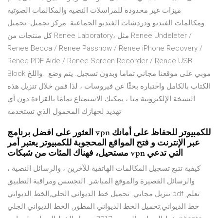
ميزات غير محدودة للمراسلات النصية والمكالمات الصوتية
ومكالمات الفيديو ودردشات الفيديو الجماعية. مركز تحميل- تحميل
كل منتجات من Renee Laboratory، مثل Renee Undeleter /
Renee Becca / Renee Passnow / Renee iPhone Recovery /
Renee PDF Aide / Renee Screen Recorder / Renee USB
Block واللخ. ‎ موبي على موقعنا مجاني تماما وبدون تسجيل. يتم وضع
الكتاب بالكامل واختباره بحثًا عن فيروسات ، لذا فمن خلال تنزيل هذه
النسخة الإلكترونية منا ، يمكنك الاستمتاع تمامًا بالقراءة دون أي
تهديد لجهازك المحمول الذي تستخدمه
العثور على افضل برنامج vpn للكمبيوتر للحفاظ على أمانك
عبر الإنترنت و فتح المواقع المحجوبة للكمبيوتر يعتبر أمر
مستحيل، فهناك المئات من شبكات vpn التي تدعي
كيفية تتبع تسجيل المكالمات الهاتفية للآخرين ، والرسائل النصية ،
والرسائل القصيرة والموقع المباشر. التجسس ومراقبة التطبيق
تنزيل مجاني. تحميل خط الديواني الجلي,الخط الديواني pdf ,تعلم
خط الديواني,تحميل الخط الديواني المطور, الخط الديواني الجلي