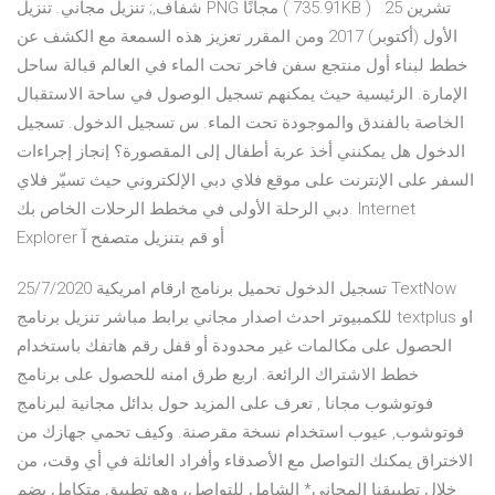
شفاف,; تنزيل مجاني. تنزيل PNG مجانًا ( 735.91KB ) 25 تشرين
الأول (أكتوبر) 2017 ومن المقرر تعزيز هذه السمعة مع الكشف عن
خطط لبناء أول منتجع سفن فاخر تحت الماء في العالم قبالة ساحل
الإمارة. الرئيسية حيث يمكنهم تسجيل الوصول في ساحة الاستقبال
الخاصة بالفندق والموجودة تحت الماء. س تسجيل الدخول. تسجيل
الدخول هل يمكنني أخذ عربة أطفال إلى المقصورة؟ إنجاز إجراءات
السفر على الإنترنت على موقع فلاي دبي الإلكتروني حيث تسيّر فلاي
دبي الرحلة الأولى في مخطط الرحلات الخاص بك. Internet
Explorer أو قم بتنزيل متصفح آ
25/7/2020 تسجيل الدخول تحميل برنامج ارقام امريكية TextNow
للكمبيوتر احدث اصدار مجاني برابط مباشر تنزيل برنامج textplus او
الحصول على مكالمات غير محدودة أو قفل رقم هاتفك باستخدام
خطط الاشتراك الرائعة. اربع طرق امنه للحصول على برنامج
فوتوشوب مجانا , تعرف على المزيد حول بدائل مجانية لبرنامج
فوتوشوب, عيوب استخدام نسخة مقرصنة. وكيف تحمي جهازك من
الاختراق يمكنك التواصل مع الأصدقاء وأفراد العائلة في أي وقت، من
خلال تطبيقنا المجاني* الشامل للتواصل، وهو تطبيق متكامل يضم