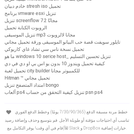
خادم دبيان stresh iso تحميل
برنامج vmware esxi تنزيل
تنزيل screenflow 7.2 مجانًا
الروبوت الكتابة تحميل
تنزيل الموسيقى mp3 مجانا لالروبوت
تايلور سويفت قصة حب البيانو الموسيقى ورقة تحميل مجاني
تحميل نسخة ناس سي تشاد غاي كاريوكي
ما هو windows 10 serice host_ تنزيل تحسين التسليم
كيفية تحميل ويندوز 10 بدون يو اس بي او دي في دي
تحميل لعبة city builder للكمبيوتر مجانا
Hitman ™ تحميل مجاني
امتداد المتصفح تنزيل bongo
ألعاب ps4 تنزيل كيفية التحقق من حساب psn ps4
خطط مرنة مسبقة الدفع (7/30/90/365 يومًا) وخطط الدفع الفوري
تناسب أي احتياجات مؤقتة أو طويلة الأجل. قم بتوسيع وحذف وإضافة رصيد
للأ{قام في أي وقت! يوفر التكامل مع Slack و DropBox خيارات إضافية.