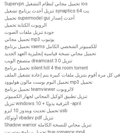
Supervpn تحميل مجاني لنظام التشغيل ios
تنزيل أحدث برنامج تشغيل synaptics 64 بت
تحميل supermodel gui أحدث إصدار
الروبوت الكتابة تحميل
جودة تنزيل ملفات الصوت
تحميل مجاني mp3 يوتيوب
تحميل برنامج vaems للكمبيوتر الشخصي الكامل
تحميل مجاني نسخة قياسية إنجليزية العهد الجديد
متصفح الويب dreamcast 3.0 تنزيل
تحميل برنامج silent hill 4 the room torrent
في كل مرة أقوم بتنزيل ملفات كبيرة يتم إعادة تشغيل الملف
تحميل البوم بوست مالون هوليوود mp3 تحميل
تحميل برنامج teamviewer لالروبوت
تنزيل تطبيق الوكيل المجاني لجهاز الكمبيوتر
تنزيل windows 10 + الترقية يدويًا -april
تحميل تحديث ويندوز 10 ايزو usb
أوتوكاد vbadev pdf تنزيل
Shadow warrior تنزيل مجاني للنسخة الكاملة
تحميل برنامج يوتورنت true romance mp4