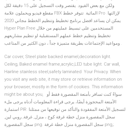
ولكن مع بعض القيود. يقتصر وقت التسجيل على 15 دقيقة لكل
مقطع فيديو ويحملون علامة FBX المائية. تتوفر خطط Pro لإزالتها.
يمكن ان يساعد افضل برنامج تخطيط وتنظيم الخطط مجاني 2020
Hyper Plan Free المستخدمين على تبسيط عمليتهم من خلال
تخطيط وتنظيم خطط عملهم المستقبلية او تنظيم مشاريعهم
ومواعيد الإجتماعات بطريقة متميزة جداً ، دون الكثير من المتاعب .
Car cover, Steel plate backed enamel,decoration light.
Ceiling, Baked enamel frame,acrylic,LED tube light. Car wall,
Hairline stainless steel,safety laminated Your Privacy. When
you visit any web site, it may store or retrieve information on
your browser, mostly in the form of cookies. This information
might be about you, سواءً كنت تسافر بأمتعة المقصورة فقط أو
الأمتعة المحجوزة أيضًا، يرجى قراءة المعلومات أدناه يرجى ملء
استمارة PIR لتسجيل الأمتعة المفقودة والتأكد من توقيعها من ممثلنا.
سجل المقصورة منزل خطة غرفة كوخ ، منزل, غرفة, روبي لين,
سجل المقصورة png. سجل المقصورة منزل خطة غرفة png,;