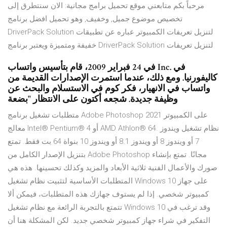
مرحباً بكم متابعني موقع تحميل برامج مجانية: الان سنتطرق إلى
تخصيص موضوع جميل, وخفيف, وهو تحميل افضل برنامج
DriverPack Solution لتنزيل تعريفات الكمبيوتر عباره عن تطبيقات
خفيفة ومتميزة ويعتبر برنامج DriverPack Solution لتنزيل تعريفات
في 24 فبراير 2009، قام بتأسيس واتساب Inc. في
كاليفورنيا. ومع ذلك، عندما استمرت الإصدارات القديمة من
واتساب في الانهيار، فكر كوم في الاستسلام والبحث عن
وظيفة جديدة. شجعه أكتون على الانتظار "بضعة
متطلبات تشغيل برنامج Adobe Photoshop 2021 على الكمبيوتر
معالج Intel® Pentium® 4 أو AMD Athlon® 64. نظام تشغيل ويندوز
7 أو ويندوز 8 أو ويندوز 8.1 أو ويندوز 10 بنواة 64 بت فقط. تمتع
بتنزيل الإصدار الكامل من Adobe Photoshop مجانًا. تمتع بإنشاء
صورك والأعمال الفنية ثلاثية الأبعاد والمزيد وكذلك تحسينها. هذه هي
المتطلبات الأساسية لتثبيت نظام تشغيل Windows 10 على جهاز
كمبيوتر شخصي. إذا لم يستوف جهازك هذه المتطلبات، فيمكن ألا
تتمتع بالتجربة الرائعة مع نظام تشغيل Windows 10 وقد ترغب في
التفكير في شراء جهاز كمبيوتر شخصي جديد. لكن المشكلة هنا أن