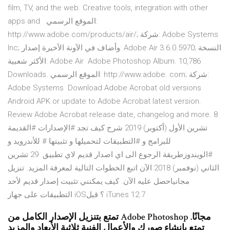
film, TV, and the web. Creative tools, integration with other
apps and الموقع الرسمي:
http://www.adobe.com/products/air/; شركة: Adobe Systems
Inc; وأضاف في الآونة الأخيرة إصدار: Adobe Air 3.6.0.5970; النسخة
الأكثر شعبية: Adobe Air Adobe Photoshop Album. 10,786
Downloads. الموقع الرسمي: http://www.adobe. com; شركة:
Adobe Systems Download Adobe Acrobat old versions
Android APK or update to Adobe Acrobat latest version.
Review Adobe Acrobat release date, changelog and more. 8
تشرين الأول (أكتوبر) 2019 شرح كيف تجد #الإصدارات #القديمة
للبرامج و #التطبيقات لتحميلها و تثبيتها # للأندرويد و
#الويندوزطريقة الرجوع الى اي اصدار قديم لاي تطبيق 29 تشرين
الثاني (نوفمبر) 2018 الآن اتبع الخطوات التالية لمعرفة المزيد. تنزيل
مجانياحصل عليه الآن. كيف يمكنني تثبيت إصدار قديم لأحد
التطبيقات على جهاز iOS؟ قبل iTunes 12.7
تمتع بتنزيل الإصدار الكامل من Adobe Photoshop مجانًا.
تمتع بإنشاء صورك والأعمال الفنية ثلاثية الأبعاد والمزيد