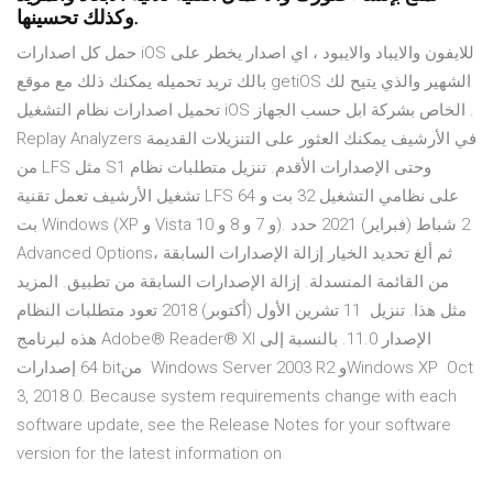
وكذلك تحسينها.
حمل كل اصدارات iOS للايفون والايباد والايبود ، اي اصدار يخطر على
بالك تريد تحميله يمكنك ذلك مع موقع getiOS الشهير والذي يتيح لك
تحميل اصدارات نظام التشغيل iOS الخاص بشركة ابل حسب الجهاز .
Replay Analyzers في الأرشيف يمكنك العثور على التنزيلات القديمة
من LFS مثل S1 وحتى الإصدارات الأقدم. تنزيل متطلبات نظام
تشغيل الأرشيف تعمل تقنية LFS على نظامي التشغيل 32 بت و 64
بت Windows (XP و Vista و 7 و 8 و 10). 2 شباط (فبراير) 2021 حدد
Advanced Options، ثم ألغ تحديد الخيار إزالة الإصدارات السابقة
من القائمة المنسدلة. إزالة الإصدارات السابقة من تطبيق. المزيد
مثل هذا. تنزيل 11 تشرين الأول (أكتوبر) 2018 تعود متطلبات النظام
هذه لبرنامج Adobe® Reader® XI الإصدار 11.0. بالنسبة إلى
إصدارات ‎64 bit‏ من Windows Server 2003 R2 وWindows XP Oct
3, 2018 0. Because system requirements change with each
software update, see the Release Notes for your software
version for the latest information on