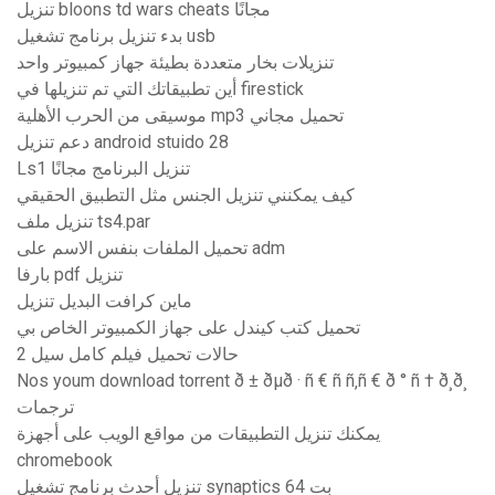
تنزيل bloons td wars cheats مجانًا
بدء تنزيل برنامج تشغيل usb
تنزيلات بخار متعددة بطيئة جهاز كمبيوتر واحد
أين تطبيقاتك التي تم تنزيلها في firestick
موسيقى من الحرب الأهلية mp3 تحميل مجاني
دعم تنزيل android stuido 28
Ls1 تنزيل البرنامج مجانًا
كيف يمكنني تنزيل الجنس مثل التطبيق الحقيقي
تنزيل ملف ts4.par
تحميل الملفات بنفس الاسم على adm
بارفا pdf تنزيل
ماين كرافت البديل تنزيل
تحميل كتب كيندل على جهاز الكمبيوتر الخاص بي
2 حالات تحميل فيلم كامل سيل
Nos youm download torrent ð ± ðµð · ñ € ñ ñ‚ñ € ð ° ñ † ð¸ð¸
ترجمات
يمكنك تنزيل التطبيقات من مواقع الويب على أجهزة
chromebook
تنزيل أحدث برنامج تشغيل synaptics 64 بت