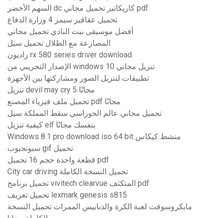
السهم الأخضر dc كاريكاتير تحميل مجاني pdf
تحميل عقاقير سيمز 4 وزارة الدفاع
أفضل موسيقى بيت النادي تحميل مجاني
المصارعة مع الظلال تحميل سيل
راديون rx 580 series driver download
الإصدار التجريبي من windows 10 تنزيل مجاني
تطبيقات لتنزيل الصور ومشاركتها بين الأجهزة
تنزيل devil may cry 5 مجانًا
تحميل ملف فيزياء المصنع pdf مجانًا
تحميل مجاني عالم الجوراسي سقط المملكة سيل
كيفية تنزيل elf بنفسك مجانًا
Windows 8.1 pro download iso 64 bit منشط كيكاس
سبونجبوب gif تحميل
قطعة واحدة حجم 16 تحميل pdf
City ​​car driving تحميل النسخة الكاملة
تحميل برنامج vivitech clearvue المتكثف pdf
تحميل تعريف lexmark genesis s815
مايكروسوفت لعبة الكرة والدبابيس الممرات تحميل النسخة