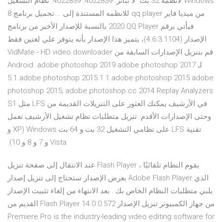
لأنظمه 32 بت. لا تتاثر. 4022839. 4022839. نظام التشغيل Windows
8 للانظمه المستندة إلى … تحميل برنامج qq player من ميديا فاير
2020 بالنسبة للإصدار الأخير من برنامج QQ Player فيأتي برقم
الإصدار (4.6.3.1104)، يتميز هذا الإصدار بأنه يتوفر علي لغتين فقط
‫قم بتنزيل الإصدارات السابقة من VidMate - HD video downloader
لـ Android. adobe photoshop 2019 adobe photoshop 2017
5.1.adobe photoshop 2015.1.1.adobe photoshop 2015 adobe
photoshop 2015; adobe photoshop cc 2014 Replay Analyzers
في الأرشيف يمكنك العثور على التنزيلات القديمة من LFS مثل S1
وحتى الإصدارات الأقدم. تنزيل متطلبات نظام تشغيل الأرشيف تعمل
تقنية LFS على نظامي التشغيل 32 بت و 64 بت Windows (XP و
Vista و 7 و 8 و 10).
عند الانتقال إلى صفحة تنزيل Flash Player ، يقوم النظام تلقائيًا
بعرض الإصدار ستحتاج إلى تنزيل إصدار Adobe Flash Player الذي
يلبي متطلبات النظام الخاص بك . بعد الانتهاء من إلغاء تثبيت الإصدار
القديم من Flash Player من جهاز الكمبيوتر تنزيل الإصدار 14.0.0.572
Premiere Pro is the industry-leading video editing software for