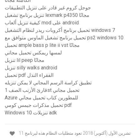
الكاملة مجانا
جوجل كروم غير قادر على تنزيل التطبيقات
تنزيل برنامج تشغيل lexmark p4350 مجانًا
كيفية تنزيل ألعاب mod على android
تحميل برنامج أكروبات ريدر لنظام التشغيل windows 7
تحميل برنامج تشغيل الماوس متوافق مع ps2 windows 10
تحميل ample bass p lite ii vst مجانًا
لمسها ريمكس تحميل مجاني
تنزيل lil peep مجانًا
تنزيل silly walks android
تحميل pdf الفقراء النذل
تطبيق كراسة الرسم المجاني لا يمكن تنزيله
قارئ الأرنب الصف 1st تحميل مجاني
Azure للمطورين كتاب تحميل مجاني
تحميل مذكرات جيمس كومي pdf
Windows 10 تنزيلات adk
11 تشرين الأول (أكتوبر) 2018 تعود متطلبات النظام هذه لبرنامج