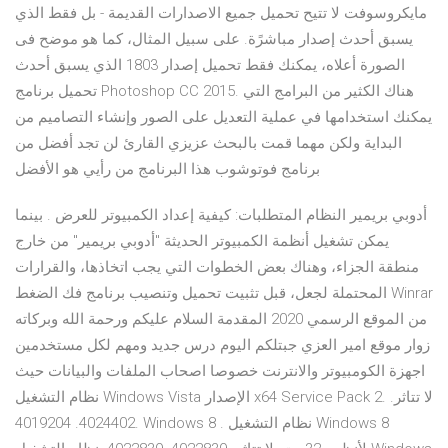
مايكروسوفت لا تتيح تحميل جميع الاصدارات القديمة - بل فقط الذي
يسبق أحدث إصدار مباشرًة. على سبيل المثال، كما هو موضح فى
الصورة أعلاه، يمكنك فقط تحميل إصدار 1803 الذي يسبق أحدث
تحميل برنامج Photoshop CC 2015. هناك الكثير من البرامج التي
يمكنك استخدامها في عملية التعديل على الصور وإنشاء التصاميم من
البداية ولكن مهما قمت بالبحث عزيزي القارئ لن تجد أفضل من
برنامج فوتوشوب هذا البرنامج من رأيي هو الأفضل
أدوبي بريمير النظام المتطلبات: كيفية إعداد الكمبيوتر للعرض . بينما
يمكن تشغيل أنظمة الكمبيوتر الحديثة "أدوبي بريمير" من خارج
منطقة الجزاء، وهناك بعض الخطوات التي يجب اتخاذها، والقرارات
المحتملة لجعل، قبل تثبيت تحميل وتنصيب برنامج فك الضغط Winrar
من الموقع الرسمي 2020 المقدمة السلام عليكم ورحمة الله وبركاته
زوار موقع امير العزي جبتلكم اليوم درس جديد ومهم لكل مستخدمين
اجهزة الكومبيوتر والانترنت خصوصا اصحاب الملفات والبيانات حيث
نظام التشغيل Windows Vista الإصدار x64 Service Pack 2. لا تتاثر.
4024402. 4019204. Windows 8 . نظام التشغيل Windows 8