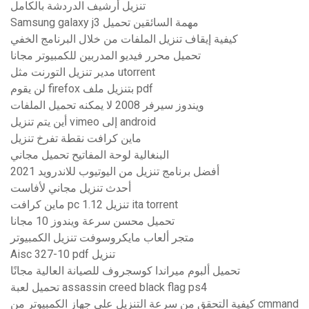
تنزيل أرشيف الدردشة بالكامل
Samsung galaxy j3 مهمة السائقين تحميل
كيفية إيقاف تنزيل الملفات من خلال البرنامج الخفي
تحميل محرر فيديو المدربين للكمبيوتر مجانا
مدير تنزيل التورنت مثل utorrent
لن يقوم firefox بتنزيل ملف pdf
ويندوز سيرفر 2008 لا يمكنه تحميل الملفات
أين يتم تنزيل vimeo إلى android
ماين كرافت نقطة تفرخ تنزيل
البنغالية لوحة المفاتيح تحميل مجاني
أفضل برنامج تنزيل من اليوتيوب للاندرويد 2021
أحدث تنزيل مجاني لأفاست
ماين كرافت pc تنزيل 1.12 ita torrent
تحميل محسن سرعة ويندوز 10 مجانا
متجر ألعاب مايكروسوفت تنزيل الكمبيوتر
Aisc 327-10 pdf تنزيل
تحميل ألبوم ميراندا كوسجروف للصيانة العالية مجانًا
تحميل لعبة assassin creed black flag ps4
كيفية التحقق من سرعة التنزيل على جهاز الكمبيوتر من cmmand