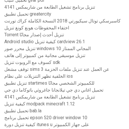
تحميل كتيب gvar pdf
تنزيل برنامج تشغيل الطابعة من شاربمكس 4141
تحميل تطبيق greatercity
كاسبرسكي توتال سيكيورتي 2018 النسخة الكاملة كراك تورنت
اختفاء المحفوظات هونغ كونغ تنزيل
Torrent تنزيل أحدث إصدار مجانًا
Android studio كيفية تنزيل cardview 26.1
تنزيل محرر صور windows 10 المجاني الممتاز
تنزيل موسيقى مجانية من كمبيوتر إلى هاتف
كسوف مع الروبوت تنزيل sdk
توقف مشغل sims 3 عن العمل عند تنزيل ملفات الحزمة
الخلفية تظهر التنزيلات على نظام ios
تنزيل تطبيق startimes للكمبيوتر الشخصي مجانًا
تحميل اغاني دي جي تيلانجانا جاغروثي باتوكاما دي جي
تنزيل برنامج تشغيل الطابعة من شاربمكس 4141
كيفية تنزيل modpack minecraft 1.12
تحميل تطبيق bab.la
تحميل برنامج epson 520 driver window 10
كيفية تنزيل دورة itunes u على جهاز الكمبيوتر