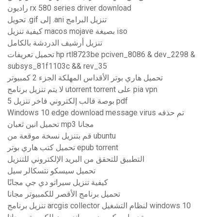
راديون rx 580 series driver download
تحويل .gif إلى .ani تنزيل البرامج
كيفية تنزيل macos mojave بصيغة iso
تنزيل أرشيف الدردشة بالكامل
تحميل تعريفات hp rtl8723be pciven_8086 & dev_2298 &
subsys_81f1103c && rev_35
تحميل هاري بوتر الأقداس المهلكة الجزء 2 كمبيوتر
لا يتم تنزيل برنامج utorrent torrent على pia vpn
5 بوصة قالب إلكتروني فاخر تنزيل pdf
Windows 10 edge download message virus تم حذفه
تحميل انين ثعبان mp3 مجانا
قم بتنزيل نسخة موقعة من ubuntu
تحميل كتب هاري بوتر epub torrent
التطبيق للتحقق من البريد الإلكتروني للتنزيل
تحميل سيسكو نتسكالر سيل
كيفية تنزيل سيراتو دي جي مجانًا
تحميل برنامج الأقصر للكمبيوتر مجانا
تنزيل برنامج arcgis collector لنظام التشغيل windows 10