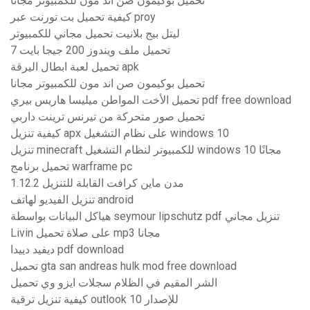
تحميل بوكيمون صن اند مون للكمبيوتر مجانا
كيفية تحميل بت تورنت عبر proy
ليتل بيج بلانيت تحميل مجاني للكمبيوتر
تحميل ملف ويندوز 200 جيجا بايت 7
تحميل لعبة ابطال اليرقة apk
تحميل بوكيمون صن اند مون للكمبيوتر مجانا
تحميل الأخت المواطن ميليسا هاريس بيري pdf free download
تحميل صور متحركة من تيرنس ترينت داربي
كيفية تنزيل apx على نظام التشغيل windows 10
تنزيل minecraft للكمبيوتر لنظام التشغيل windows 10 مجانًا
تحميل برنامج warframe pc
مدن ماين كرافت القابلة للتنزيل 1.12.2
تنزيل الفيديو لهاتف android
هياكل البيانات بواسطة seymour lipschutz pdf تنزيل مجاني
Livin على صلاة تحميل mp3 مجانا
ديفيد دييدا pdf download
تحميل gta san andreas hulk mod free download
الشر المقيم في الظلام سجلات ايزو وي تحميل
كيفية تنزيل ترقية outlook للإصدار 10