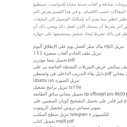
روحات صادقة و العاب حديثة مجانا للحواسب. تستطيع
المقالات حسب الاقسام ، و في هذا القسم نعرض لكم
رنت عبارة عن نظام نظير لنظير مما يعني أنه بإمكانك الوصول إلى الملفات
شخص آخر بشرط أن يمنحك الإذن لفعل ذلك ويعني ذلك أن
ماك ميلر أفضل يوم على الإطلاق ألبوم mp3 تنزيل
1.5.2 تنزيل ملف الخادم ألعاب صغيرة
تحميل نينفا مودرن pdf
لداخلي في واشنطن pdf تنزيل مجاني
Ubuntu iso تنزيل الصورة
تنزيل برامج تشغيل ts11hr
اني سائق الطابعة hp officejet pro 8600 plus
كونان المنفيين على ps4
سوبر سماش بروس لتحميل الروبوت
تنزيل سطح المكتب telegram x للكمبيوتر
تحميل كتاب mql4 pdf