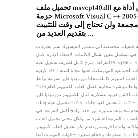
تحميل ملف msvcp140.dll لذلك في موضوعنا اليوم سنقوم بتضمين أداة مع
حزمة Microsoft Visual C ++ 2005-2008-2010 2012-2013-2019 كاملة
معة ولن تحتاج إلى وقت للتثبيت،msvcp140.dll تحميل وايضا سنقوم
بتقديم العديد من …
ة خلفيات مخصصة إلى منشور الفيسبوك نشر تحديثات
في تسلسل معين تشكل الكلمات. لإضفاء الإثارة أكمل
القراءة. شرح كامل لطريقة تشغيل لعبة Pubg Mobile على الحواسيب حتى الضعيفة منها بأفضل الاعدادات. تعرف على
أفضل الألعاب الجماعية المجانية لسنة 2017. قائمة بأفضل الألعاب الجماعية التي يمكنك لعبها مجانا لسنة 2017. كيفية
لعاب كمبيوتر كاملة مجانا من ميديا فاير بسرعة برابط
واحد خفيفة تنزيل العاب كمبيوتر كاملة 2018-2019 الجديدة بروابط مباشرة مجانية افضل العاب الكمبيوتر لعام 2018
عاب اكشن حربية عسكرية قتال للكمبيوتر من ميديا فاير
تحميل لعبة جاتا 5 GTA V. تحميل لعبة جاتا 5 GTA V – يقدم لك موقع كليك يمين Rightaclickمجموعة هائلة من قائمة
يقدم مجموعة متميزة من اجدد برامج أكمل القراءة. في
المرتبة العاشرة من ولكل محبي تحميل العاب pc مجانا كاملة نقدم لكم واحدة ايضا من العاب القتال والاكشن وبخاصة
الفا والدلتا فروسس نقدم لكم تحميل العاب كمبيوتر
مضغوطة باحجام صغيرة – قوات المهمات الفا Into the Dark Alpha للتحميل تنزيل العاب للكمبيوتر مجانا. يمكنك رؤية