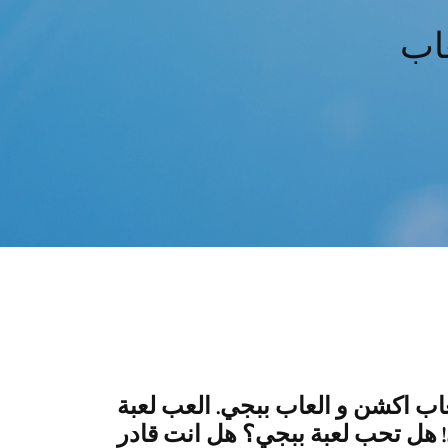
عاب اكشن و العاب ببجي. العب لعبة
! هل تحب لعبة ببجي؟ هل انت قادر