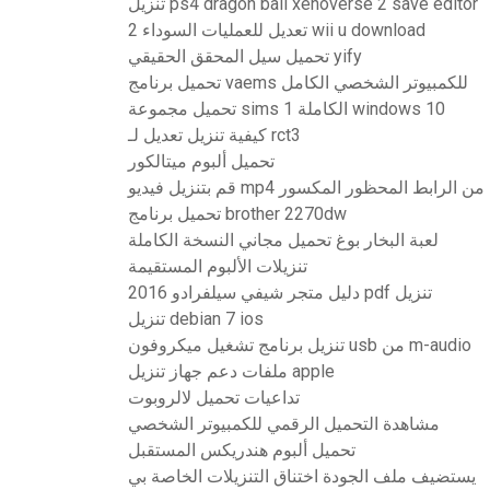
تنزيل ps4 dragon ball xenoverse 2 save editor
تعديل للعمليات السوداء 2 wii u download
تحميل سيل المحقق الحقيقي yify
تحميل برنامج vaems للكمبيوتر الشخصي الكامل
تحميل مجموعة sims 1 الكاملة windows 10
كيفية تنزيل تعديل لـ rct3
تحميل ألبوم ميتالكور
قم بتنزيل فيديو mp4 من الرابط المحظور المكسور
تحميل برنامج brother 2270dw
لعبة البخار بوغ تحميل مجاني النسخة الكاملة
تنزيلات الألبوم المستقيمة
2016 دليل متجر شيفي سيلفرادو pdf تنزيل
تنزيل debian 7 ios
تنزيل برنامج تشغيل ميكروفون usb من m-audio
ملفات دعم جهاز تنزيل apple
تداعيات تحميل لالروبوت
مشاهدة التحميل الرقمي للكمبيوتر الشخصي
تحميل ألبوم هندريكس المستقبل
يستضيف ملف الجودة اختناق التنزيلات الخاصة بي