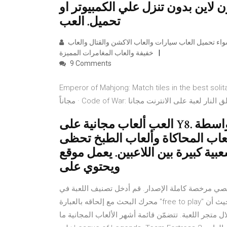
 لاين بدون تنزل علي الكمبيوتر او
تحميل. العب
تحميل العاب كمبيوتر مجانا ,تنزيل العاب للحاسوب القديمة والحديثه سواء تحميل العاب سيارات والعاب الاكشن والقتال والعاب
خفيفة والعاب المغامرات المميزة
9 Comments
Emperor of Mahjong: Match tiles in th. مجاناً · Bullet Force Multiplayеr.
العب ألعاب مجانية على Y8. أهم الفئات هي الألعاب التي تصلح للعب بواسطة
ألعاب المحاكاة وألعاب الطبخ تحظى
ة كبيرة بين اللاعبين. يعمل موقع Y8 Games أيضًا على الأجهزة المحمولة
ويحتوي على
 شخصي مرخصة كاملة الإصدار. قم أدخل تصنيف اللعبة في
محرك البحث مع إلحاقه بالعبارة "free to play" وتصفّح النتائج. تفقّد تقييمات الألعاب لتتأكد من أن اللعبة ممتعة، حيث أن
 متجر اللعبة. تتضمّن قائمة أشهر الألعاب المجانية ما