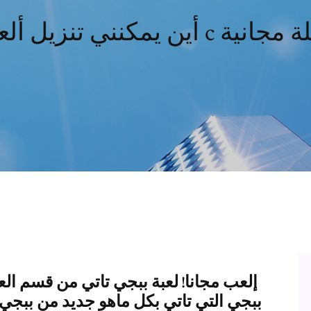
 تنزيل ألعاب c كاملة مجانية
إلعب مجانا! لعبة ببجي تاتي من قسم ال
ببجي التي تاتي بكل ماهو جديد من ببجي