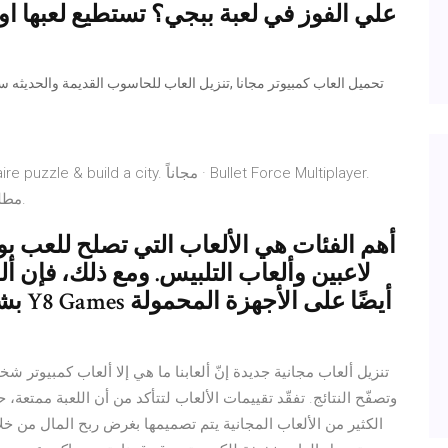
علي الفوز في لعبة ببجي؟ تستطيع لعبها اون
e best solitaire puzzle & build a city
مجاناً · Code of War: مطلق النار لعبة على الانترنت مجانا.
لاعبين وألعاب التلبيس. ومع ذلك، فإن 
بشعبي
تنزيل ألعاب مجانية جديدة إنّ ألعابنا ما هي إلا ألعاب كمبيوتر
الكثير من الألعاب المجانية يتم تصميمها بغرض ربح المال من خلال