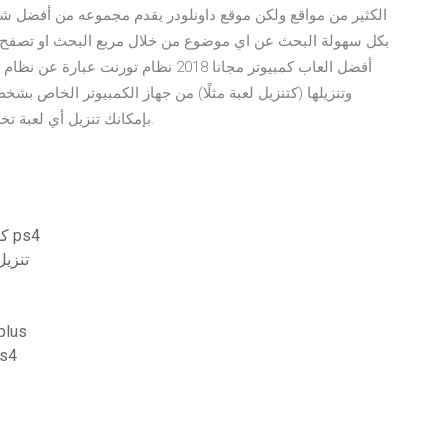
الكثير من مواقع ولكن موقع داونلودر يقدم مجموعه من أفضل ش
بكل سهولة البحث عن اي موضوع من خلال مربع البحث او تصفح 
أفضل العاب كمبيوتر مجانا 2018 نظام تو
وتنزيلها (كتنزيل لعبة مثلًا) من جهاز الكمبيوتر الخاص ب
بإمكانك تنزيل أي لعبة تخطر في بالك بشرط إيجاد شخص يستضيفها على جهازه.
كيف يمكنني عرض التنزيلات النشطة الخاصة بي على ps4
دليل بقاء التدريب ا
تحميل مج
غير قادر على تحميل التصحيح 