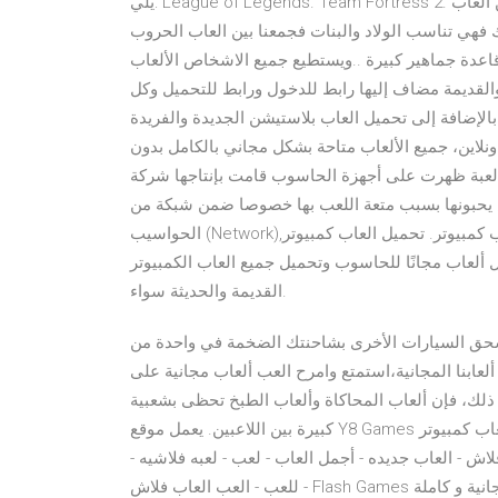
يلي: League of Legends. Team Fortress 2. تحميل العاب خفيفة للكمبيوتر. وقد قمنا بتجميع اكبر عدد من العاب
فهي تناسب الولاد والبنات فجمعنا بين العاب الحروب
قاعدة جماهير كبيرة ..ويستطيع جميع الاشخاص الألعاب
والقديمة مضاف إليها رابط للدخول ورابط للتحميل وكل
الإضافة إلى تحميل العاب بلاستيشن الجديدة والفريدة
اونلاين، جميع الألعاب متاحة بشكل مجاني بالكامل بدون
ة ظهرت على أجهزة الحاسوب قامت بإنتاجها شركة EA GAMES
لناس يحبونها بسبب متعة اللعب بها خصوصا ضمن شبكة من
الحواسيب (Network),حيث تتغير أحداث اللعب في كل مرة تلعب فيها فلا تحميل العاب كمبيوتر. تحميل العاب كمبيوتر pc
ل ألعاب مجانًا للحاسوب وتحميل جميع العاب الكمبيوتر
القديمة والحديثة سواء.
سحق السيارات الأخرى بشاحنتك الضخمة في واحدة من
ا المجانية،استمتع وامرح العب ألعاب مجانية على Y8. أهم الفئات هي
 ذلك، فإن ألعاب المحاكاة وألعاب الطبخ تحظى بشعبية
كبيرة بين اللاعبين. يعمل موقع Y8 Games أيضًا على الأجهزة المحمولة ويحتوي على تحميل العاب - تنزيل العاب كمبيوتر
اش - العاب جديده - أجمل العاب - لعب - لعبه فلاشيه -
للعب - العب العاب فلاش - Flash Games ‎العاب مجانية و كاملة wifi4games.com‎. 94,290 likes · 326 talking about