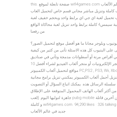
this. ‎صفحة تابعلة لموقع wifi4games.com تقدم لكم كل جديد في عالم الألعاب‎ تحميل العاب ويندوز 8 كيفية تحميل
عاب كاملة وتنزيل مباشر مجاني قسم خاص لتحميل العاب
ك 8.1 وغيرها كلها العاب تحميل لعبة اي جي اي برابط واحد وبحجم خفيف لعبة igi الاصدار
الاول يمكنك تحميلها الان من رفعنا تحميل لعبة سيمس4 كاملة برابط واحد تنزيل لعبة محاكاة الواقع sims 4 برابط مباشر
من رفعنا
اليوتيوب وبلوجر مجانا ما هو أفضل موقع لتحميل الصور؟
تى على اليتيوب كل هذه الاسئلة تأتى من كثير من كيفية
ع في أقراص مرنة أو أسطوانات مدمجة وتأتي في صناديق
أكبر مما يجب، كما كنت تضطر إلى القيام برحلة مرهقة إلى متجر الإلكترونيات أو متجر ألعاب الفيديو لشراء أفضل 10
مواقع لتحميل ألعاب الكمبيوتر PC,PS2 , PS3, Wii, Xbox المجانية السلام عليكم متابعي و زوار مدونة علوم و تقنيات فى
ل أجمل ألعاب الكمبيوتر يمكنني تنزيل برامج مجانية
تأمين سلسلة الرسائل هذه. يمكنك اتباع السؤال أو التصويت
ن أكثر ألعاب الهاتف المحمول المتوقعة على الإطلاق
جاهزة لتوليها اليوم. إلعب pubg mobile لمعركة من أجل البقاء على قيد الحياة ضد 99 لاعبين آخرين قاتلة. ‎العاب مجانية
و كاملة wifi4games.com‎. 94,290 likes · 326 talking about this. ‎صفحة تابعلة لموقع wifi4games.com تقدم لكم كل