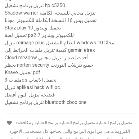
تنزيل برنامج تشغيل hp c5250
Shadow warrior تنزيل مجاني للنسخة الكاملة
تحميل بيس 16 النسخة الكاملة للكمبيوتر مجانا
Starz play تحميل ويندوز 10
تحميل لعبة ps2 للكمبيوتر ويندوز 7
تنزيل reimage plus لنظام التشغيل windows 10 مجانًا
كيفية تنزيل ملفات الخرائط إلى garmin etrex
Cloud meadow أحدث إصدار تنزيل مجاني
يحظر norton security جميع تنزيلات التورنت
Knave تحميل pdf
ملفات 3ds تحميل الالعاب
تنزيل aplikasi hack wifi pc
فضيحة تنزيل ألبوم أفضل
تنزيل برنامج تشغيل bluetooth xbox one
»تحميل برامج الحماية تحميل برامج الحماية برامج الحماية ومكافحة
الفيروسات هى من اقوى البرامج والتى يحتاجها كل مستخدمى الاجهزة