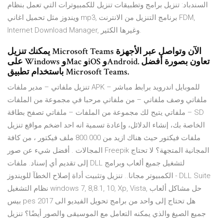
السندباد: تنزيل برامج وتطبيقات تنزيل للكمبيوترات التي تعمل بنظام
ويندوز مثل تحميل اغاني mp3, برنامج التنزيل من الانترنت FDM,
Internet Download Manager, وغيرها الكثير.
يمكنك تنزيل Microsoft Teams الآن وتواصل عبر الأجهزة
على Windows وMac وiOS وAndroid. تعاون بصورة أفضل
باستخدام تطبيق Microsoft Teams.
تنزيل ملفاتي – مدير ملفات APK للموبايل اندرويد برابط مباشر –
ملفاتي وصف ملفاتي – من ملفاتي مرحبا في مجموعة من الملفات
– ملفاتي يتيح لك مجموعة من الملفات – ملفاتي تصفح بطاقة SD
الخاصة بك، إنشاء الدلائل، وإعادة تسمية انه احد اضخم مواقع تنزيل
ملفات فيكتور حيث هناك ازيد من 800.000 ملف فيكتور ، من كافة
المجالات . أفضل شيء عن صور Freepik المجانية المتجهة؟ لا تحتاج
إلى تقديم أي إسناد. ملفات DLL لتشغيل جميع ألعاب وبرامج
الكمبيوتر مجانا.. تنزيل وتثبيت أداة إصلاح الخطآ للويندوز - DLL Suite
نظام التشغيل windows 7, 8,8.1, 10, Xp, Vista, حل مشاكل ألعاب
بيس pes 2017 هل تحتاج إلى واحد من برامج تحويل الفيديو الى
جميع الصيغ والذي يمكنه التعامل مع الموسيقى والصور أيضًا؟ تنزيل