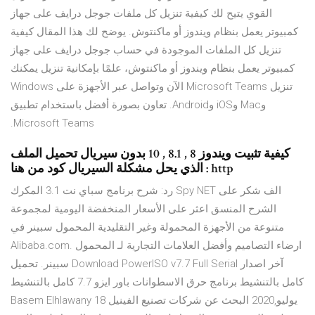
القوي يتيح لك كيفية تنزيل كل ملفات جوجل درايف على جهاز
كمبيوتر يعمل بنظام ويندوز أو ماكنتوش. يوضح لك هذا المقال كيفية
تنزيل كل الملفات الموجودة في حساب جوجل درايف على جهاز
كمبيوتر يعمل بنظام ويندوز أو ماكنتوش، علمًا بإمكانية تنزيل يمكنك
تنزيل Microsoft Teams الآن وتواصل عبر الأجهزة على Windows
وMac وiOS وAndroid. تعاون بصورة أفضل باستخدام تطبيق
Microsoft Teams.
كيفية تثبيت ويندوز 8 , 8.1 , 10 بدون سيريال تحميل الملف
الذي يحل مشكلة السيريال كود من هنا : http
رد: شرح برنامج سباي نت 3.1 المكرك Spy NET الف شكر على
الشرح المنسق اعثر على الأسعار المنخفضة اليومية لمجموعة
متنوعة من الأجهزة المحمولة وغير التقليدية المحمول سبينر في
Alibaba.com. ارضاء التصاميم وأفضل العلامات التجارية لـ المحمول
سبينر. تحميل Download PowerISO v7.7 Full Serial آخر اصدار
كامل بالتنشيط برنامج حرق الاسطوانات باور ايزو 7.7 كامل بالتنشيط
Basem Elhlawany 18 يوليو,2020 البحث عن شركات تصنيع الفينيل