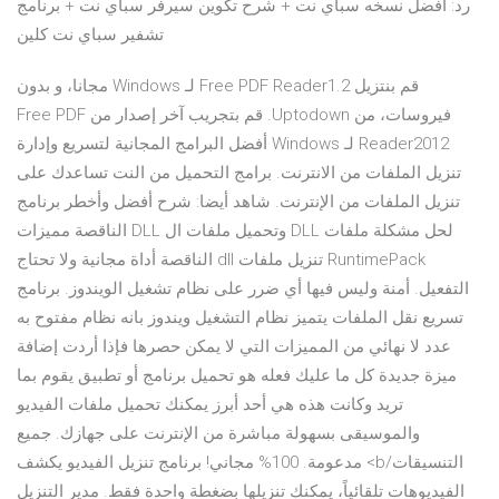
رد: افضل نسخه سباي نت + شرح تكوين سيرفر سباي نت + برنامج
تشفير سباي نت كلين
‫قم بنتزيل Free PDF Reader1.2 لـ Windows مجانا، و بدون
فيروسات، من Uptodown. قم بتجريب آخر إصدار من Free PDF
Reader2012 لـ Windows أفضل البرامج المجانية لتسريع وإدارة
تنزيل الملفات من الانترنت. برامج التحميل من النت تساعدك على
تنزيل الملفات من الإنترنت. شاهد أيضا: شرح أفضل وأخطر برنامج
لحل مشكلة ملفات DLL وتحميل ملفات ال DLL الناقصة مميزات
RuntimePack تنزيل ملفات dll الناقصة أداة مجانية ولا تحتاج
التفعيل. أمنة وليس فيها أي ضرر على نظام تشغيل الويندوز. برنامج
تسريع نقل الملفات يتميز نظام التشغيل ويندوز بانه نظام مفتوح به
عدد لا نهائي من المميزات التي لا يمكن حصرها فإذا أردت إضافة
ميزة جديدة كل ما عليك فعله هو تحميل برنامج أو تطبيق يقوم بما
تريد وكانت هذه هي أحد أبرز يمكنك تحميل ملفات الفيديو
والموسيقى بسهولة مباشرة من الإنترنت على جهازك. جميع
التنسيقات/b> مدعومة. 100% مجاني! برنامج تنزيل الفيديو يكشف
الفيديوهات تلقائياً، يمكنك تنزيلها بضغطة واحدة فقط. مدير التنزيل