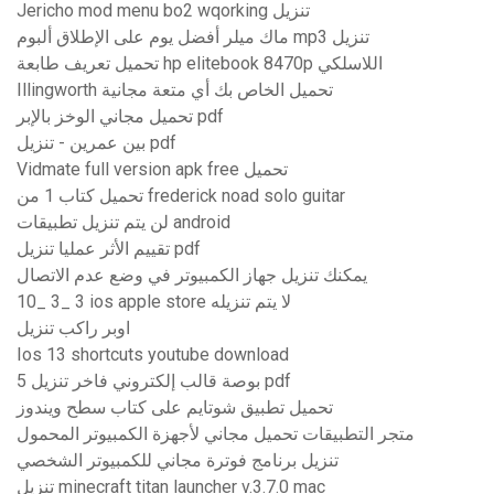
Jericho mod menu bo2 wqorking تنزيل
ماك ميلر أفضل يوم على الإطلاق ألبوم mp3 تنزيل
تحميل تعريف طابعة hp elitebook 8470p اللاسلكي
Illingworth تحميل الخاص بك أي متعة مجانية
تحميل مجاني الوخز بالإبر pdf
بين عمرين - تنزيل pdf
Vidmate full version apk free تحميل
تحميل كتاب 1 من frederick noad solo guitar
لن يتم تنزيل تطبيقات android
تقييم الأثر عمليا تنزيل pdf
يمكنك تنزيل جهاز الكمبيوتر في وضع عدم الاتصال
10_ 3_ 3 ios apple store لا يتم تنزيله
اوبر راكب تنزيل
Ios 13 shortcuts youtube download
5 بوصة قالب إلكتروني فاخر تنزيل pdf
تحميل تطبيق شوتايم على كتاب سطح ويندوز
متجر التطبيقات تحميل مجاني لأجهزة الكمبيوتر المحمول
تنزيل برنامج فوترة مجاني للكمبيوتر الشخصي
تنزيل minecraft titan launcher v.3.7.0 mac