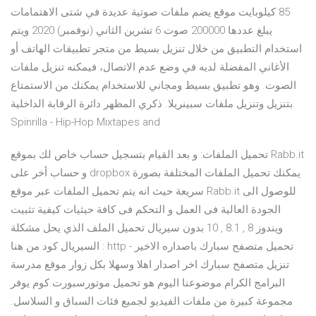
85 كيلوبايت موقع يضم ملفات صوتية عديدة في شتى الاهتمامات
يبلغ عددها 200000 صوت 6 تشرين الثاني (نوفمبر) 2020 ويتم
استخدام التطبيق من خلال تنزيل بسيط من متجر تطبيقات الهاتف أو
الأغاني المفضلة لديه في وضع عدم الاتصال، فيمكنه تنزيل ملفات
الصوت. وهو تطبيق بسيط ومجاني للاستخدام يمكنك من الاستمتاع
بتنزيل وتنزيل ملفات سبينريلا. ذكري المظهر دائرة الرقابة الداخلية.
Spinrilla - Hip-Hop Mixtapes and
تحميل الملفات: و بعد القيام بتسجيل حساب خاص لك بموقع Rabb.it
و حساب أخر على dropbox يمكنك تحميل الملفات المختلفة بصورة
سريعة حيث انه يتم تحميل الملفات عبر موقع Rabb.it للوصول الى
الجودة العالية فى العمل و التحكم فى كافة حيثيات كيفية تثبيت
ويندوز 8 , 8.1 , 10 بدون سيريال تحميل الملف الذي يحل مشكلة
السيريال كود من هنا : http تحميل متصفح سبارك باصداره الاخير -
تنزيل متصفح سبارك اخر اصدار اهلا وسهلا بكل زوار موقع مدرسة
البرامج الكرام موضوعنا اليوم هو تحميل موتورسبورت.كوم يوفر
مجموعة كبيرة من ملفات الفيديو لجميع فئات السباق و السلاسل.