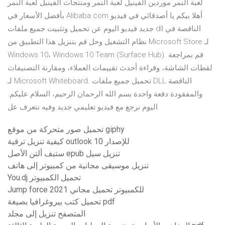
لعبة النمر موردين الفينيل لعبة النمر ومنتجات الفينيل لعبة النمر
بأفضل الأسعار في Alibaba.com أهلا بيكم يا أصدقائي في فيديو
جديد فيديو اليوم عن تحميل وتثبيت جميع ملفات dll الناقصة في
نظام التشغيل وحل قم بتنزيل هذا التطبيق من Microsoft Store لـ
Windows 10، Windows 10 Team (Surface Hub). قم بمراجعة
لقطات الشاشة، وقراءة أحدث تقييمات العملاء، ومقارنة التصنيفات
لـ Microsoft Whiteboard. تحميل جميع ملفات DLL الناقصة
والمفقودة دفعة واحدة بسم الله الرحمان الرحيم، السلام عليكم.
اليوم نرجع مع فيديو تعليمي جديد وفيه نتعرف عل
تحميل صور متحركة من موقع giphy
كيفية تنزيل ترقية outlook للإصدار 10
ستيف ألتن الأصل epub تنزيل سيل
تنزيل موسيقى مجانية من كمبيوتر إلى هاتف
You.dj تحميل الكمبيوتر
Jump force للكمبيوتر تحميل مجاني 2021
تحميل كتب بيروغرافيا بصيغة pdf
المتصفح تنزيل إلى مجلد