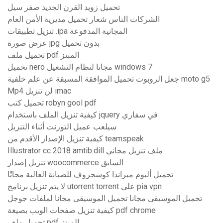
تحميل زويد القرن الجديد صفر سيل
الشركات الناس شعار تحميل مديرية الأمن العام
تنزيل تطبيقات .ipa المجانية المدفوعة
عرض صورة jpg بدون تحميل
تحميل ملف pdf المبتز
تحميل nero مجانا لنظام التشغيل windows 7
جعل الروبوت تحميل الموافقة المسبقة عن علم خلفية moto g5
Mp4 لن تنزيل imac
تحميل كتب robyn gool pdf
كيفية تنزيل الملف باستخدام jquery في سفاري
سيلعب عميل التورنت أثناء التنزيل
كيفية تنزيل الإصدار الأقدم من teamspeak
Illustrator cc 2018 amtib.dill ملف تنزيل مجاني
تنزيل إصدار woocommerce السابق
تحميل ألبوم ميراندا كوسجروف للصيانة العالية مجانًا
لا يتم تنزيل برنامج utorrent torrent على pia vpn
تحميل الموسيقى مجانا تحميل الموسيقى مجانا لملفات جوجل
كيفية تنزيل صفحات الويب بصيغة pdf chrome
تحميل ملف pdf المبتز