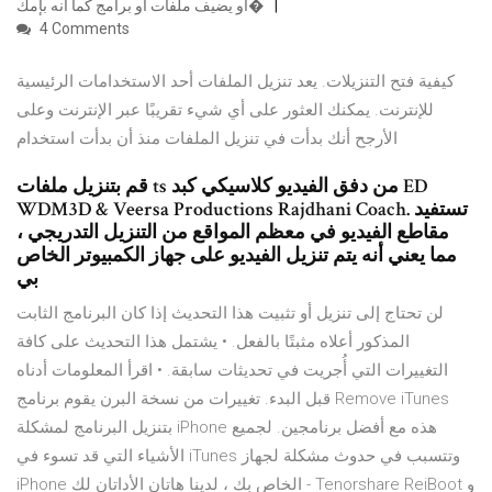
أو يضيف ملفات أو برامج كما أنه بإمك�
4 Comments
كيفية فتح التنزيلات. يعد تنزيل الملفات أحد الاستخدامات الرئيسية
للإنترنت. يمكنك العثور على أي شيء تقريبًا عبر الإنترنت وعلى
الأرجح أنك بدأت في تنزيل الملفات منذ أن بدأت استخدام
قم بتنزيل ملفات ts من دفق الفيديو كلاسيكي كبد ED
WDM3D & Veersa Productions Rajdhani Coach. تستفيد
مقاطع الفيديو في معظم المواقع من التنزيل التدريجي ،
مما يعني أنه يتم تنزيل الفيديو على جهاز الكمبيوتر الخاص
بي
لن تحتاج إلى تنزيل أو تثبيت هذا التحديث إذا كان البرنامج الثابت
المذكور أعلاه مثبتًا بالفعل. • يشتمل هذا التحديث على كافة
التغييرات التي أُجريت في تحديثات سابقة. • اقرأ المعلومات أدناه
قبل البدء. تغييرات من نسخة البرن يقوم برنامج Remove iTunes
بتنزيل البرنامج لمشكلة iPhone هذه مع أفضل برنامجين. لجميع
الأشياء التي قد تسوء في iTunes وتتسبب في حدوث مشكلة لجهاز
iPhone الخاص بك ، لدينا هاتان الأداتان لك - Tenorshare ReiBoot و