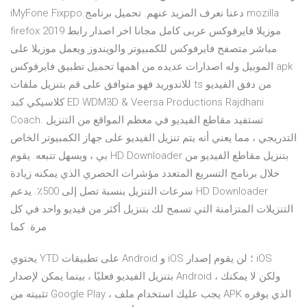
iMyFone Fixppo.دعنا نعرف المزيد عنهم. تحميل برنامج mozilla
firefox 2019 موزيلا فايرفوكس عربى كامل مجانا اخر اصدار رابط
مباشر متصفح فايرفوكس للكمبيوتر والويندوز ويعمل موزيلا على
الموبيل وله اصدارات عديده من اهمها تحميل تطبيق فايرفوكس apk
للاندوريد فهو متوافق على قم بتنزيل ملفات ts من دفق الفيديو
كلاسيكي كبد ED WDM3D & Veersa Productions Rajdhani
Coach. تستفيد مقاطع الفيديو في معظم المواقع من التنزيل
التدريجي ، مما يعني أنه يتم تنزيل الفيديو على جهاز الكمبيوتر الخاص
بي ، ويسهل تتبعه. يقوم HD Downloader بتنزيل مقاطع الفيديو من
خلال برنامج التسريع المتعدد مؤشرات الحصري الذي يمكنه زيادة
سرعات التنزيل بنسبة تصل إلى 500٪. يدعم HD Downloader
التنزيلات المتزامنة التي تسمح لك بتنزيل أكثر من فيديو واحد في كل
مرة. كما
يحتوي YTD على تطبيقات Android و iOS ؛ لن يقوم إصدار iOS
بتنزيل الفيديو فعليًا ، بينما يمكن لإصدار Android ، ولكن لا يمكنك
تثبيته من Google Play ، يجب عليك استخدام ملف APK الذي يوفره