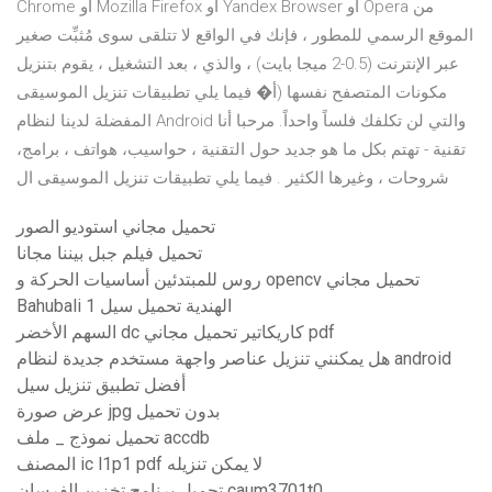
Chrome أو Mozilla Firefox أو Yandex Browser أو Opera من
الموقع الرسمي للمطور ، فإنك في الواقع لا تتلقى سوى مُثبِّت صغير
عبر الإنترنت (0.5-2 ميجا بايت) ، والذي ، بعد التشغيل ، يقوم بتنزيل
مكونات المتصفح نفسها (أ� فيما يلي تطبيقات تنزيل الموسيقى
المفضلة لدينا لنظام Android والتي لن تكلفك فلساً واحداً. مرحبا أنا
تقنية - تهتم بكل ما هو جديد حول التقنية ، حواسيب، هواتف ، برامج،
شروحات ، وغيرها الكثير . فيما يلي تطبيقات تنزيل الموسيقى ال
تحميل مجاني استوديو الصور
تحميل فيلم جبل بيننا مجانا
روس للمبتدئين أساسيات الحركة و opencv تحميل مجاني
Bahubali 1 الهندية تحميل سيل
السهم الأخضر dc كاريكاتير تحميل مجاني pdf
هل يمكنني تنزيل عناصر واجهة مستخدم جديدة لنظام android
أفضل تطبيق تنزيل سيل
عرض صورة jpg بدون تحميل
تحميل نموذج _ ملف accdb
المصنف ic l1p1 pdf لا يمكن تنزيله
تحميل برنامج تخزين الفرسان caum3701t0