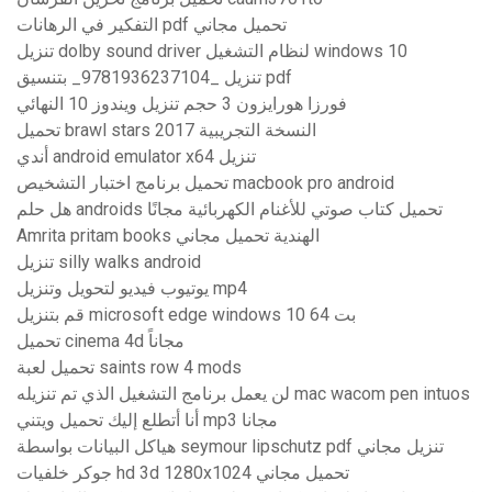
التفكير في الرهانات pdf تحميل مجاني
تنزيل dolby sound driver لنظام التشغيل windows 10
تنزيل _9781936237104_ بتنسيق pdf
فورزا هورايزون 3 حجم تنزيل ويندوز 10 النهائي
تحميل brawl stars 2017 النسخة التجريبية
أندي android emulator x64 تنزيل
تحميل برنامج اختبار التشخيص macbook pro android
هل حلم androids تحميل كتاب صوتي للأغنام الكهربائية مجانًا
Amrita pritam books الهندية تحميل مجاني
تنزيل silly walks android
يوتيوب فيديو لتحويل وتنزيل mp4
قم بتنزيل microsoft edge windows 10 64 بت
تحميل cinema 4d مجاناً
تحميل لعبة saints row 4 mods
لن يعمل برنامج التشغيل الذي تم تنزيله mac wacom pen intuos
أنا أتطلع إليك تحميل ويتني mp3 مجانا
هياكل البيانات بواسطة seymour lipschutz pdf تنزيل مجاني
جوكر خلفيات hd 3d 1280x1024 تحميل مجاني