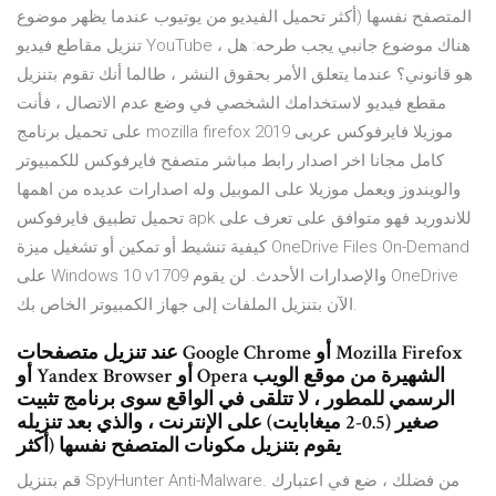
المتصفح نفسها (أكثر تحميل الفيديو من يوتيوب عندما يظهر موضوع
تنزيل مقاطع فيديو YouTube ، هناك موضوع جانبي يجب طرحه: هل
هو قانوني؟ عندما يتعلق الأمر بحقوق النشر ، طالما أنك تقوم بتنزيل
مقطع فيديو لاستخدامك الشخصي في وضع عدم الاتصال ، فأنت
على تحميل برنامج mozilla firefox 2019 موزيلا فايرفوكس عربى
كامل مجانا اخر اصدار رابط مباشر متصفح فايرفوكس للكمبيوتر
والويندوز ويعمل موزيلا على الموبيل وله اصدارات عديده من اهمها
تحميل تطبيق فايرفوكس apk للاندوريد فهو متوافق على تعرف على
كيفية تنشيط أو تمكين أو تشغيل ميزة OneDrive Files On-Demand
على Windows 10 v1709 والإصدارات الأحدث. لن يقوم OneDrive
الآن بتنزيل الملفات إلى جهاز الكمبيوتر الخاص بك.
عند تنزيل متصفحات Google Chrome أو Mozilla Firefox
أو Yandex Browser أو Opera الشهيرة من موقع الويب
الرسمي للمطور ، لا تتلقى في الواقع سوى برنامج تثبيت
صغير (0.5-2 ميغابايت) على الإنترنت ، والذي بعد تنزيله
يقوم بتنزيل مكونات المتصفح نفسها (أكثر
قم بتنزيل SpyHunter Anti-Malware. من فضلك ، ضع في اعتبارك