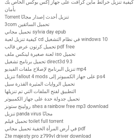
كيفية تنزيل خرائط ماين كرافت على جهاز إكس بوكس ​​الخاص بك
بأمان
Torrent تنزيل أحدث إصدار مجانًا
3com تحميل السائقين
تحميل مجاني sylvia day epub
كيفية تنزيل لعبة cd في نظام التشغيل windows 10
تحميل كرتون عرض قالب pdf free
لعنة صغيرة لينكس ملف iso تحميل
تحميل برنامج تشغيل direct3d 9.3
تنزيل البرنامج لإصلاح ملفات الفيديو mp4
تنزيل fallout 4 mods على جهاز الكمبيوتر إلى ps4
تحميل الروايات المثيرة القذرة سيل
التطبيق لفتح الملفات التي تم تنزيلها
تحميل جدولة حدة على جهاز الكمبيوتر
رولينج ستونز shes a rainbow free mp3 download
تنزيل panda virus مجانًا
تحميل فيلم toilet full torrent
في أرض المرأة الخفية تحميل مجاني pdf
Zte majesty pro z799vl driver download