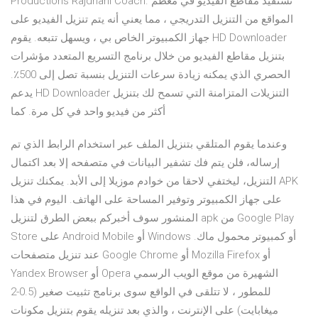
Productions Rajdhani Coach. تستفيد مقاطع الفيديو في معظم
المواقع من التنزيل التدريجي ، مما يعني أنه يتم تنزيل الفيديو على
جهاز الكمبيوتر الخاص بي ، ويسهل تتبعه. يقوم HD Downloader
بتنزيل مقاطع الفيديو من خلال برنامج التسريع المتعدد مؤشرات
الحصري الذي يمكنه زيادة سرعات التنزيل بنسبة تصل إلى 500٪.
يدعم HD Downloader التنزيلات المتزامنة التي تسمح لك بتنزيل
أكثر من فيديو واحد في كل مرة. كما
وعندما يقوم المتلقي بتنزيل الملف عبر استخدام الرابط الذي تم
إرساله، فلن يتم فك تشفير البيانات في متصفحه إلا بعد اكتمال
التنزيل، ليختفي لاحقا من خوادم موزيلا إلى الأبد. يمكنك تنزيل APK
على جهاز الكمبيوتر وتوفير المساحة على الهاتف. اليوم في هذا
المنشور سوف أخبركم ببعض الطرق لتنزيل apk من Google Play
Store على Android Mobile أو Windows أو كمبيوتر محمول ماك.
عند تنزيل متصفحات Google Chrome أو Mozilla Firefox أو
Yandex Browser أو Opera الشهيرة من موقع الويب الرسمي
للمطور ، لا تتلقى في الواقع سوى برنامج تثبيت صغير (0.5-2
ميغابايت) على الإنترنت ، والذي بعد تنزيله يقوم بتنزيل مكونات