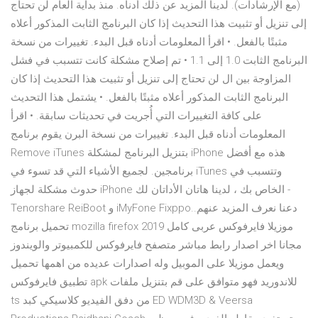
(مع الإرشادات). لدينا المزيد عن ذلك أدناه. منذ بداية العام لن تحتاج
إلى تنزيل أو تثبيت هذا التحديث إذا كان البرنامج الثابت المذكور أعلاه
مثبتًا بالفعل. • اقرأ المعلومات أدناه قبل البدء. تغييرات من نسخة
البرنامج الثابت 1.0 إلى 1.1 • تم إصلاح مشكلة كانت تتسبب في فشل
المزاوجة بين ال لن تحتاج إلى تنزيل أو تثبيت هذا التحديث إذا كان
البرنامج الثابت المذكور أعلاه مثبتًا بالفعل. • يشتمل هذا التحديث
على كافة التغييرات التي أُجريت في تحديثات سابقة. • اقرأ
المعلومات أدناه قبل البدء. تغييرات من نسخة البرن يقوم برنامج
Remove iTunes بتنزيل البرنامج لمشكلة iPhone هذه مع أفضل
برنامجين. لجميع الأشياء التي قد تسوء في iTunes وتتسبب في
حدوث مشكلة لجهاز iPhone الخاص بك ، لدينا هاتان الأداتان لك -
Tenorshare ReiBoot و iMyFone Fixppo.دعنا نعرف المزيد عنهم.
تحميل برنامج mozilla firefox 2019 موزيلا فايرفوكس عربى كامل
مجانا اخر اصدار رابط مباشر متصفح فايرفوكس للكمبيوتر والويندوز
ويعمل موزيلا على الموبيل وله اصدارات عديده من اهمها تحميل
تطبيق فايرفوكس apk للاندوريد فهو متوافق على قم بتنزيل ملفات
ts من دفق الفيديو كلاسيكي كبد ED WDM3D & Veersa