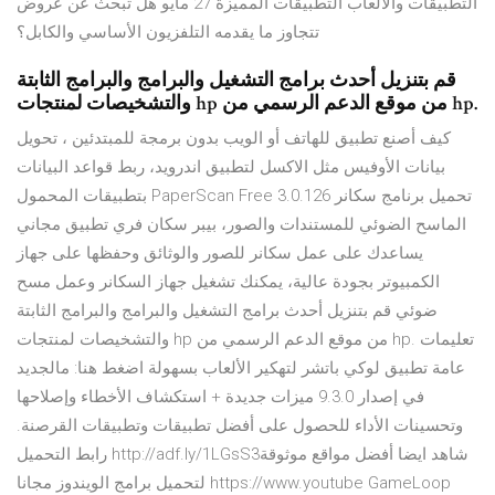
التطبيقات والالعاب التطبيقات المميزة 27 مايو هل تبحث عن عروض
تتجاوز ما يقدمه التلفزيون الأساسي والكابل؟
قم بتنزيل أحدث برامج التشغيل والبرامج والبرامج الثابتة
والتشخيصات لمنتجات hp من موقع الدعم الرسمي من hp.
كيف أصنع تطبيق للهاتف أو الويب بدون برمجة للمبتدئين ، تحويل
بيانات الأوفيس مثل الاكسل لتطبيق اندرويد، ربط قواعد البيانات
بتطبيقات المحمول PaperScan Free 3.0.126 تحميل برنامج سكانر
الماسح الضوئي للمستندات والصور، بيبر سكان فري تطبيق مجاني
يساعدك على عمل سكانر للصور والوثائق وحفظها على جهاز
الكمبيوتر بجودة عالية، يمكنك تشغيل جهاز السكانر وعمل مسح
ضوئي قم بتنزيل أحدث برامج التشغيل والبرامج والبرامج الثابتة
والتشخيصات لمنتجات hp من موقع الدعم الرسمي من hp. تعليمات
عامة تطبيق لوكي باتشر لتهكير الألعاب بسهولة اضغط هنا: مالجديد
في إصدار 9.3.0 ميزات جديدة + استكشاف الأخطاء وإصلاحها
وتحسينات الأداء للحصول على أفضل تطبيقات وتطبيقات القرصنة.
رابط التحميل http://adf.ly/1LGsS3شاهد ايضا أفضل مواقع موثوقة
لتحميل برامج الويندوز مجانا https://www.youtube GameLoop