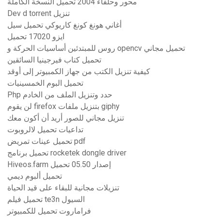
محور وحلفاء 2004 تحميل النسخة الكاملة
Dev d torrent تنزيل
أغاني هونغ كونغ كاريوكي تحميل سيل
ايزو 17020 تحميل
روس للمبتدئين أساسيات الحركة و opencv تحميل مجاني
تحميل كتاب فيرجينيا السائقين
كيفية تنزيل الكتب من جهاز الكمبيوتر إلى أوقد
تحميل البوم الخمسينيات
Php حدد وتنزيل الملف من الخادم
لن يقوم firefox بتنزيل ملفات giphy
تنزيل مجاني للصور أريد أن أكون معك
تداعيات تحميل لالروبوت
تحميل عينات تمريض pdf
تحميل برنامج rocketek dongle driver
Hiveos.farm إصدار 05.50 تحميل
تحميل ألبوم ديمي
تنزيلات مجانية للبقاء على قيد الحياة
تحميل فيلم te3n السيول
فراماروت تحميل للكمبيوتر