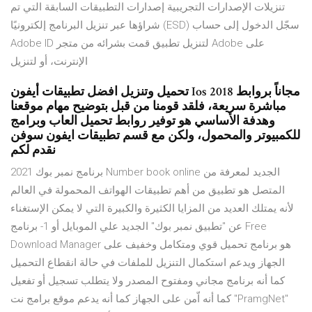
تنزيلات الإصدارات التجريبية إصدارات التطبيقات السابقة التي تم
شراؤها عبر تنزيل البرنامج إلكترونيًا (ESD) سجّل الدخول إلى حساب
Adobe ID لتنزيل تطبيق قمت بشرائه من متجر Adobe على
الإنترنت، أو لتنزيل
تحميل وتنزيل افضل تطبيقات أيفون Ios 2018 مجاناً بروابط
مباشرة سريعة، فلقد قومنا من قبل بتوضيح مهام موقعنا
وهدفة الأساسي هو توفير روابط تحميل العاب وبرامج
للكمبيوتر والمحمول، ولكن مع قسم تطبيقات ايفون سوفن
نقدم لكم
برنامج نمبر بوك 2021 Number book online الجديد لمعرفة من
المتصل هو تطبيق من أهم تطبيقات الهواتف المحمولة في العالم
لأنه يمتلك العديد من المزايا الكثيرة والكبيرة التي لا يمكن الإستغناء
عن "تطبيق نمبر بوك" الجديد علي الموبايل أو 1- برنامج Free
Download Manager هو برنامج تحميل قوي ومتكامل وخفيف على
الجهاز ويدعم استكمال التنزيل للملفات في حالة انقطاع التحميل
كما أنه برنامج مجاني ومفتوح المصدر ولا يتطلب تسجيل أو تفعيل
كما أنه اّمن على الجهاز كما أنه يدعم موقع برامج نت "PramgNet"