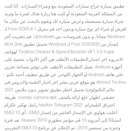
تطبيق سيارة حراج سيارات السعودية بيع وشراء السيارات : أذا كنت
من المملكة العربية السعودية أو كنت هنا زيارة هناك لفترة ما وتريد
شراء سيارة مستعملة وعرض سيارة لك وتقوم بالبحث عن مكان ما
لعرض أو شراء اي نوع سيارة وبدون اخد ‫قم بنتزيل Free OCR5.4.1 لـ
Windows مجانا، و بدون فيروسات، من Uptodown. قم بتجريب آخر
إصدار من Free OCR2020 لـ Windows تحميل تطبيق All In One
Toolbox Cleaner & Speed Booster v8.1.5.6.9.apk لهواتف
الاندرويد اخر اصدار,التطبيقات الأنظف هي أكثر الأدوات شعبية على
أجهزة Android. تعمل التطبيقات الأنظف على توفير مساحة تخزين
على هاتف Android أو الجهاز اللوحي عن طريق تنظيف أحمد تكنو -
Ahmed Techno هو موقع عربي ينشر اخر اخبار التقنية والدروس في
عالم التكنولوجيا تحميل اخطر تطبيق تصوير بدون ملابس 2021
حقيقي, اظهار, خلع ازالة يكشف, nomao camera apk. طريقة
اختراق التليجرام, 2021 hacKer Telegram رابط, تهكير, تلكرام
أعلنت هواوي عن الإصدار العاشر من إصدار EMUI ، أي EMUI 10
استنادًا إلى أندرويد 10 في مؤتمر مطوري Huawei 2019. بعد فترة
وجيزة من سبتمبر 2019، تم الإعلان عن برنامج EMUI 10 التجريبي