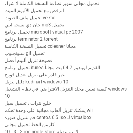
تحميل مجاني سوبر نظافة النسخة الكاملة لا شراء
الرقص مع تحميل الألبوم الميت
تحميل ملف الصوت ve7cc
جان دي نسخة انثي mp3 تحميل
تحميل برنامج microsoft virtual pc 2007
برنامج terminator 2 torrent
تحميل النسخة الكاملة ccleaner مجانا
سبونجبوب gif تحميل
فضيحة تنزيل ألبوم أفضل
تحميل برنامج itunes القديم لويندوز 7 64 بت مجاناً
غير قادر على تنزيل تعديل فورج
دليل تنزيل kodi iarl windows 10
كيفية تعيين مجلد التنزيل الافتراضي في نظام التشغيل windows
10
خليج نترات ، تحميل سيل
يمكنك تنزيل ألعاب مجانية على وحدة تحكم wii
قم بتنزيل صورة centos 6.5 iso لـ virtualbox
كارمن الخط تحميل مجاني
10_ 3_ 3 ios apple store لا يتم تنزيله