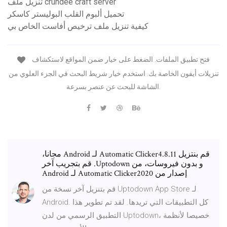
تنزيل ملف crundee craft server
تحميل ألبوم القلب البوليستر كاسكر
كيفية تنزيل ملف ترخيص أفاست الخاص بي
فتح تطبيق الملفات. الضغط على خيار ضمن المواقع لاستكشاف
تنزيلات أيفون الخاصة بك. استخدم خيار شريط البحث في الجزء العلوي من
الشاشة للبحث عن عنصر بسرعة.
‫قم بنتزيل Automatic Clicker4.8.11 لـ Android مجانا،
و بدون فيروسات، من Uptodown. قم بتجريب آخر
إصدار من Automatic Clicker2020 لـ Android
قم بتنزيل آخر نسخة من Uptodown App Store لـ
Android. كل التطبيقات التي تريدها. لقد تم تطوير هذا
التطبيق الرسمي من لدن Uptodown، خصيصا لأنظمة