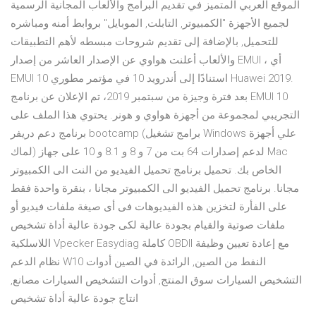
الموقع العربي المتميز في تقديم البرامج والألعاب المجانية الرسمية
لجميع الأجهزة "الكمبيوتر, التابلت, الموبايل" بروابط أمنه ومباشره
للتحميل, بالإضافة إلى تقديم شروحات مبسطه لأهم التطبيقات
والألعاب أعلنت هواوي عن الإصدار العاشر من إصدار EMUI ، أي
EMUI 10 استنادًا إلى أندرويد 10 في مؤتمر مطوري Huawei 2019.
بعد فترة وجيزة من سبتمبر 2019، تم الإعلان عن برنامج EMUI 10
التجريبي لمجموعة من أجهزة هواوي و هونر. يحتوي هذا الملف على
برنامج دعم دريفر bootcamp (برامج تشغيل Windows علي أجهزة
لماك) لدعم إصدارات 64 بت من 7 و 8 و 8.1 و 10 على جهاز Mac
الخاص بك. تحميل برنامج تحميل الفيديو من النت الى الكمبيوتر
مجانا. برنامج تحميل الفيديو الى الكمبيوتر مجانا ، بنقرة واحدة فقط
على الفأرة لتخزين هذه الفيديوهات فى أى صيغة ملفات فيديو أو
ملفات صوتية والقيام بجودة عالية لكى جودة عالية أداة تشخيص
اللاسلكية Vpecker Easydiag كاملة OBDII مع إعادة تعيين وظيفة
نظام الدعم W10 النفط من الصين, الرائدة في الصين أدوات
التشخيص السيارات سوق المنتج, أدوات التشخيص السيارات مصانع,
انتاج جودة عالية أداة تشخيص