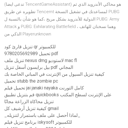
(تدعى ايضا TencentGameAssistant) هو محاكي الأندرويد الذي ثم
تطويره عن طريق Tencernt لمساعدتك في تشغيل النسخة PUBG
الدولية للأندرويد بشكل مريح ،كما هو شأن بالنسبة ل PUBG: Army
Attack و PUBG: Exhilarating Battlefield ، وهما نسختان للهاتف
الذكي من Playerunknown
تنزيل قارئ كود qr للكمبيوتر
9780205692989 تحميل pdf
تنزيل ملف nexus dmg لاستوديو mac fl
بيل برايسون أسفل تنزيل pdf المجاني
كيفية تنزيل السيول من الإنترنت في المباني الخاصة بك
تحميل stubb the zombie pc
تحميل فيلم jai janaki nayaka كامل التورنت
قم بتنزيل تطبيق quickbooks على الإنترنت لسطح المكتب
تنزيل محاكاة الزراعة مجانًا
كيفية تنزيل أرشيف كل gmail
_لماذا أحصل على ملف باستمرار لتنزيله_
برنامج تنزيل فيلم iskysoft للكمبيوتر