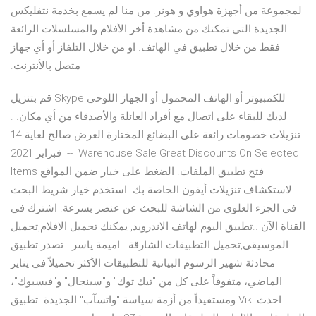
لمجموعة من أجهزة هواوي و هونر. من منا لم يسمع بخدمة نتفليكس
الجديدة التي تمكنك من مشاهدة أخر الأفلام والمسلسلات الرائعة
فقط من خلال تطبيق في الهاتف. او من خلال التلفاز أو أي جهاز
متصل بالأنترنت.
قم بتنزيل Skype للكمبيوتر أو الهاتف المحمول أو الجهاز اللوحي
لديك للبقاء على اتصال مع أفراد العائلة والأصدقاء من أي مكان. .⁣⁣⁣⁣⁣⁣
تنزيلات⁣⁣⁣⁣⁣⁣ خصومات رائعة⁣⁣⁣⁣⁣⁣ على البضائع المختارة⁣⁣⁣⁣⁣⁣ العرض صالح لغاية 14
فبراير 2021⁣⁣⁣⁣⁣ ⁣⁣⁣⁣⁣⁣ --⁣⁣⁣⁣⁣⁣ ⁣⁣⁣⁣⁣⁣ Warehouse Sale⁣⁣⁣⁣⁣⁣ Great Discounts⁣⁣⁣⁣⁣⁣ On Selected
Items⁣⁣⁣⁣⁣⁣ فتح تطبيق الملفات. الضغط على خيار ضمن المواقع
لاستكشاف تنزيلات أيفون الخاصة بك. استخدم خيار شريط البحث
في الجزء العلوي من الشاشة للبحث عن عنصر بسرعة. اشترك في
القناة الآن ..تطبيق اليوم لهاتف الاندرويد, يمكنك تحميل الافلام,تحميل
الموسيقى,تحميل التطبيقات الشارقة - اميمة ياسر - تصدر تطبيق
محادثة شهير الرسوم البيانية للتطبيقات الأكثر تحميلاً في يناير
الماضي، متفوقاً على كل من "تيك توك" و"سينجال" و"فيسبوك"،
ومستفيداً من أزمة سياسة "واتسآب" الجديدة. تطبيق Viki احدث