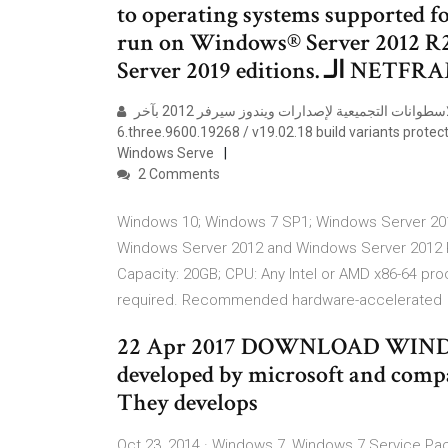
to operating systems supported for
run on Windows® Server 2012 R
Server 2019 editio
مع أحدث اصدار من الاسطوانات التجميعية لإصدارات ويندوز سيرفر 2012 بآخر software program model:
6.three.9600.19268 / v19.02.18 build variants protected in iso: ويندوز Windows Server 2012 R2 VL , 
Windows Serve
2 Comments
Windows 10; Windows 7 SP1; Windows Server 201
Windows Server 2012 and Windows Server 2012 R
Capacity: 20GB; CPU: Any Intel or AMD x86-64 pro
required. Recommended hardware-accelerated
22 Apr 2017 DOWNLOAD WINDO
developed by microsoft and comp
They develops
Oct 23, 2014 · Windows 7, Windows 7 Service Pa