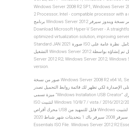
Windows Server 2008 R2 SP1, Windows Server 20
2 Processor; Intel - compatible processor with a 
برنامج Windows Server برابط مباشر نسخة ويندوز سيرفر 2012 Standard R2 بتحديثات شهر كانون الثاني 2021
Download Microsoft Hyper-V Server - A straightfor
optimized virtualization solution, improving serv
Standard JAN 2021 صورة ISO قابلة للتشغيل بالكامل. نظرة عامة على Windows Server معيار JAN 2021 لنظام
التشغيل Windows Server 2012 هو نظام تشغيل خادم مذهل تم إنشاؤه بواسطة Microsoft. Jul 15, 2019 · Windows
Server 2012 R2; Windows Server 2012; Windows S
version.
صور من نسخة Windows Server 2008 R2 x64 VL September 2020. في الأخير يمكنك تحميل Windows Server 2008
غط على الإصدارة لكي تظهر لك قائمة روابط التحميل تصدر
ميزة تسمى “Windows Installation USB Creator” والتي تتيح لك إنشاء محرك USB لتثبيت Windows من ملف صورة
ISO لتثبيت Windows 10/8/7 / vista / 2016/2012/2008 مع بعض الخطوات البسيطة ، مع هذه الميزة يمكنك إنشاء
محرك أقراص USB قابل للتمهيد من Windows لتثبيت Windows تحميل برنامج Windows Server برابط مباشر نسخة
ويندوز سيرفر 2008 سيرفر باك 1 بتحديثات شهر شباط 2020 Apr 02, 2020 · Download Windows Server 2012 R2
Essentials ISO File. Windows Server 2012 R2 Esse