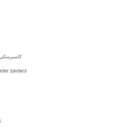
كاسبرسكي توتال سيكيورت
قم بتن beefcake hunter zanders
ت