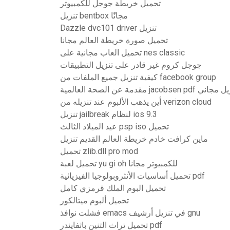
تحميل خريطة جوجل للكمبيوتر
تنزيل bentbox مجانًا
Dazzle dvc101 driver تنزيل
تحميل صورة خريطة العالم مجانا
تحميل العاب مجانية على nes classic
جوجل كروم غير قادر على تنزيل التطبيقات
كيفية تنزيل جميع الملفات من facebook group
مقدمة عن الصحة العالمية jacobsen pdf ي
أين يذهب الألبوم عند تنزيله من verizon cloud
تنزيل jailbreak لنظام ios 9.3
عيد الميلاد الثالث psp iso تحميل
ماين كرافت خادم خريطة العالم القديم تنزيل
تحميل zlib.dll pro mod
تحميل لعبة yu gi oh للكمبيوتر مجانا
تحميل أساسيات الأنثروبولوجيا الفيزيائية pdf
تحميل البوم الملك قرمزي كامل
تحميل ألبوم ميتالكور
فشلت نوافذ emacs في تنزيل أرشيف gnu
تحميل تراث التنين باثفايندر pdf