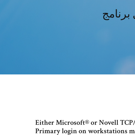
Either Microsoft® or Novell TCP/I
Primary login on workstations m