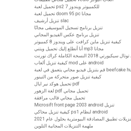
تحميل لعبة ps2 للكمبيوتر ويندوز 7
تحميل لعبة doom 95 pc مجانا
تنزيل أرشيف slac
تنزيل برنامج تسجيل الموسيقى مجانًا
تنزيل برنامج عكس الفيديو المجاني
كيفية تنزيل ماين كرافت على ويندوز 8 كمبيوتر
أنا أتطلع إليك تحميل ويتني mp3 مجانا
ي 2018 النسخة الكاملة كراك تورنت
كيفية تنزيل ألعاب mod على android
زيل فيديو مجاني يتعمق في لعبة
كيفية تنزيل صور متحركة من التينور
تحميل هوكد نير ايال pdf
لغة الزهور pdf تحميل مجاني
تحميل مجاني قالب مرافقة
Microsift front page 2003 android تنزيل
كيفية تنزيل محاكي ps1 لنظام android
نزيلات تطبيق المصادقة البيومترية بحلول عام 2021
ملهمة التنزيلات المجانية التلوين