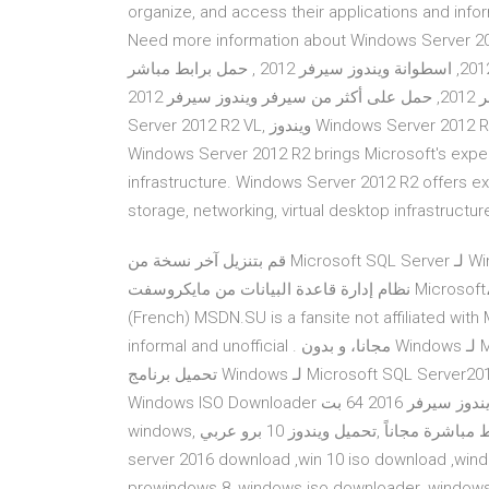
organize, and access their applications and info
Need more information about Windows Server 2012 R
سيرفر 2012 , تحميل ويندوز سيرفر 2012, تنزيل ويندوز سيرفر 2012, اسطوانة ويندوز سيرفر 2012 , حمل برابط مباشر
ويندوز سيرفر 2012, حمل على أكثر من سيرفر ويندوز سيرفر 2012, Windows Server 2012 R2 VL , تحميل Windows
Server 2012 R2 VL, ويندوز Windows Server 2012 R2 VL At the heart of the Microsoft Cloud OS vision,
Windows Server 2012 R2 brings Microsoft's experi
infrastructure. Windows Server 2012 R2 offers ex
storage, networking, virtual desktop infrastructu
قم بتنزيل آخر نسخة من Microsoft SQL Server لـ Windows. نظام فعال لإدارة قاعدة البيانات. Microsoft SQL Server
نظام إدارة قاعدة البيانات من مايكروسفت Microsoft، Sep 09, 2013 · Windows Server 2012 R2 (x64) - DVD
(French) MSDN.SU is a fansite not affiliated with
informal and unofficial . ‫قم بنتزيل Microsoft SQL Server2012 Express Edition لـ Windows مجانا، و بدون
فيروسات، من Uptodown. قم بتجريب آخر إصدار من Microsoft SQL Server2014 لـ Windows تحميل برنامج
Windows Server 2016 برابط مباشر التحديث التراكمي لنظام ويندوز سيرفر 2016 64 بت Windows ISO Downloader
2021 By Malak90.com تحميل جميع نسخ الويندوز واوفيس بروابط مباشرة مجاناً ,تحميل ويندوز 10 برو عربي ,windows
server 2016 download ,win 10 iso download ,win
prowindows 8 ,windows iso downloader ,windows 