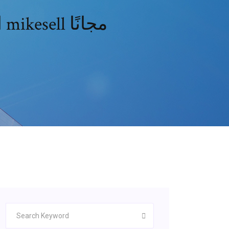
_الإدارة المالية الطبعة العاشرة_ جون ل. تنزيل mikesell مجانًا