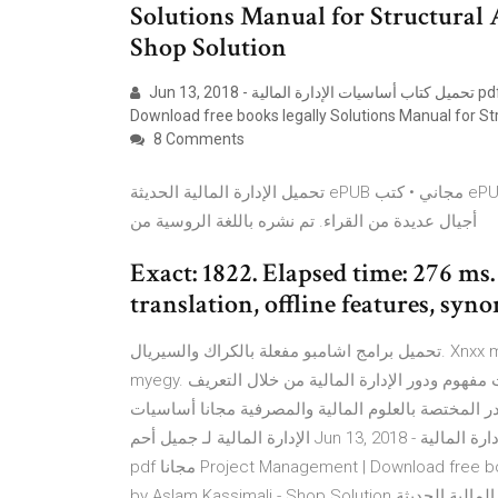
Solutions Manual for Structural 
Shop Solution
Jun 13, 2018 - تحميل كتاب أساسيات الإدارة المالية pdf لـ جميل أحمد توفيق. تحميل كتب pdf مجانا Project Management |
Download free books legally Solutions Manual for Str
8 Comments
تحميل الإدارة المالية الحديثة ePUB مجاني • كتب ePUB ™ الإدارة المالية الحديثة وقع في الحب واكتسب شعبية بين
أجيال عديدة من القراء. تم نشره باللغة الروسية من
Exact: 1822. Elapsed time: 276 ms
translation, offline features, sy
تحميل برامج اشامبو مفعلة بالكراك والسيريال. Xnxx mom مترجم. تحميل مسلسل friends مترجم جميع المواسم
myegy. شمل الكتاب على أربعة عشر فصل تناول الأول منه على بحث مفهوم ودور الإدارة المالية من خلال التعريف
در المختصة بالعلوم المالية والمصرفية مجانا أساسيات
الإدارة المالية لـ جميل أحم Jun 13, 2018 - تحميل كتاب أساسيات الإدارة المالية pdf لـ جميل أحمد توفيق. تحميل كتب
pdf مجانا Project Management | Download free books legally Solutions Manual for Structural Analysis Edition
by Aslam Kassimali - Shop Solution تحميل الإدارة المالية الحديثة ePUB مجاني • كتب ePUB ™ الإدارة المالية الحديثة