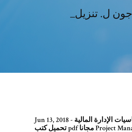
Jun 13, 2018 - تحميل كتاب أساسيات الإدارة المالية pdf لـ جميل أحمد توفيق.
تحميل كتب pdf مجانا Project Management | Download free books legally