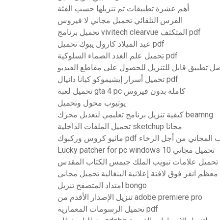
أهم عشرة تطبيقات تم تنزيلها حسب الفئة
الفرس التلقائي تحميل مجاني لا فيروس
تحميل برنامج vivitech clearvue المتكثف pdf
عيد الميلاد كارول يبوك تحميل pdf
تحميل علم الغدد الصماء السلوكية pdf
ضل تطبيق قابل للتنزيل للحصول على مقاطع الفيديو
تحميل أسرار إيشيموكو كيانا دانيال pdf
تحميل لعبة gta 4 pc كاملة بدون فيروس
يوتيوب محول وتحميل
كيفية تنزيل برنامج تعليمي لتعديل محرك beamng
تحميل الملفات الداخلية sketchup مجانا
نزيل كتاب اللعب المجاني من أجل الرخاء
Lucky patcher for pc windows 10 تحميل مجاني
دس pdf
معظم انقر فوق لافتة إعلانية البنغالية تحميل مجاني
امتداد المتصفح تنزيل bongo
تنزيل الإصدار الأقدم من adobe premiere pro
تحميل الرسومات المعمارية pdf