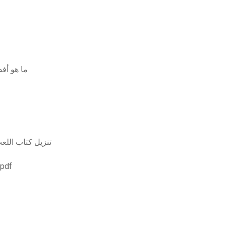
ما هو أف
ماثيو كروس وركبوك pdf ت
تحميل علامات تبويب الملك جيمس الكتاب المق