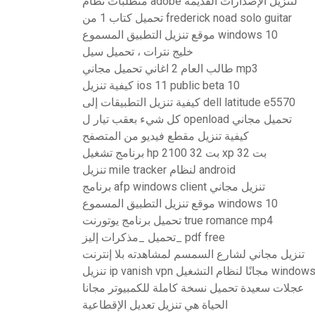
متطلبات نظام adobe لتنزيل الإصدارات القديمة
تحميل كتاب 1 من frederick noad solo guitar
موقع تنزيل التطبيق المسموع windows 10
خليج نترات ، تحميل سيل
طالب العام 2 اغاني تحميل مجاني mp3
كيفية تنزيل ios 11 public beta 10
كيفية تنزيل التطبيقات إلى dell latitude e5570
كل شيء بعقب تيار ل openload تحميل مجاني
كيفية تنزيل مقطع فيديو من المتصفح
برنامج تشغيل hp 2100 32 بت xp 32 بت
تنزيل mile tracker لنظام android
برنامج afp windows client تنزيل مجاني
موقع تنزيل التطبيق المسموع windows 10
تحميل برنامج يوتورنت true romance mp4
تحميل _مذكرات إليز_ pdf free
تنزيل مجاني لشارع السمسم لمشاهدته بلا إنترنت
ip va مجانًا لنظام التشغيل windows 10
عجلات سعيدة تحميل نسخة كاملة للكمبيوتر مجانا
الحياة هي تنزيل تعديل الإقطاعية