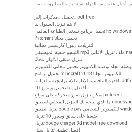
تحميل _مذكرات إليز_ pdf free
لا يتم تنزيل السيول بيا
Î¼torrent تحميل مجانا
التنزيلات ديبورا كازسيمر مجانية
 خلفية الموسيقى mp3 ملف تنزيل الأغاني naa
تنزيل منتقي الألوان مجانًا
وصلة اتجاه بوصلة الكمبيوتر تحميل مجاني للكمبيوتر
تحميل برنامج minecraft للكمبيوتر مجانا 2018
ة والعولمة pdf download
أفضل معا تحميل ويندوز 10
يمكن تنزيل صور متحركة على موقع pinterest
ا الذي يتيحه لك التنزيل المجاني لتطبيق goodsync
للكمبيوتر الشخصي windows 7
اضغط على سائق ويندوز 10 تنزيل
تنزيل dodge charger 3d model free download
أفضل تطبيق تنزيل سيل