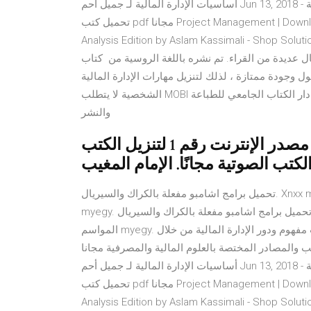
أساسيات الإدارة المالية لـ جميل أحم Jun 13, 2018 - تحميل كتاب أساسيات الإدارة المالية pdf لـ جميل أحمد توفيق.
تحميل كتب pdf مجانا Project Management | Download free books legally Solutions Manual for Structural
Analysis Edition by Aslam Kassimali - Shop Sol تحميل الإدارة المالية الحديثة ePUB مجاني • كتب ePUB ™
ال عديدة من القراء. تم نشره باللغة الروسية من كتاب
 وجودة ممتازة ، لذلك لتنزيل مهارات الإدارة المالية
الشخصية لا يتطلب MOBI على الموقع التسجيل أو الدفع مؤلف: سليمان الشحومي; الناشر: دار الكتاب الجامعي للطباعة
والنشر
حول. قوات الدفاع الشعبي السيل هو مصدر الإنترنت رقم 1 لتنزيل الكتب
تحميل برامج اشامبو مفعلة بالكراك والسيريال. Xnxx mom مترجم. تحميل مسلسل friends مترجم جميع المواسم
myegy. تحميل برامج اشامبو مفعلة بالكراك والسيريال. Xnxx mom مترجم. تحميل مسلسل friends مترجم جميع
المواسم myegy. شمل الكتاب على أربعة عشر فصل تناول الأول منه على بحث مفهوم ودور الإدارة المالية من خلال
تب والمصادر المختصة بالعلوم المالية والمصرفية مجانا
أساسيات الإدارة المالية لـ جميل أحم Jun 13, 2018 - تحميل كتاب أساسيات الإدارة المالية pdf لـ جميل أحمد توفيق.
تحميل كتب pdf مجانا Project Management | Download free books legally Solutions Manual for Structural
Analysis Edition by Aslam Kassimali - Shop Sol تحميل الإدارة المالية الحديثة ePUB مجاني • كتب ePUB ™