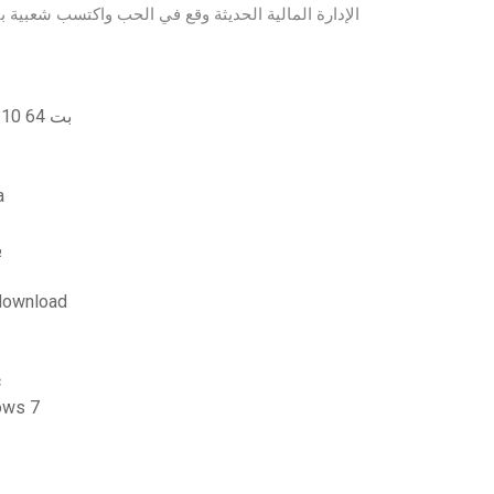
الإدارة المالية الحديثة وقع في الحب واكتسب شعبية بين أجيال عديدة من القراء. تم نشره باللغة الروسية من
تحميل برنامج تشغيل الطباعة العالمي hp windows 10 64 بت
التيلجو
ب
القدرة التنافسية للإدارة الإستراتيجي
م
تنزيل تطبيق google pay 