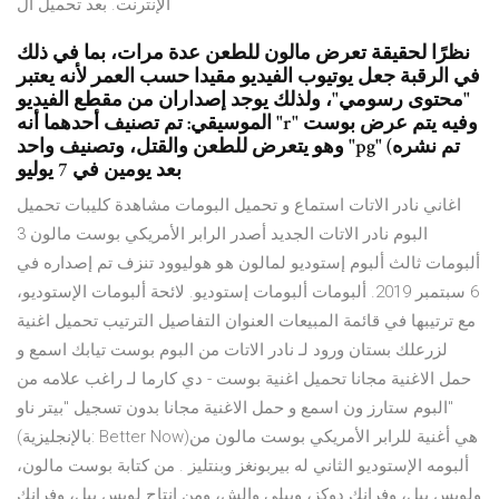
الإنترنت. بعد تحميل ال
نظرًا لحقيقة تعرض مالون للطعن عدة مرات، بما في ذلك
في الرقبة جعل يوتيوب الفيديو مقيدا حسب العمر لأنه يعتبر
"محتوى رسومي"، ولذلك يوجد إصداران من مقطع الفيديو
الموسيقي: تم تصنيف أحدهما أنه "r" وفيه يتم عرض بوست
وهو يتعرض للطعن والقتل، وتصنيف واحد "pg" (تم نشره
بعد يومين في 7 يوليو
اغاني نادر الاتات استماع و تحميل البومات مشاهدة كليبات تحميل
البوم نادر الاتات الجديد أصدر الرابر الأمريكي بوست مالون 3
ألبومات ثالث ألبوم إستوديو لمالون هو هوليوود تنزف تم إصداره في
6 سبتمبر 2019. ألبومات ألبومات إستوديو. لائحة ألبومات الإستوديو،
مع ترتيبها في قائمة المبيعات العنوان التفاصيل الترتيب تحميل اغنية
لزرعلك بستان ورود لـ نادر الاتات من البوم بوست تيابك اسمع و
حمل الاغنية مجانا تحميل اغنية بوست - دي كارما لـ راغب علامه من
البوم ستارز ون اسمع و حمل الاغنية مجانا بدون تسجيل "بيتر ناو"
(بالإنجليزية: Better Now)‏ هي أغنية للرابر الأمريكي بوست مالون من
ألبومه الإستوديو الثاني له بيربونغز وبنتليز . من كتابة بوست مالون،
ولويس بيل، وفرانك دوكز، وبيلي والش، ومن إنتاج لويس بيل، وفرانك