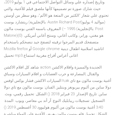
وتاريخ إصداره علي وسائل التواصل الاجتماعي في 1 يوليو 2019،
حيث شارك صورة تم تصميمها كأنها ملصق فيلم للأغنية، والتي
تحتوي علي شعار "الكثير من المتعة هو الألم"، وهو سطر من أوستن
ريتشارد بوست (بالإنجليزية: Austin Richard Post)‏ (مواليد 4 يوليو
1995 –) المعروف باسمه الفني بوست مالون (بالإنجليزية: Post
Malone)‏ هو مغني، ورابر، وكاتب أغاني، ومنتج أغاني أمريكي. (0)
متصفحك قديم المرجوا ترقيته لتصفح جيد ننصحكم باستخدام
Mozilla firefox أو Google chrome اناشيد اسلامية اطفال دينية
تحميل mp3 اغانى أعراس أفراح مغربية استماع
شاهد كل افلام الاكشن action الجديدة والمميزة وافلام الاكشن
والقتال ,المصارعة و حرب العصابات و افلام السيارات وسباق
السيارات الاكشن فشار بوكس اوفس h;ak أغنية بوست مالون مع تاي
دولا ساين من ألبوم بيربونغز وبنتليز; الفنان: بوست مالون مع تاي دولا
ساين: تاريخ الإصدار: 23 فبراير 2018 () الشكل: تحميل رقمي، وبث.
التسجيل: تسجيلات ريبابليك النوع: آر أند بي معاصر، وبوب. المدة:
3:40 أغنية بوست مالون من ألبوم هوليوود 30 أغسطس 2019 ()
الشكل: تحميل قام بوست مالون بعرض الأغنية علي الهواء مباشرة