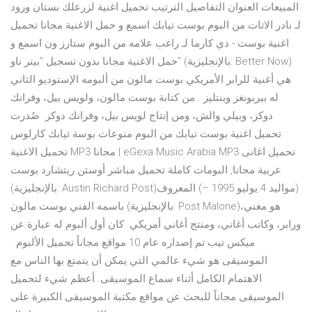
المبيعات العنوان التفاصيل الترتيب تحميل اغنية لزرعلك بستان ورود
لـ نادر الاتات من البوم بوست تيابك اسمع و حمل الاغنية مجانا تحميل
اغنية بوست - دي كارما لـ راغب علامه من البوم ستارز ون اسمع و
حمل الاغنية مجانا بدون تسجيل "بيتر ناو" (بالإنجليزية: Better Now)‏
هي أغنية للرابر الأمريكي بوست مالون من ألبومه الإستوديو الثاني
له بيربونغز وبنتليز . من كتابة بوست مالون، ولويس بيل، وفرانك
دوكز، وبيلي والش، ومن إنتاج لويس بيل، وفرانك دوكز. صُدرت
تحميل اغنية بوست تيابك من البوم منوعات بوسة تيابك كارلوس
تحميل الاغنية MP3 مجانا | eGexa Music Arabia MP3 تحميل اغانى
عربية مجانا, البومات كاملة تحميل مباشر أوستن ريتشارد بوست
(بالإنجليزية: Austin Richard Post)‏ (مواليد 4 يوليو 1995 –) المعروف
باسمه الفني بوست مالون (بالإنجليزية: Post Malone)‏ هو مغني،
ورابر، وكاتب أغاني، ومنتج أغاني أمريكي. كان أول ألبوم له عبارة عن
ميكس تيب تم إصداره عام 10 مواقع مجاناً تحميل الألبوم .
الموسيقى هو شيء عالمي التي يمكن أن يتمتع بها الناس مع
الاهتمام الكامل أثناء سماع الموسيقى. أعظم شيء لتحميل
الموسيقى مجاناً للبحث عن مواقع مكتبة الموسيقى الكبيرة على