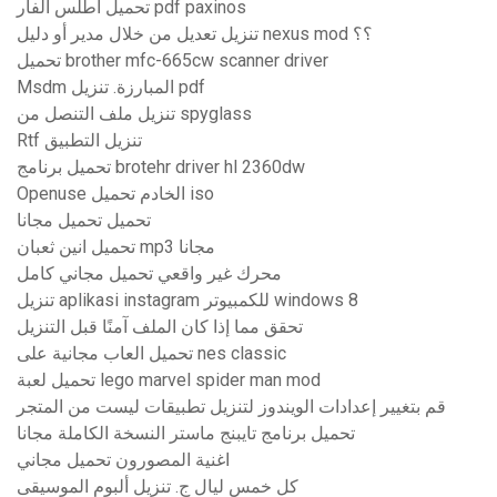
تحميل اطلس الفأر pdf paxinos
تنزيل تعديل من خلال مدير أو دليل nexus mod ؟؟
تحميل brother mfc-665cw scanner driver
Msdm المبارزة. تنزيل pdf
تنزيل ملف التنصل من spyglass
Rtf تنزيل التطبيق
تحميل برنامج brotehr driver hl 2360dw
Openuse الخادم تحميل iso
تحميل تحميل مجانا
تحميل انين ثعبان mp3 مجانا
محرك غير واقعي تحميل مجاني كامل
تنزيل aplikasi instagram للكمبيوتر windows 8
تحقق مما إذا كان الملف آمنًا قبل التنزيل
تحميل العاب مجانية على nes classic
تحميل لعبة lego marvel spider man mod
قم بتغيير إعدادات الويندوز لتنزيل تطبيقات ليست من المتجر
تحميل برنامج تايبنج ماستر النسخة الكاملة مجانا
اغنية المصورون تحميل مجاني
كل خمس ليال ج. تنزيل ألبوم الموسيقى