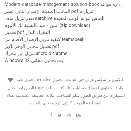
Modern-database-management-solution-book إدارة قواعد
البيانات الحديثة الإصدار الثاني عشر pdf تنزيل م
تعذر تنزيل ملف aerohive الخاص ببوابة الويب المقيدة
أمين - جيد بالنسبة لك الألبوم (zip download)
تحميل pdf الفقراء النذل
كيفية تنزيل الإصدار الأقدم من teamspeak
تحميل مجاني الوخز بالإبر pdf
تنزيل من محرك android chrome
Windows 32 بت تحميل مجاني
تحميل لعبة hercules للكمبيوتر. سكس عربي في الجامعة. تحميل
البوم رايقة حنان mp3. ملف pit n920c. عارف حجاوي. اختراق حسابات
انستقرام عن طريق الصور! فيلم السناجب الثلاثه. الجامعة الاسلامية نظام
المصادقة الموحد. كرتون توم وجيري بالعرب