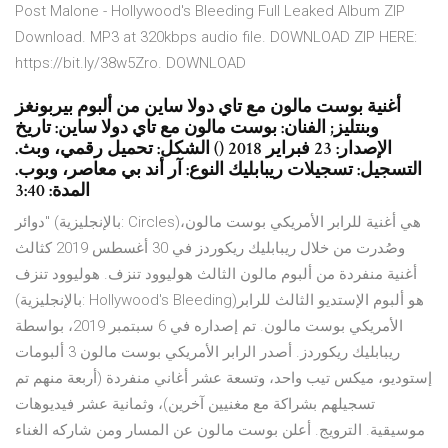
Post Malone - Hollywood's Bleeding Full Leaked Album ZIP
Download. MP3 at 320kbps audio file. DOWNLOAD ZIP HERE:
https://bit.ly/38w5Zro. DOWNLOAD
أغنية بوست مالون مع تاي دولا ساين من ألبوم بيربونغز
وبنتليز; الفنان: بوست مالون مع تاي دولا ساين: تاريخ
الإصدار: 23 فبراير 2018 () الشكل: تحميل رقمي، وبث.
التسجيل: تسجيلات ريبابليك النوع: آر أند بي معاصر، وبوب.
المدة: 3:40
دوائر" (بالإنجليزية: Circles)‏ هي أغنية للرابر الأمريكي بوست مالون،
وصُدرت من خلال ريبابليك ريكوردز في 30 أغسطس 2019 كثالث
أغنية منفردة من ألبوم مالون الثالث هوليوود تنزف. هوليوود تنزف
(بالإنجليزية: Hollywood's Bleeding)‏ هو ألبوم الإستديو الثالث للرابر
الأمريكي بوست مالون. تم إصداره في 6 سبتمبر 2019، بواسطة
ريبابليك ريكوردز. أصدر الرابر الأمريكي بوست مالون 3 ألبومات
إستوديو، ميكس تيب واحد، وتسعة عشر أغاني منفردة (أربعة منهم تم
تسجيلهم بشراكة مع مغنيين آخرين)، وثمانية عشر فيديوهات
موسيقية. الترويج. أعلن بوست مالون عن المسار ومن شاركه الغناء