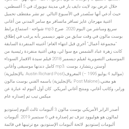
خلال عرض بود لايت دايف بار في مدينة نيويورك في 5 أغسطس،
حيث أدعي أنها ستُصدر في الأسبوع التالي. تم نشر مقتطف تحميل
اغنية مهرجان عايز تسافر ماتسافر مع سامر المدني من أغانى
شواحه - استماع برابط mp3 سريع ومباشر من البوم 2020. صرح
بوست مالون في وقت سابق من شهر ديسمبر بأنه يرغب في إطلاق
"مجموعة أعمال" أخري قبل انتهاء العام؛ أغنيته المنفردة السابقة
كانت زهرة عباد الشمس مع سوا لي، وهي أغنية منفردة رئيسية من
الموسيقى التصويرية لفيلم ديسمبر 2018 فيلم سيدة الاقمار السوداء
كامل دندنها موسيقى وأغاني mp3. أوستن ريتشارد بوست
(بالإنجليزية: Austin Richard Post)‏ (مواليد 4 يوليو 1995 –) المعروف
باسمه الفني بوست مالون (بالإنجليزية: Post Malone)‏ هو مغني،
ورابر، وكاتب أغاني، ومنتج أغاني أمريكي. كان أول ألبوم له عبارة عن
ميكس تيب تم إصداره عام
أصدر الرابر الأمريكي بوست مالون 3 ألبومات ثالث ألبوم إستوديو
لمالون هو هوليوود تنزف تم إصداره في 6 سبتمبر 2019. ألبومات
ألبومات إستوديو. لائحة ألبومات الإستوديو، مع ترتيبها في قائمة