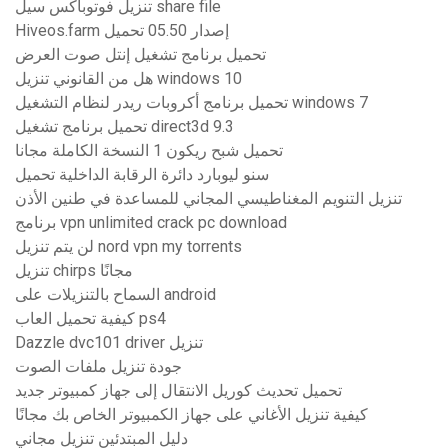
تنزيل فوتوباكس سيل share file
Hiveos.farm إصدار 05.50 تحميل
تحميل برنامج تشغيل إنتل صوت العرض
هل من القانوني تنزيل windows 10
تحميل برنامج أكروبات ريدر لنظام التشغيل windows 7
تحميل برنامج تشغيل direct3d 9.3
تحميل شبح ريكون 1 النسخة الكاملة مجانا
سنو ليوبارد دائرة الرقابة الداخلية تحميل
تنزيل التنويم المغناطيسي المجاني للمساعدة في طنين الأذن
برنامج vpn unlimited crack pc download
لن يتم تنزيل nord vpn my torrents
تنزيل chirps مجانًا
السماح بالتنزيلات على android
كيفية تحميل العاب ps4
Dazzle dvc101 driver تنزيل
جودة تنزيل ملفات الصوت
تحميل تحديث كوريل الانتقال إلى جهاز كمبيوتر جديد
كيفية تنزيل الأغاني على جهاز الكمبيوتر الخاص بك مجانًا
دليل المبتدئين تنزيل مجاني