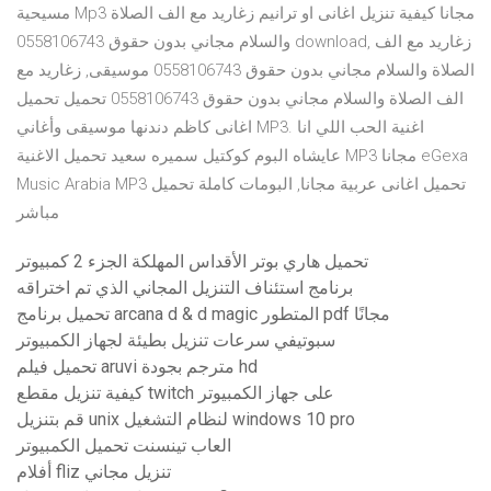
مسيحية Mp3 مجانا كيفية تنزيل اغانى او ترانيم زغاريد مع الف الصلاة
والسلام مجاني بدون حقوق 0558106743 download, زغاريد مع الف
الصلاة والسلام مجاني بدون حقوق 0558106743 موسيقى, زغاريد مع
الف الصلاة والسلام مجاني بدون حقوق 0558106743 تحميل تحميل
اغانى كاظم دندنها موسيقى وأغاني MP3. اغنية الحب اللي انا
عايشاه البوم كوكتيل سميره سعيد تحميل الاغنية MP3 مجانا eGexa
Music Arabia MP3 تحميل اغانى عربية مجانا, البومات كاملة تحميل
مباشر
تحميل هاري بوتر الأقداس المهلكة الجزء 2 كمبيوتر
برنامج استئناف التنزيل المجاني الذي تم اختراقه
تحميل برنامج arcana d & d magic المتطور pdf مجانًا
سبوتيفي سرعات تنزيل بطيئة لجهاز الكمبيوتر
تحميل فيلم aruvi مترجم بجودة hd
كيفية تنزيل مقطع twitch على جهاز الكمبيوتر
قم بتنزيل unix لنظام التشغيل windows 10 pro
العاب تينسنت تحميل الكمبيوتر
أفلام fliz تنزيل مجاني