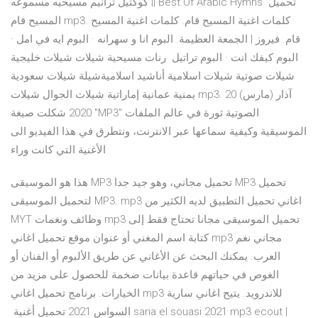
كوكتيل ترانيم مسيحيه مسموعه || Best Of Arabic Hymns تحميل
المسيح قام mp3. كلمات اغنية المسيح قام. كلمات اغنية المسيح
قام. فيروز | الجمعة العظيمة. البوم انا و سهرانه · البوم ايه في امل ·
البوم كيفك انت · البوم تراتيل رنات مسيحية شيلات شيلات خليجية
شيلات صوتية شيلات اسلامية أناشيد اسلاميةشيلة شيلات سعودية
يمنية عمانية إماراتية شيلات الجوال شيلات mp3. 20 آذار (مارس)
2020 شكلت صيغة "MP3" الصوتية ثورة في عالم الملفات
الموسيقية وكيفية سماعها عبر الانترنت، ونتطرق في هذا الفيديو الى
الأغنية التي كانت وراء
هذا هو الموسيقى MP3 تحميل مجاني، وهو جيد جدا MP3 تحميل
لتحميل الموسيقى MP3. mp3 اغاني تحميل التطبيق لديه الكثير من
MYT وظائف ونغمات mp3 تحميل الموسيقى مجانا تحتاج فقط إلى
كتابة اسم المغني أو عنوان موقع تحميل اغاني mp3 مجاني نغم
العرب. يمكنك البحث عن الأغاني عن طريق الألبوم أو الفنان أو
الغوص في حياتهم قاعدة بيانات ضخمة للحصول على مزيد من
الخيارات. برنامج تحميل اغاني mp3 للاندرويد. يتيح اغاني سارية
السواس 2021 تحميل أغنية ‏ saria el souasi 2021 mp3 ecout |