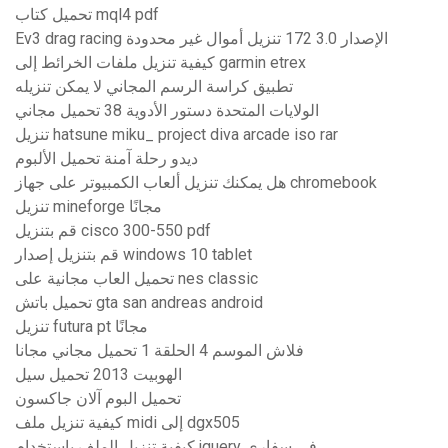
تحميل كتاب mql4 pdf
Ev3 drag racing الإصدار 3.0 172 تنزيل أموال غير محدودة
كيفية تنزيل ملفات الخرائط إلى garmin etrex
تطبيق كراسة الرسم المجاني لا يمكن تنزيله
الولايات المتحدة دستور الأدوية 38 تحميل مجاني
تنزيل hatsune miku_ project diva arcade iso rar
ديدو رحلة آمنة تحميل الألبوم
هل يمكنك تنزيل ألعاب الكمبيوتر على جهاز chromebook
تنزيل mineforge مجانًا
قم بتنزيل cisco 300-550 pdf
قم بتنزيل إصدار windows 10 tablet
تحميل العاب مجانية على nes classic
تحميل باتش gta san andreas android
تنزيل futura pt مجانًا
فلاش الموسم 4 الحلقة 1 تحميل مجاني مجانا
الهوبيت 2013 تحميل سيل
تحميل البوم آلان جاكسون
كيفية تنزيل ملف midi إلى dgx505
كيفية تنزيل الملف باستخدام jquery في سفاري