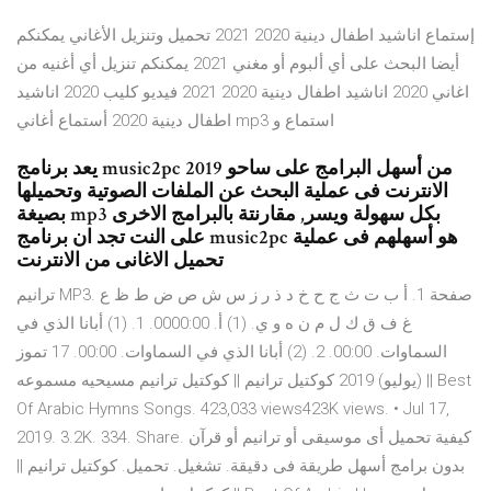
إستماع اناشيد اطفال دينية 2020 2021 تحميل وتنزيل الأغاني يمكنكم
أيضا البحث على أي ألبوم أو مغني 2021 يمكنكم تنزيل أي أغنيه من
اغاني 2020 اناشيد اطفال دينية 2020 2021 فيديو كليب 2020 اناشيد
اطفال دينية 2020 أستماع أغاني mp3 استماع و
يعد برنامج music2pc 2019 من أسهل البرامج على ساحو
الانترنت فى عملية البحث عن الملفات الصوتية وتحميلها
بصيغة mp3 بكل سهولة ويسر, مقارنتة بالبرامج الاخرى
على النت تجد ان برنامج music2pc هو أسهلهم فى عملية
تحميل الاغانى من الانترنت
ترانيم MP3. صفحة 1. أ ب ت ث ج ح خ د ذ ر ز س ش ص ض ط ظ ع
غ ف ق ك ل م ن ه و ي. (1) أ. 0000:00. 1. (1) أبانا الذي في
السماوات. 00:00. 2. (2) أبانا الذي في السماوات. 00:00. 17 تموز
(يوليو) 2019 كوكتيل ترانيم || كوكتيل ترانيم مسيحيه مسموعه || Best
Of Arabic Hymns Songs. 423,033 views423K views. • Jul 17,
2019. 3.2K. 334. Share. كيفية تحميل أى موسيقى أو ترانيم أو قرآن
بدون برامج أسهل طريقة فى دقيقة. تشغيل. تحميل. كوكتيل ترانيم ||