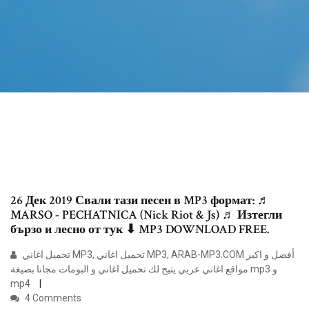
26 Дек 2019 Свали тази песен в MP3 формат: ♬
MARSO - PECHATNICA (Nick Riot & Js) ♬ Изтегли
бързо и лесно от тук ⬇ MP3 DOWNLOAD FREE.
تحميل اغاني MP3, تحميل اغاني MP3, ARAB-MP3.COM أفضل و اكبر
مواقع اغاني عربي يتيح لك تحميل اغاني و البومات مجانا بصيغة mp3 و
mp4
4 Comments