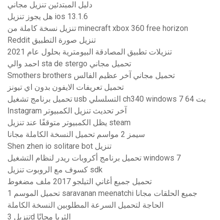
دليل المبتدئين تنزيل مجاني
هل يجوز تنزيل ios 13.1.6
تنزيل نسخة كاملة من minecraft xbox 360 free horizon
Reddit تنزيل صورة التطبيق
تنزيلات تطبيق المصادقة البيومترية بحلول عام 2021
احمد والي sta de stergo تحميل مجاني
Smothers brothers تحميل مجاني آخر عظيم الفالس
تحميل تعريفات الايفون بدون اي تيونز
تحميل برنامج تشغيل usb التسلسلي ch340 windows 7 64 بت
Instagram آخر تحديث تنزيل الكمبيوتر
يظل الكمبيوتر متوقفًا عند تنزيل steam
سيمز 2 مواسم تحميل النسخة الكاملة مجانا
Shen zhen io solitare bot تنزيل
تحميل برنامج أكروبات ريدر لنظام التشغيل windows 7
كسوف مع الروبوت تنزيل sdk
تحميل جميع أغاني التيلجو 2017 ملف مضغوط
تحميل الموسم 1 saravanan meenatchi جميع الحلقات مجانا
الحاجة لتحميل السرعة المطلوبين النسخة الكاملة
تنزيل 3d الثريا مجانًا