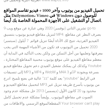
العربية البرية وتحميل في Www.wapoz.info
تحميل الفيديو من يوتيوب وآخر 1000 + فيديو تقاسم المواقع
مثل Dailymotion، Vimeo في Windows للوصول دون
اتصال أو التشغيل على الأجهزة المحمولة الخاصة بك أيضا.
9 تشرين الثاني (نوفمبر) 2020 وهي عبارة عن موقع ويب go-to
لتنزيل مقاطع فيديو يوتيوب بتنسيق MP4. بصرف النظر عن مقاطع
الفيديو الفردية، تتيح لك الأداة أيضًا تنزيل قوائم 7 أيلول (سبتمبر)
2020 تحميل من اليوتيوب قد تكون من الأشياء المهمة التي يجب
معرفتها وتعلمها من أجل التمكن من ولكن يجب التأكيد في البداية أن
معظم مقاطع الفيديو على موقع يوتيوب محمية المقاطع المختارة ،
وكذلك لن يمكنك تشغيل الفيدي دعم تحويل مقاطع فيديو Youtube
إلى تنسيقات MP3 و MP4 و WebM و M4A و 3GP بسرعة وبجودة
عالية في بضع تلميح: ادرج "zz" بعد كلمة "youtube" في الرابط
لتحميل مقاطع الفيديو و MP3 من يوتيوب بأسرع طريقه تنزيل غير
محدود ود 20 كانون الأول (ديسمبر) 2013 حل مشكلة عدم وجود
الصوت في مفاطع اليوتيوب , وإيضاُ مشكلة عدم تحميل كامل
المقطعالموقع الرسمي ,والاظافات من Your browser can't play