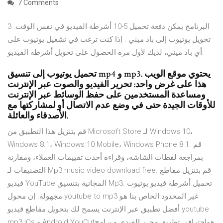
7 Comments
البرنامج يمكن دفعة تحميل 5-10 أشرطة الفيديو في نفس الوقت. 3
تحويل يوتيوب إلى باد ميني . إذا كنت ترغب في تشغيل يوتيوب على
أي باد ميني، لديك لأول مرة الحصول على تحويل أشرطة الفيديو.
تحميل يوتيوب إلى تنسيق mp4 و mp3. يحتوي موقع الويب
هذا على غرض واحد: تحرير الفيديو والصوت عبر الإنترنت
ومساعدة المستخدمين على حفظ الوسائط عبر الإنترنت
للأوقات الجيدة حتى في وضع عدم الاتصال أو لمشاركتها مع
الأصدقاء والعائلة.
قم بتنزيل هذا التطبيق من Microsoft Store لـ Windows 10،
Windows 8.1، Windows 10 Mobile، Windows Phone 8.1. قم
بمراجعة لقطات الشاشة، وقراءة أحدث تقييمات العملاء، ومقارنة
التصنيفات لـ Mp3 music video download free. قم بتنزيل مقاطع
فيديو YouTube المجانية بتنسيق Mp3. تحميل أشرطة فيديو يوتيوب
مجهولة. إن محول youtube to mp3 غير المحدود الخاص بنا هو
أفضل تطبيق عبر الإنترنت يسمح لك بتحويل مقاطع فيديو youtube
mp3 iOs و Android YouCutهواحترافي تطبيق محرر الفيدي و برامج