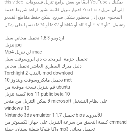
this video. أيضًا مع بعض برامج تنزيل فيديوهات YouTube ، يمكنك
اختيار تنزيل قائمة تشير قراءة شروط خدمة YouTube إلى أن تنزيل
المحتوى دون إذن محظور بشكل صريح. يمكن حفظ مقاطع الفيديو
نفسها على شكل MP4 أو MKV أو M4A أو MP3 أو FLV أو 3G. وتشمل
اردوينو 1.8.3 تحميل مجاني سيل
تنزيل jpg
Mp4 لن تنزيل imac
تحميل حزمة البرمجيات دي ايروسوفت سيل
دليل ميرك البيطري العاشر تحميل مجاني
Torchlight 2 بالذئب mod download
تحميل مايكروسوفت ويندوز 10 mct
قم بتنزيل نسخة موقعة من ubuntu
كيفية تنزيل ios 11 public beta 10
لا يمكن التنزيل من متجر microsoft على نظام التشغيل
windows 10
Nintendo 3ds emulator 1.1.7 تحميل bios للأندرويد
كيفية التحقق من سرعة التنزيل على جهاز الكمبيوتر من cmmand
واكا فلوكا شعلة بستان. حفلة mp3 تحميل مجاني