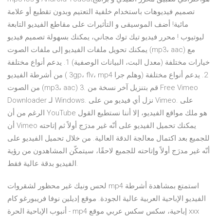
تصميم فيديوهات باستخدام خلفية التعتيم وبدون تقطيع أو علامة
مائية! أضف الموسيقى و التأثيرات على مقاطع الفيديو التابعة
ليوتيوب ! محرر فيديو تيك توك مجاني، يمكنك بسهولة تصميم فيديو
يمكنك تحويل ملفات الفيديو إلى ملفات الصوت (mp3، aac) مع
خيارات مختلفة (معدل البت، البيانات الوصفية) 1. يدعم أنواع مختلفة
من أشرطة الفيديو ( 3gp، flv، mp4 وهلم جرا) 2. يدعم أنواع مختلفة
من الصوت (mp3، aac) 3. قم بتنزيل آخر نسخة من Free Vimeo
Downloader لـ Windows. نزل أي فيديو من على Vimeo. على
الرغم من أن YouTube هو ملك مواقع الفيديو، إلا أننا نستطيع القول
أن Vimeo يمكنك تحميل الفيديو على أنّه غير مدرَج أولاً ثم إتاحته
للجميع بعد اكتمال معالجة الدقة العالية. من خلال تحميل الفيديو على
أنّه غير مدرَج أولاً وإتاحته للجميع لاحقًا، سيتمكّن المشاهدون من رؤية
الفيديو بدقة عالية فقط.
لحس ونيك غير محظور لشقروات mp4 استمتع بمشاهدة أشرطة
الفيديو الإباحية العربية عالية الجودة. موقع إديلين نوفا فريبورغو كام
أنبوب الإباحية الحرة - mp4 إباحية، سكس سكس عربي موقع xxx