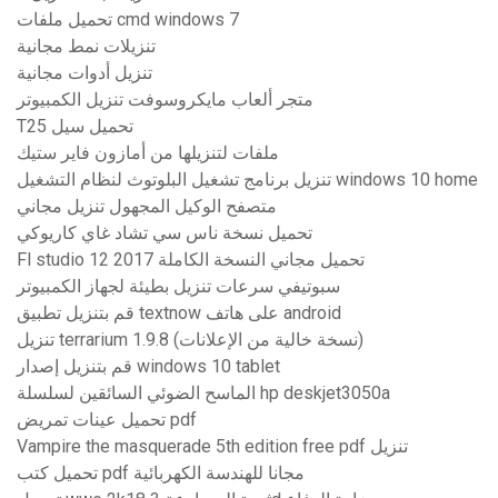
تحميل ملفات cmd windows 7
تنزيلات نمط مجانية
تنزيل أدوات مجانية
متجر ألعاب مايكروسوفت تنزيل الكمبيوتر
T25 تحميل سيل
ملفات لتنزيلها من أمازون فاير ستيك
تنزيل برنامج تشغيل البلوتوث لنظام التشغيل windows 10 home
متصفح الوكيل المجهول تنزيل مجاني
تحميل نسخة ناس سي تشاد غاي كاريوكي
Fl studio 12 تحميل مجاني النسخة الكاملة 2017
سبوتيفي سرعات تنزيل بطيئة لجهاز الكمبيوتر
قم بتنزيل تطبيق textnow على هاتف android
تنزيل terrarium 1.9.8 (نسخة خالية من الإعلانات)
قم بتنزيل إصدار windows 10 tablet
الماسح الضوئي السائقين لسلسلة hp deskjet3050a
تحميل عينات تمريض pdf
Vampire the masquerade 5th edition free pdf تنزيل
تحميل كتب pdf مجانا للهندسة الكهربائية