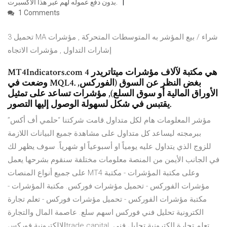
بدون دفع عموله لهم عبر هذا الاكسبرت.
1 Comments
تحميل 3 MA شراء / بيع المؤشر به المتوسطات المتحركة , مؤشرات
إشارات التداول , مؤشرات الاتجاه
MT4Indicators.com هي مكتبة لآلاف مؤشرات ميتاتريدر 4
وضعت في MQL4. بغض النظر عن السوق (الفوركس,
الأوراق المالية أو سوق السلع), مؤشرات تساعد على تمثيل
يقتبس في شكل لسهولة الوصول إليها التصور.
مؤشر المعلومات هام لكل متداول.قامت شركتنا “حلمي أف أكس”
ببرمجته ليساعد كل متداول على مشاهدة جميع البيانات اللازمة
للزوج الذي يتداول عليه يومياً او أسبوعياً او شهرياً. سوف يظهر لك
في الجانب الأيمن من المنصة معلومات مختلفة سنقوم بشرحها يعمل
على جميع أنواع المنصات MT4 وعلى مكتبة المؤشرات - مكتبة
مؤشرات الفوركس - تحميل مؤشرات فوركس. مكتبة المؤشرات -
مكتبة مؤشرات الفوركس - تحميل مؤشرات فوركس - تعلم تجارة
الكترونية تحليل فني فوركس اسهم سلع. عاصمة المال والتجارة
الالكترونية فوركسtrade capital. تعلم تجارة الكترونية تحليل فني