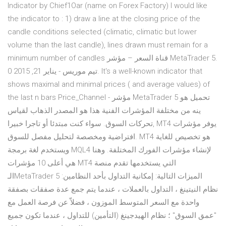
Indicator by Chief1Oar (name on Forex Factory) I would like
the indicator to : 1) draw a line at the closing price of the
candle conditions selected (climatic, climatic but lower
volume than the last candle), lines drawn must remain for a
minimum number of candles قناة السعر – مؤشر MetaTrader 5.
تيم موريس - يناير 21, 2015 0. It's a well-known indicator that
shows maximal and minimal prices ( and average values) of
the last n bars Price_Channel - مؤشر MetaTrader 5 تحميل هو
ينه من مختلفة المؤشرات الفنية هذا هو المصدر الذهاب لقياس
تحركات السوق. سواء كنت مبتدئا أو تاجرا خبيرا, MT4 يوفر مؤشرات
افتراضية ومخصصة لتحليل مفصل للسوق. MT4 هو تخصيص للغاية
ويستخدم لغة برمجة MQL4 لإنشاء مؤشرات الفورك المختلفة. وهنا
هي أعلى 10 مؤشرات MT4 التي يستخدمها تقدم منصة
الـMetaTrader 5 الميزات التالية: إمكانية التداول بأحد النظامين:
نظام النيتينغ ، التداول بالعملات ، عندما يتم جمع عدة صفقات بصفقة
واحدة مع السعر المتوسط الموزون ، فضلاّ عن فرصة العمل مع
"عمق السوق" ؛ نظام الهيدجينغ (التأمين) للتداول ، عندما تكون جميع