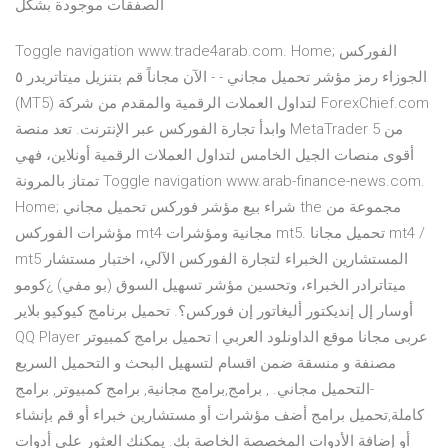
الصفقات موجودة بشكل
Toggle navigation www.trade4arab.com. Home; الفوركس
الجوزاء رمز مؤشر تحميل مجاني - - الآن مجاناً قم بتنزيل ميتاتريدر ٥
(MT5) لتداول العملات الرقمية والمقدم من شركة ForexChief.com
وابدأ تجارة الفوركس عبر الإنترنت. تعد منصة MetaTrader 5 من
أقوى منصات الجيل الخامس لتداول العملات الرقمية أونلاين، فهي
تمتاز بالمرونة Toggle navigation www.arab-finance-news.com.
Home; شراء بيع مؤشر فوركس تحميل مجاني the مجموعة من
مؤشرات الفوركس mt4 مجانية ومؤشرات mt5. تحميل مجانا mt4 /
mt5 المستشارين الخبراء لتجارة الفوركس الآلي، اختبار مستشار
ميتاترادر الخبراء، وتحسين مؤشر تسهيل السوق (بو مفي) ¿كومو
أوسار إل إنديكتور أليغاتور إن فوركس؟. تحميل برنامج كيوكيو بلاير
QQ Player عربى مجانا موقع الداونلود العربي | تحميل برامج كمبيوتر
مصنفة و منسقة ضمن اقسام لتسهيل البحث و التحميل السريع
-التحميل مجاني. , برامج,برامج مجانية, برامج كمبيوتر, برامج
كاملة,تحميل برامج أضف مؤشرات أو مستشارين خبراء أو قم بإنشاء
أو إضافة الأدوات المخصصة الخاصة بك. يمكنك العثور على أدوات