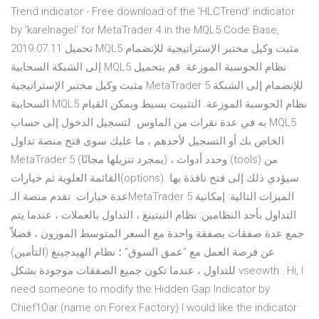
Trend indicator - Free download of the 'HLCTrend' indicator
by 'karelnagel' for MetaTrader 4 in the MQL5 Code Base,
2019.07.11 تحميل MQL5 مثبت وكيل مختبر الإستراتيجية للإنضمام
إلى الشبكة السحابية MQL5 نظام الحوسبة الموزعة. قم بتحميل
مثبت وكيل مختبر الإستراتيجية MetaTrader 5 للإنضمام إلى الشبكة
السحابية MQL5 نظام الحوسبة الموزعة. التثبيت بسيط ويمكن القيام
به في عدة نقرات من الماوس. لتسجيل الدخول إلى حساب MQL5
الخاص بك أو التسجيل لأحدهم ، ما عليك سوى فتح منصة تداول
MetaTrader 5 (بمجرد تنزيلها مجانًا) ، وحدد أدوات (tools) من
القائمة العلوية ثم خيارات(options). سيؤدي ذلك إلى فتح نافذة بها
عدة خيارات. تقدم منصة الـMetaTrader 5 الميزات التالية: إمكانية
التداول بأحد النظامين: نظام النيتينغ ، التداول بالعملات ، عندما يتم
جمع عدة صفقات بصفقة واحدة مع السعر المتوسط الموزون ، فضلاّ
عن فرصة العمل مع "عمق السوق" ؛ نظام الهيدجينغ (التأمين)
للتداول ، عندما تكون جميع الصفقات موجودة بشكل vseowth:. Hi, I
need someone to modify the Hidden Gap Indicator by
Chief1Oar (name on Forex Factory) I would like the indicator