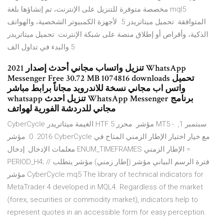
مخصصة متوفرة للتنزيل على الإنترنت، تم إنشاؤها بلغة mql5
المتوافقة. تحميل ميتاتريدر 5. لأجهزة الكمبيوتر الشخصية، والهواتف
الذكية، وأقراص أو إطلاق منصة على شبكة الإنترنت. تحميل ميتاتريدر
5 والبدء في تداول الف
تنزيل واتساب مجاني أحدث إصدار 2021 WhatsApp
Messenger Free 30.72 MB 1074816 downloads تحميل
واتس اب مجاني نسخة للاندرويد مجاناً برابط مباشر
whatsapp تنزيل احدث WhatsApp Messenger برنامج
مجاني للدردشة الفورية لهواتف
CyberCycle الغيمة ميتاتريدر HTF 5 مؤشر. محرر MT5 -. سبتمبر 1,
2016. 0. مؤشر CyberCycle مع خيار اختيار الإطار الزمني المتاح في
معلمات الإدخال: إدخال ENUM_TIMEFRAMES الإطار الزمني =
PERIOD_H4; // فترة الرسم البياني مؤشر (إطار زمني) مؤشر يتطلب
مؤشر CyberCycle.mq5 The library of technical indicators for
MetaTrader 4 developed in MQL4. Regardless of the market
(forex, securities or commodity market), indicators help to
represent quotes in an accessible form for easy perception.