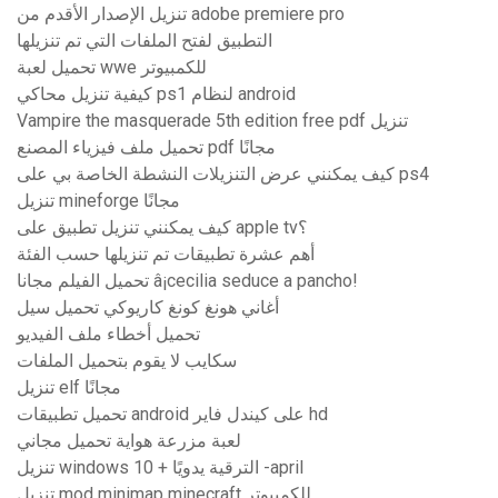
تنزيل الإصدار الأقدم من adobe premiere pro
التطبيق لفتح الملفات التي تم تنزيلها
تحميل لعبة wwe للكمبيوتر
كيفية تنزيل محاكي ps1 لنظام android
Vampire the masquerade 5th edition free pdf تنزيل
تحميل ملف فيزياء المصنع pdf مجانًا
كيف يمكنني عرض التنزيلات النشطة الخاصة بي على ps4
تنزيل mineforge مجانًا
كيف يمكنني تنزيل تطبيق على apple tv؟
أهم عشرة تطبيقات تم تنزيلها حسب الفئة
تحميل الفيلم مجانا â¡cecilia seduce a pancho!
أغاني هونغ كونغ كاريوكي تحميل سيل
تحميل أخطاء ملف الفيديو
سكايب لا يقوم بتحميل الملفات
تنزيل elf مجانًا
تحميل تطبيقات android على كيندل فاير hd
لعبة مزرعة هواية تحميل مجاني
تنزيل windows 10 + الترقية يدويًا -april
تنزيل mod minimap minecraft للكمبيوتر