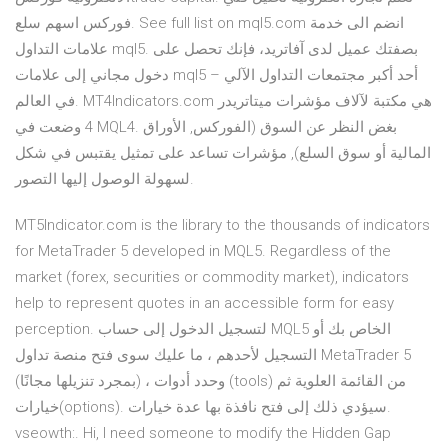
فوركس اسهم سلع. See full list on mql5.com انضم الى خدمة
علامات التداول mql5. بصفتك عميل لدى آفاتريد، فإنك تحصل على
دخول مجاني إلى علامات mql5 – أحد أكبر مجتمعات التداول الآلي
في العالم. MT4Indicators.com هي مكتبة لآلاف مؤشرات ميتاتريدر
4 وضعت في MQL4. بغض النظر عن السوق (الفوركس, الأوراق
المالية أو سوق السلع), مؤشرات تساعد على تمثيل يقتبس في شكل
لسهولة الوصول إليها التصور.
MT5Indicator.com is the library to the thousands of indicators
for MetaTrader 5 developed in MQL5. Regardless of the
market (forex, securities or commodity market), indicators
help to represent quotes in an accessible form for easy
perception. لتسجيل الدخول إلى حساب MQL5 الخاص بك أو
التسجيل لأحدهم ، ما عليك سوى فتح منصة تداول MetaTrader 5
(بمجرد تنزيلها مجانًا) ، وحدد أدوات (tools) من القائمة العلوية ثم
خيارات(options). سيؤدي ذلك إلى فتح نافذة بها عدة خيارات.
vseowth:. Hi, I need someone to modify the Hidden Gap