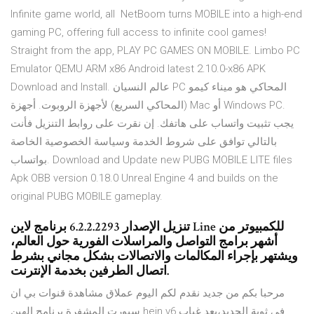
Infinite game world, all NetBoom turns MOBILE into a high-end
gaming PC, offering full access to infinite cool games!
Straight from the app, PLAY PC GAMES ON MOBILE. Limbo PC
Emulator QEMU ARM x86 Android latest 2.10.0-x86 APK
Download and Install. عالم النسيان PC المحاكي هو ميناء كيمو
(المحاكي السريع) لأجهزة الروبوت. أجهزة Mac أو Windows PC.
يجب تثبيت واتساب على هاتفك. إن نقرت على روابط التنزيل فأنت
بالتالي توافق على شروط الخدمة وسياسة الخصوصية الخاصة
بواتساب. Download and Update new PUBG MOBILE LITE files
Apk OBB version 0.18.0 Unreal Engine 4 and builds on the
original PUBG MOBILE gameplay.
تنزيل الإصدار 6.2.2.2293 برنامج لاين Line للكمبيوتر من
أشهر برامج التواصل والمراسلات الفورية حول العالم،
ويشتهر بإجراء المكالمات والاتصالات بشكل مجاني بشرط
اتصال الطرفين بخدمة الإنترنت.
مرحبا بكم من جديد نقدم لكم اليوم عملاق مشاهدة قنوات بي ان
سبورت المشفرة برنامج الهين hein v6 في ثوبة الجديد،بعد غياب