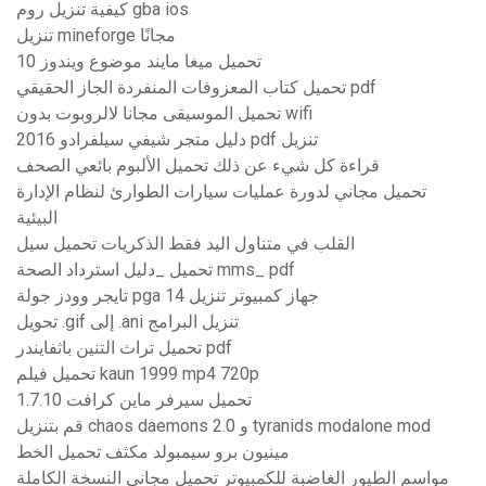
كيفية تنزيل روم gba ios
تنزيل mineforge مجانًا
تحميل ميغا مايند موضوع ويندوز 10
تحميل كتاب المعزوفات المنفردة الجاز الحقيقي pdf
تحميل الموسيقى مجانا لالروبوت بدون wifi
2016 دليل متجر شيفي سيلفرادو pdf تنزيل
قراءة كل شيء عن ذلك تحميل الألبوم بائعي الصحف
تحميل مجاني لدورة عمليات سيارات الطوارئ لنظام الإدارة
البيئية
القلب في متناول اليد فقط الذكريات تحميل سيل
تحميل _دليل استرداد الصحة mms_ pdf
تايجر وودز جولة pga 14 جهاز كمبيوتر تنزيل
تحويل .gif إلى .ani تنزيل البرامج
تحميل تراث التنين باثفايندر pdf
تحميل فيلم kaun 1999 mp4 720p
تحميل سيرفر ماين كرافت 1.7.10
قم بتنزيل chaos daemons 2.0 و tyranids modalone mod
مينيون برو سيمبولد مكثف تحميل الخط
مواسم الطيور الغاضبة للكمبيوتر تحميل مجاني النسخة الكاملة