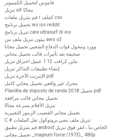
قاموس لتحميل الكمبيوتر
تنزيل elf مجانًا
قم بتنزيل ملفات r كملف csv
تحميل برنامج wii iso reddit
تنزيل برنامج cara ultrasurf di ios
بيثون تنزيل ملف من aws s3
وورد ومحول قوات الدفاع الشعبي تحميل مجانا
صحيفة بعد تأثيرات قالب تحميل مجاني
ماين كرافت 1.12 عميل اختراق تنزيل
إنشاء تطبيقات التذاكر تنزيل
الإنترنت الآخرة تنزيل pdf
محرك غير واقعي تحميل مجاني كامل
Planilha de imposto de renda 2018 تحميل pdf
تحميل مجاني قالب مرافقة
تنزيل الأفلام بسرعة مجانًا
تحميل مجاني القضيب الرموز التعبيرية
C # تنزيل ملف نصي بروتوكول نقل الملفات
قم بتنزيل تطبيق android الخاص بنا ، انقر فوق تنزيل
تحميل مجاني _magnum force (1973)_ 480p