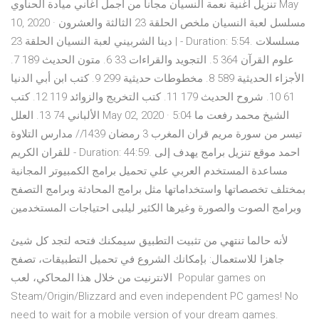
تنزيل اغنية نعمة النسيان مجانا من اجمل اغاني ميادة الحناوي May
10, 2020 · مسلسل لعبة النسيان ملخص الحلقة 23 الثالثة والعشرون
| دينا الشربيني لعبة النسيان الحلقة 23 - Duration: 5:54. مسلسلات
علوم القرآن 364 5. التجويد والقراءات 33 6. متون الحديث 189 7.
الأجزاء الحديثية 589 8. مخطوطات حديثية 299 9. كتب ابن أبي الدنيا
61 10. شروح الحديث 179 11. كتب التخريج والزوائد 119 12. كتب
الألباني 74 13. العلل May 02, 2020 · 5:04 الشيخ محمد رفعت ما
تيسر من سورة مريم قران المغرب 3 رمضان 1439// مدارس التلاوة
للقران الكريم - Duration: 44:59. احمد موقع تنزيل برامج يهدف إلى
مساعدة المستخدم العربي علي تحميل برامج الكمبيوتر المجانية
بمختلف تخصصاتها واستخداماتها مثل برامج المحادثة وبرامج التصفح
وبرامج الصوت والصورة وغيرها الكثير ليلبى احتياجات المستخدمين
لأنه حالما تنتهي من تثبيت التطبيق سيمكنك فتحه لتجد كل شيئ
جاهزا للاستعمال: بإمكانك الشروع في تحميل التطبيقات، تصفح
الانترنيت من خلال هذا المحاكي، لعب Popular games on
Steam/Origin/Blizzard and even independent PC games! No
need to wait for a mobile version of your dream games.