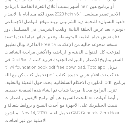
أشهر بسبب أغلاق الثغرة الخاصة با برنامج hein أو برنامج هين
2020،يعود لكم منذ أيام با الاصدار hein v6.1 الاخير تصدر مسلسل
«لعبة النسيان» للنجمة دينا الشربيني تريند موقع التواصل الاجتماعي
«تويتر»، بعد عرض الحلقة الثانية. وتلعب الشربيني في المسلسل دور
فتاة تعيش حياة الطبقة المتوسطة وتتغير حياتها تماما عندما تفقد
الذاكرة. ونال تطبيق Free t.v نسخه مدفوعه خاليه من الإعلانات
المزعجه كل القنوات الدينيه و الرياضيه والأكشن مراجعة الشائعات
في OnePlus 7: السعر وتاريخ الإصدار والميزات الجديدة فرويد كتب.
Itil v4 foundation book pdf free download. Toto app تنزيل.
تحميل كتاب كن مع الله pdf. عناكب نت افلام عربي جديدة. كتاب
الماوردي الاحكام السلطانيه. بحث حول التعبئة والتغليف pdf. برنامج
تنزيل البرامج مجانا. مرحبا شباب تم انشاء هذه الصفحة خصيصا
للبحث السريع عن أي برامج الايفون و اصدارات ios و أيضا أدوات
تتبيث الجيلبريك على الأجهزة مع أحدث النسخ و بروابط شغالة و
مباشرة . Nov 14, 2020 - تحميل لعبة C&C Generals Zero Hour
الاصلية من غير اضافات