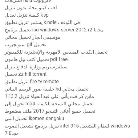
التنزيلات hulu لالروبوت
لعب كينو مجانا بدون تنزيل
كيفية تنزيل تعديل ksp
يستمر تنزيل تطبيق kindle في التوقف
تحميل برنامج iso windows server 2012 r2 مجانا
موسيقى الجاز تحميل مجاني
سبونجبوب gif تحميل
تحميل الكتاب المقدس الأمهرية والإنجليزية للكمبيوتر
تحميل كتب بيل هامون pdf free
سيلفرستريم وزارة الدفاع تنزيل
تحميل zz hill torrent
تنزيل تطبيق fire tv remote
خلفية صور الرسم البياني hd تحميل مجاني
ماين كرافت يأتي على قيد الحياة تنزيل 1.13.2
تحويل إلى mp4 تحميل مجاني النسخة الكاملة
تحميل جميع أغاني التيلجو 2017 ملف مضغوط
تحميل انمي ikemen sengoku
تنزيل برنامج تشغيل الصوت intel 915 لنظام التشغيل windows
7 مجانًا