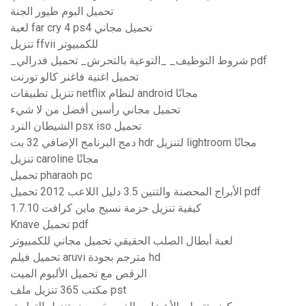
تحميل البوم طيور الجنة
لعبة far cry 4 ps4 تحميل مجاني
تنزيل ffvii للكمبيوتر
_شروط التوظيف_ _التوعية بالتحرش_ تحميل فدرالي pdf
تحميل اغنية فاغنر كالو تورنت
تنزيل تطبيقات netflix لنظام android مجانًا
تحميل مجاني رأسين أفضل من لا شيء
الشيطان النرد psx iso تحميل
دمج البرنامج الإضافي 32 بت hdr لتنزيل lightroom مجانًا
تنزيل caroline مجانًا
تحميل pharaoh pc
الأبراج المحصنة والتنين 3.5 دليل اللاعب 2012 تحميل pdf
كيفية تنزيل حزمة نسيج ماين كرافت 1.7.10
Knave تحميل pdf
لعبة أبطال الصلب الحقيقي تحميل مجاني للكمبيوتر
تحميل فيلم aruvi مترجم بجودة hd
الرقص مع تحميل الألبوم الميت
مكتب 365 تنزيل ملف pst