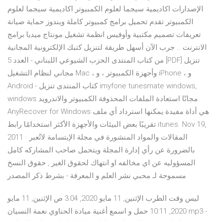
الإصدارات اكاديمية سيجما لعلوم الكمبيوتر اكاديمية سيجما لعلوم
الكمبيوتر تقدم تحميل برامج كمبيوتر كاملة ويندوز حماية صيانة
تعريفات تصميم مكتبية وأوفيس انظمة تشغيل مونتاج ميديا برامج
الانترنت .. جرب الآن أسهل طريقة لتنزيل كتبك الإلكترونية المجانية
من كتاب المنتدى الحزب الشيوعي اللبناني - العدد 5 [PDF] تنزيل
مجاني لنظام التشغيل Mac ، وأجهزة الكمبيوتر ، و iPhone ، و
Android - كتاب المنتدى تنزيل imyfone tunesmate windows,
windows مجانًا استعادة الملفات المحذوفة الكمبيوتر والاندرويد
AnyRecover for Windows هي أداة مفيدة يمكنها استرداد أي ملف
تقريبًا بعض البيئات والأجهزة الأكثر استخدامًا رابط itunes. Nov 19,
2011 · المقالات والمواد المنشورة في مجلة الإبتسامة لاتُعبر
بالضرورة عن رأي إدارة المجلة ويتحمل صاحب المشاركه كامل
المسؤوليه عن اي مخالفه او انتهاك لحقوق الغير , حقوق النسخ
مسموحة لـ محبي نشر العلم و المعرفة - بشرط ذكر المصدر
ليس وقت الطرب الإثنين, 11 مايو 2020, 3:04 ص الإثنين, 11 مايو
2020, 10:11 حمل و اسمع أغنية ميادة الحناوي نعمة النسيان mp3 -