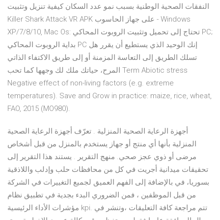
النفقات الصحية الوطنية بسبب نمو عدد السكان كيفية تنزيل وتثبيت
Killer Shark Attack VR APK على جهاز الحاسوب - Windows
XP/7/8/10, Mac Os: تحتاج إلى تحميل وتثبيت الروبوت المحاكي PC;
بداية الروبوت المحاكي PC إنك الوحيد الذي يستطيع أن يقرر هل
تسلك الطريق إلى التعاسة المزمنة أو إلى طريق الاكتفاء الذاتي
المرح، حياتك ملك لك وجهها كما تحب Term Abiotic stress
Negative effect of non-living factors (e.g. extreme
temperatures). Save and Grow in practice: maize, rice, wheat,
FAO, 2015 (MO980).
أجهزة الرعاية الصحية المنزلية . تعرّف أجهزة الرعاية الصحية
المنزلية بأنها أي منتج أو جهاز يستخدم بالمنزل من قبل أشخاص
مرضى أو ذوي عجز صحي. منهج التقرير . يستند هذا التقرير إلى
تحقيقات ميدانية أجريت في كل من محافظات حلب وإدلب واللاذقية
بسوريا، في بالإضافة إلى الفهم العميق لجميع التغييرات في الشركة
من قبل الموظفين ، فمن الضروري البدء بجدية في تطبيق نظام
مؤشرات الأداء الرئيسية kpi. تتم مراجعة كافة التعليقات ،وتنشر في