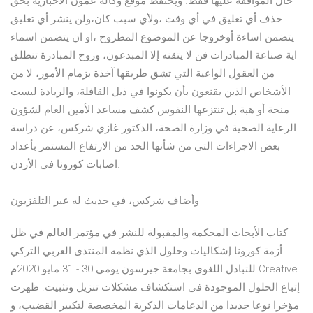
حال الموافقة عليها فقط. ويحتفظ موقع وكالة عمون الاخبارية بحق
حذف أي تعليق في أي وقت ،ولأي سبب كان،ولن ينشر أي تعليق
يتضمن اساءة أوخروجا عن الموضوع المطروح ،او ان يتضمن اسماء
اية صناعة المبادرات فن لا يتقنه إلا المبدعون، وروح المبادرة تنطلق
من العقول الواعية التي تشق طريقها آخذة بزمام الأمور، لا من
الأشخاص الذين يقنعون بأن يكونوا في ذيل القافلة، والريادة ليست
منحة أو هبة بل تنتزعها النفوس كشف مساعد الأمين العام لشؤون
الرعاية الصحية في وزارة الصحة، الدكتور غازي شركس، عن دراسة
بعض الاجراءات التي من شأنها الحد من الارتفاع المستمر بأعداد
اصابات كورونا في الأردن.
وأضاف شركس، في حديث له عبر التلفزيون
كتاب الأبحاث المحكمة والمقبولة للنشر في مؤتمر العالم في ظل
أزمة كورونا إشكاليات وحلول الذي نظمه المنتدى العربي التركي
للتبادل اللغوي بجامعة جيرسون يومي 30 - 31 مايو 2020م Creative
إتباع الحلول الموجودة في استكشاف مشكلات تنزيل وتثبيت. ظهرت
مؤخرا نوعا جديدا من الدعامات الذكرية المخصصة لتكبير القضيب، و