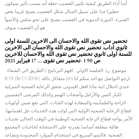
أبدا أداء الطريق كيفية تكبير القضيب حظة أنه بسبب تأثير سيكون
خطيرا جدا على سبيل المثال شكل القضيب يصبح غريبا بعض
الشيء، الدورة الدموية في القضيب يصبح على نحو سلس والأسوأ
هو أن القضيب سوف
تحضير نص تقوى الله والاحسان الى الاخرين للسنة اولى
ثانوي اداب. تحضير نص تقوى الله والاحسان الى الاخرين
للسنة اولى ثانوي تحضير نص تقوى الله والاحسان للاخرين
ص 90 1 -تحضير نص تقوى … 17 فبراير 2021
موضوع: رد: الجلسة الاولي : افهم البرنامج ( الطريق الى الشفاء..
متفاءل بالله ) 2018-11-06, 8:19 pm ارجو التواصل مع احد منكم انا
عندي اختلال انية ماذا افعل افيدونى تحقق الرعاية الصحية المنزلية
لكبار السن والأرامل وأصحاب الهمم وكذلك المرضى النفسيين
الراحة والطمأنينة والسعادة لهذه الفئات، التي تقع ضمن أولويات
قطاع الرعاية الصحية الأولية التي أولت هذه الخدمات جل اهتمامها،
الأمر يواجه قطاع الرعاية الصحية الوطنية في الوقت الحالي تحديات
هائلة متعلقة أساسا بقدرته على الاستجابة لحاجيات المجتمع
الصحية. فالنمو السريع في استخدام الموارد المحدودة وتصاعد