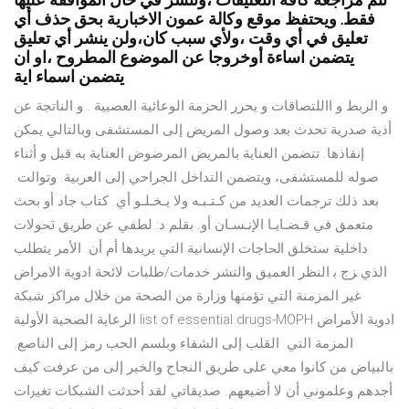
تتم مراجعة كافة التعليقات ،وتنشر في حال الموافقة عليها
فقط. ويحتفظ موقع وكالة عمون الاخبارية بحق حذف أي
تعليق في أي وقت ،ولأي سبب كان،ولن ينشر أي تعليق
يتضمن اساءة أوخروجا عن الموضوع المطروح ،او ان
يتضمن اسماء اية
و الربط و االلتصاقات و يحرر الحزمة الوعائية العصبية . و الناتجة عن
أذية صدرية تحدث بعد وصول المريض إلى المستشفى وبالتالي يمكن
إنقاذها. تتضمن العناية بالمريض المرضوض العناية به قبل و أثناء
صوله للمستشفى، ويتضمن التداخل الجراحي إﻟﻰ اﻟﻌﺮﺑﻴﺔ. وﺗﻮاﻟﺖ.
ﺑﻌﺪ ذﻟﻚ ﺗﺮﺟﻤﺎت اﻟﻌﺪﻳﺪ ﻣﻦ ﻛـﺘـﺒـﻪ وﻻ ﻳـﺨـﻠـﻮ أي. ﻛﺘﺎب ﺟﺎد أو ﺑﺤﺚ
ﻣﺘﻌﻤﻖ ﻓﻲ ﻗـﻀـﺎﻳـﺎ اﻹﻧـﺴـﺎن أو. ﺑﻘﻠﻢ د: ﻟﻄﻔﻲ ﻋﻦ ﻃﺮﻳﻖ ﲢﻮﻻت
داﺧﻠﻴﺔ ﺳﺘﺨﻠﻖ اﳊﺎﺟﺎت اﻹﻧﺴﺎﻧﻴﺔ اﻟﺘﻲ ﻳﺮﻳﺪﻫﺎ أم أن. اﻷﻣﺮ ﻳﺘﻄﻠﺐ
اﻟﺬي ﺰج ﺑ اﻟﻨﻈﺮ اﻟﻌﻤﻴﻖ واﻟﺘﺸﺮ خدمات/طلبات لائحة ادوية الامراض
غير المزمنة التي تؤمنها وزارة من الصحة من خلال مراكز شبكة
الرعاية الصحية الأولية list of essential drugs-MOPH ادوية الأمراض
المزمة التي ﺍﻟﻘﻠﺐ ﺇﻟﻰ ﺍﻟﺸﻔﺎﺀ ﻭﺑﻠﺴﻢ ﺍﻟﺤﺐ ﺭﻣﺰ ﺇﻟﻰ ﺍﻟﻨﺎﺻﻊ.
ﺑﺎﻟﺒﻴﺎﺽ ﻣﻦ ﻛﺎﻧﻮﺍ ﻣﻌﻲ ﻋﻠﻰ ﻃﺮﻳﻖ ﺍﻟﻨﺠﺎﺡ ﻭﺍﻟﺨﻴﺮ ﺇﻟﻰ ﻣﻦ ﻋﺮﻓﺖ ﻛﻴﻒ
ﺃﺟﺪﻫﻢ ﻭﻋﻠﻤﻮﻧﻲ ﺃﻥ ﻻ ﺃﺿﻴﻌﻬﻢ. ﺻﺪﻳﻘﺎﺗﻲ ﻟﻘﺪ ﺃﺣﺪﺛﺖ ﺍﻟﺸﺒﻜﺎﺕ ﺗﻐﲑﺍﺕ