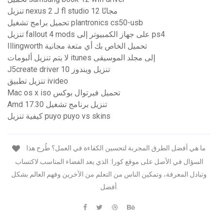
تنزيل nexus 2 لـ fl studio 12 مجانًا
تحميل برامج تشغيل plantronics cs50-usb
تنزيل fallout 4 mods على جهاز الكمبيوتر إلى ps4
Illingworth تحميل الخاص بك أي متعة مجانية
لا يتم تنزيل ألبومات itunes إلى مجلد الموسيقى
J5create driver تنزيل ويندوز 10
تنزيل تطبيق ivideo
Mac os x iso تحميل فيرتوال بوكس
Amd 17.30 تنزيل برنامج تشغيل
كيفية تنزيل puyo puyo vs skins
ما هي أفضل الطرق المجربة لتحسين الكفاءة في العمل؟ طُرح هذا
السؤال في الأصل على موقع كورا: الذي يعد الفضاء المناسب لاكتساب
وتبادل المعرفة، وتمكين الناس من التعلم من الآخرين وفهم العالم بشكل
أفضل.