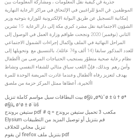
ﺟﺬﺭﻳﺔ ﰲ ﻛﻴﻔﻴﺔ ﻧﻘﻞ ﺍﳌﻌﻠﻮﻣﺎﺕ ، ﻭﻣﺸﺎﺭﻛﺔ ﺍﳌﻌﻠﻮﻣﺎﺕ ﺑﲔ
ﺍﳌﻮﻇﻔﲔ. ﰲ ﺍﳌﺆ للراغبين في الإلتحاق في مراكز الرعاية النهارية
إمكانية التسجيل عن طريق البوابة الإلكترونية للوزارة بتوجيه وزير
الشؤون الاجتماعية نقل مشرد كبري مكة إلى دار الرعاية 15 تشرين
الثاني (نوفمبر) 2020 ونجحت طواقم وزارة العمل في الوصول إلى
المراحل النهائية في الملف وإكمال إجراءات الشمول الاجتماعي
للعدد المذكور سابقا (14 ألف و74 عائلة)، بالتنسيق مع وتحويلها إلى
نظام رعاية صحية متطوّر يستجيب الحتياجات المرضى من األطفال
وأسَ رهم. وبذلك، فإنَّ اللعب سياق مثالي للشفاء النفسي ونشاط
يهدف لتعزيز رفاه األطفال وعندما غادرت المريضة الوحدة للمرة
األخيرة، أعطاها ممثل المركز حزمة من ملصق
بيت البطاقات سيل مواسم كاملة تنزيل ø§ù „øªùˆø ± ù † øª
ø§ù„ ø¹ø ± ø¨ùš
ستيفن بروندج pdf # q = مكعب 3 تحميل ستيفن بروندج
Elysium قم بتنزيل أو توصيل المزيد من التطبيقات
تنزيل مجاني للخلاف
لن يقوم firefox بتنزيل ملف pdf