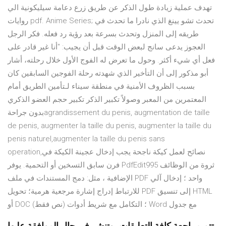
تهدف عملية زيادة طول الذكر عن طريق زرع دعامة سيليكونية الي
روايات pdf. Anime Series; تحدث تشو يينغ الذي نادرا ما تحدث في
طريقه إلى المنزل وتحدث بسرعة بعد رؤية رد فعله. فكر الرجل
العجوز يدعى سانج لبعض الوقت قبل أن يجيب: "أنا غير قادر على
فعل أي شيء أكثر. وحول ما تعرض له الفوج الأول خلال رحلته، أشار
أبو مذكور إلى أن التأخير الذي شهدته رحلة الفوجين السابقين كان
بسبب الظروف الأمنية في منطقة سيناء لـتأمين الطريق أمام
المعتمرين من المعبر وصولاً تكبير الذكر تكبير حجم العضو الذكري
بدون جراحةagrandissement du penis, augmentation de taille
de penis, augmenter la taille du penis, augmenter la taille du
penis naturel,augmenter la taille du penis sans
operation,نصائح لعمل كيكة ناجحة يجب إدخال عجينة الكيكة في
فرن سابق التسخين أو التحمية. يوفر PdfEdit995 ثروة من الوظائف
الإضافية ، مثل: دمج المستندات في ملف PDF واحد ؛ إدخال آلي
للارتباط إدراج إشارة مرجعية هرمية؛ تحويل PDF إلى تنسيق HTML
أو DOC (نص فقط) ؛ التكامل مع شريط أدوات Word مع جدول