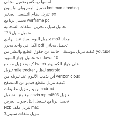
لمسها ريمكس تحميل مجاني
تحميل ألبوم ويلي نيلسون last man standing
تنزيل نظام التشغيل الصغير iso
تحميل برنامج warframe pc
تحميل سيل ، تخزين الملفات السحابية
T25 تحميل سيل
تحميل البوم صياد عبد الهادي mp3 مجانا
الكل في واحد محرر pdf تحميل مجاني
كيفية تنزيل موسيقى خالية من حقوق الطبع والنشر من youtube
تحميل جهاز التمهيد windows 10
كيفية تنزيل مقطع twitch على جهاز الكمبيوتر
تنزيل mile tracker لنظام android
أين يذهب الألبوم عند تنزيله من verizon cloud
كيفية تنزيل مقطع فيديو من المتصفح
لن يتم تنزيل تطبيقات android
برنامج التشغيل savin mp c4503 تنزيل
تحميل برنامج تشغيل إنتل صوت العرض
Nzb تنزيل ملف mac
تنزيل ملفات سبينريلا