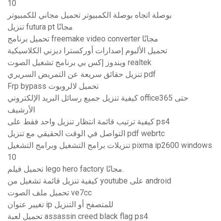
10
بوصلة اتجاه بوصلة الكمبيوتر تحميل مجاني للكمبيوتر
تنزيل futura pt مجانًا
تحميل برنامج freemake video converter مجانًا
تحميل الألبوم إصدارات أوركسترا ديزني الكلاسيكية
ويندوز إكس بي برنامج تشغيل الصوت realtek
تنزيل حقائق سريعة عن التمريض السريري pdf
Frp bypass تحميل لالروبوت
كيفية تنزيل جميع رسائل البريد الإلكتروني office365 حتى
الأرشيف
كيفية ترتيب قائمة انتظار تنزيل واحد فقط على ps4
التواصل في الوقت الحقيقي مع تنزيل pdf webrtc
تنزيلات برامج التشغيل وبرامج التشغيل pixma ip2600 windows
10
تحميل فيلم lego hero factory مجانًا.
كيفية تنزيل قائمة تشغيل من youtube على android
تحميل ملف الصوت ve7cc
تغيير عنوان ip للمتصفح أو التنزيل
تحميل لعبة assassin creed black flag ps4