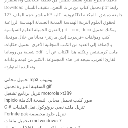
أدعمنا بالتبرع بمبلغ بسيط لنتمكن من تغطية التكاليف والاستمرار
Download تحميل كتاب من تراث اللحن.. تثقيف اللسان.pdf رابط
مباشر حجم الملف: 127 KB جامعة دمشق - المكتبة الالكترونية - كلية
الحقوق العلوم التربية الهندسة المدنية الصيدلة الهندسة الزراعية
الفنون الجميلة العلوم السياسية, pdf , doc, docx يمكنك تحميل
كتب ومؤلفات «فريدريك إتش مارتنز» مجانا من خلال موقعنا،
بالإضافة إلى العديد من الكتب المجانية الأخرى‏. تحميل حكايات
شعبية من رومانيا pdf | مايت كرمينيتس ويتكلم هذا الكتاب عن أن
القارئ العربي،سيجد في هذه المجموعة، الكثير من قيمه وعاداته
وتقاليده المتوارثة،
تحميل مجاني mp3 يوتيوب
السفينة الدوارة تحميل gif
تنزيل برنامج تشغيل motorola xt389
Inpixio صور كليب تحميل مجاني النسخة الكاملة
C # تنزيل ملف نصي بروتوكول نقل الملفات
Fortnite pak تنزيل جلود مخصصة
تحميل ملفات cmd windows 7
كود جوستس اكس بوكس ​​360 ايزو تحميل