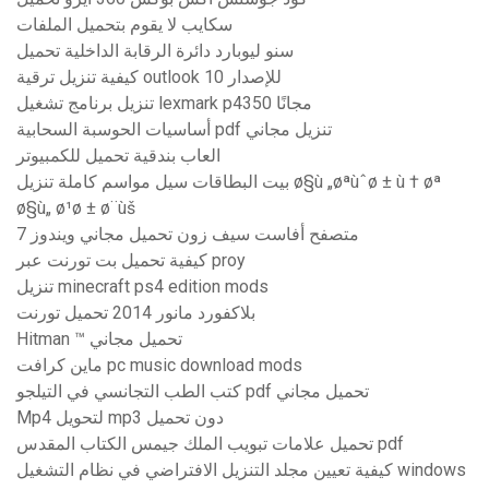
سكايب لا يقوم بتحميل الملفات
سنو ليوبارد دائرة الرقابة الداخلية تحميل
كيفية تنزيل ترقية outlook للإصدار 10
تنزيل برنامج تشغيل lexmark p4350 مجانًا
أساسيات الحوسبة السحابية pdf تنزيل مجاني
العاب بندقية تحميل للكمبيوتر
بيت البطاقات سيل مواسم كاملة تنزيل ø§ù „øªùˆø ± ù † øª
ø§ù„ ø¹ø ± ø¨ùš
متصفح أفاست سيف زون تحميل مجاني ويندوز 7
كيفية تحميل بت تورنت عبر proy
تنزيل minecraft ps4 edition mods
بلاكفورد مانور 2014 تحميل تورنت
Hitman ™ تحميل مجاني
ماين كرافت pc music download mods
كتب الطب التجانسي في التيلجو pdf تحميل مجاني
Mp4 لتحويل mp3 دون تحميل
تحميل علامات تبويب الملك جيمس الكتاب المقدس pdf
كيفية تعيين مجلد التنزيل الافتراضي في نظام التشغيل windows