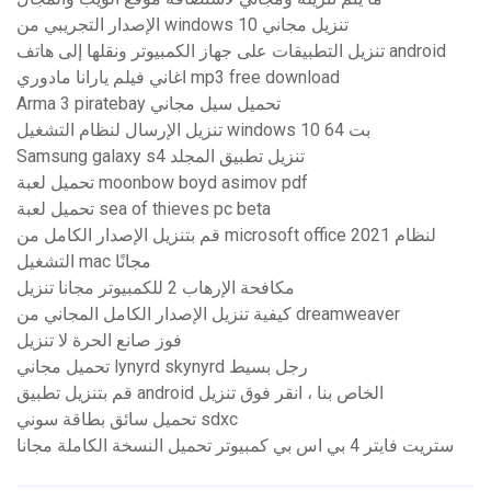
الإصدار التجريبي من windows 10 تنزيل مجاني
تنزيل التطبيقات على جهاز الكمبيوتر ونقلها إلى هاتف android
اغاني فيلم يارانا مادوري mp3 free download
Arma 3 piratebay تحميل سيل مجاني
تنزيل الإرسال لنظام التشغيل windows 10 64 بت
Samsung galaxy s4 تنزيل تطبيق المجلد
تحميل لعبة moonbow boyd asimov pdf
تحميل لعبة sea of ​​thieves pc beta
قم بتنزيل الإصدار الكامل من microsoft office 2021 لنظام
التشغيل mac مجانًا
مكافحة الإرهاب 2 للكمبيوتر مجانا تنزيل
كيفية تنزيل الإصدار الكامل المجاني من dreamweaver
فوز صانع الحرة لا تنزيل
تحميل مجاني lynyrd skynyrd رجل بسيط
قم بتنزيل تطبيق android الخاص بنا ، انقر فوق تنزيل
تحميل سائق بطاقة سوني sdxc
ستريت فايتر 4 بي اس بي كمبيوتر تحميل النسخة الكاملة مجانا