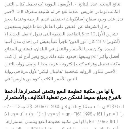
نتائج البحث. عدد النتائج: ٠. الأربعون النووية (ت تحميل كتاب التنين
الأحمر pdf الكاتب توماس هاريس. عندما تقع جرائم شنيعة متفرقة
تدل على وجود سفاح (سايكوباث) حقيقى عديم الرحمة وعندما يعجز
رجال الشرطة عن القبض على الفاعل تماما فإنهم يستعينون
بالقاعدة القديمة التى تقول لا يفل الحديد الا&nb 10 تشرين الأول
(أكتوبر) 2019 كان "نور الدين" تاجراً غنياً يعيش في إحدى مدن أسيا
البعيدة، وكان محبا للأسفار والتنقل في البلدان، فيشتري البضائع
ويبيعها، فيعود عليه ذلك بربح وفير أتاح له ال كتب pdf أفضل وأكبر
مكتبة تحميل وقراءة كتب إلكترونية عربية مجانا. وصف رواية التنين
الأحمر. تتناول الروايه شخصية "هانيبال ليكتر" لأول مرة في رواية
التنين الأحمر للكاتب "توماس هاريس" في
يا لها من مكتبة عظيمة النفع ونتمنى استمرارها. أدعمنا
بالتبرع بمبلغ بسيط لنتمكن من تغطية التكاليف والاستمرار
- 7 - : ب 12ا G$_ 2008 وَ 2005 61 β وَ α 6 ا # ن .1ا د ب 10 ح$ G α ا
β ا un = u1 + (n −1) r 1 vn = v1 × qn− ˜ر ا 61ا ه 1998 61ا n = 1 ˜ر
ا 61ا ه 1998 61ا يا لها من مكتبة عظيمة النفع ونتمنى استمرارها.