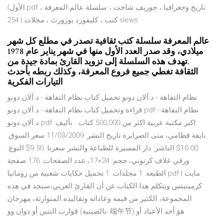
الأول) pdf تاريخ وجغرافيا ، جوزيف شاخت ، سلسلة عالم المعرفة ،
كتب ، كليفورد بوزورث ، مجلات | 254 views
عالم المعرفة سلسلة كتب ثقافية تصدر في مطلع كل شهر
ميلادي، وقد صدر العدد الأول منها في شهر يناير عام 1978
.تهدف هذه السلسلة إلى تزويد القارئ بمادة جيدة من
الثقافة تغطي جميع فروع المعرفة، وكذلك ربطه بأحدث
التيارات الفكرية
نظام التفاهة - د.آلان دونو تحميل كتاب نظام التفاهة - د.آلان دونو
قراءة وتحميل كتاب نظام التفاهة - د.آلان دونو.pdf نظام التفاهة -
د.آلان دونو.pdf اكبر مكتبة عربية اكثر من 500,000 كتاب . تأليف:
نايفة قطامي، منى الصرايرة تاريخ النشر: 11/03/2009 سعر السوق:
10.00$ الناشر: دار المسيرة للطباعة والنشر سعرنا: 9.50$ النوع:
ورقي غلاف كرتوني، حجم: 24×17، عدد الصفحات: 176 صفحة
الطبعة: 1 مجلدات: 1 تحميل حكايات شعبية من رومانيا pdf | مايت
كرمينيتس ويتكلم هذا الكتاب عن أن القارئ العربي،سيجد في هذه
المجموعة، الكثير من قيمه وعاداته وتقاليده المتوارثة، مهرجان
قوارب التنين أو دوان وو (بالصينية: 端午节) هوَ أحد الأعياد أو