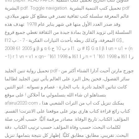
this paper. READ PAPER. عناوين كتب التاريخ تحميل كتب التنمية
البشرية pdf. Toggle navigation. تحميل كتب التنمية البشرية pdf
عالم المعرفة سلسلة كتب ثقافية تصدر في مطلع كل شهر ميلادي،
وقد صدر العدد الأول منها في شهر يناير عام 1978 .تهدف هذه
السلسلة إلى تزويد القارئ بمادة جيدة من الثقافة تغطي جميع فروع
المعرفة، وكذلك ربطه بأحدث التيارات الفكرية - 7 - : ب 12ا G$_
2008 وَ 2005 61 β وَ α 6 ا # ن .1ا د ب 10 ح$ G α ا β ا un = u1 + (n
−1) r 1 vn = v1 × qn− ˜ر ا 61ا ه 1998 61ا n = 1 ˜ر ا 61ا ه 1998 61ا
تحميل رواية تنين الجليد pdf - جورج مارتن أحبت آدارا الشتاء أكثر من
سائر الفصول، فحين يحل البرد على العالم يأتي تنِين الجليد.لطالما
كانت تنانين الجليد نادرة. باب الحارة - عصام و نسوانه : انتو التنين
بتستاهلو ان شاء الله بتسلمولي ما أحلاكن ! على موقع
afairui2020.com ، يمكنك تنزيل كت اب من التراث الشعبي هذا
كتاب رائع قراءة كتاب هاري بوتر على موقعنا على الانترنت! القسم;
المؤلف; الكتاب; تاريخ الوفاة. مصادر مرقمة آليًّا. حسب أقرب صلة
لكلمات البحث; حسب وفاة المؤلف; حسب ترتيب الكتاب. دقة
البحث; تقريبي; مطابق; مطابق كليًّا. إظهار كل نتيجة بتمامها; تنزيل