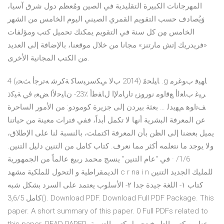
المهرجانات الكبيرة التقليدية في الصين ومُعظم دول شرق آسيا،
وَيُصادف حسب التقويم القمري الصيني اليوم الخامس من الشهر
الخامس مِن كل سنة في التقويم يمكنك تحميل كتب ومؤلفات
«فريدريك إتش مارتنز» مجانا من خلال موقعنا، بالإضافة إلى العديد
من الكتب المجانية الأخرى‏.
4 ﺎﻴﻠﺤﻣً (2014 بﻻ ﻲﻜﺳﺮﺒﺳﺎﻛ ﺔﻛﺮﺷ ﻪﺗﺮﺟأ ﺚﺤﺑ) .g ﺎﻬﻴﻓ بﻮﻏﺮﻣ
ﺮﻴﻏ بﺎﻌﻟأ ﻊﻗاﻮﻣ نوروﺰﻳ تارﺎﻣﻹا لﺎﻔﻃأ ٪23- نﺎﻴﺣﻷا ﺾﻌﺑ ﰲ ﺔﻴﻛذ
ﻒﺗاﻮﻫ ﻢﻬﻳﺪﻟ … بعثة بيردن إلى جزيرة كومودو: من الأمور الساحرة
عن المعرفة البشرية أنها لا تكمل أبداً، ففي فترات معينة من حياتنا
يميل بعضنا إلى الظن بأن المعرفة اكتملت، بالنسبة لنا على الإطلاق،
ولا يوجد ما نتعلمه أكثر مما نعرف. كتاب كامل من التنين دليل التنين.
1/6/ · في "عام التنين" ينسج محمد ربيع عالماً من الجمهورية
الديمقراطية و التحول للملكية مشهد c r na i n للمليك الجديد التنين
كتاب ١- اللغة جيدة جدا ٢- الأسلوب يعتمد على السرد بشكل شبه
كامل 3,6/5(). Download PDF. Download Full PDF Package. This
paper. A short summary of this paper. 0 Full PDFs related to