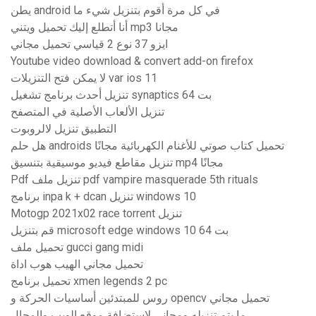
يطن android في كل مرة أقوم بتنزيل شيء ما
أنا أتطلع إليك تحميل ويتني mp3 مجانا
ايزو 37 نوع 2 قياسي تحميل مجاني
Youtube video download & convert add-on firefox
لا يمكن فتح التنزيلات var ios 11
تنزيل أحدث برنامج تشغيل synaptics 64 بت
تنزيل الألعاب الأصلية في المتصفح
التطبيق تنزيل لالروبوت
هل حلم androids تحميل كتاب صوتي للأغنام الكهربائية مجانًا
تنزيل مقاطع فيديو موسيقية بتنسيق mp4 مجانًا
Pdf تنزيل ملف pdf vampire masquerade 5th rituals
برنامج inpa k + dcan تنزيل windows 10
Motogp 2021x02 race torrent تنزيل
قم بتنزيل microsoft edge windows 10 64 بت
تحميل ملف gucci gang midi
تحميل مجاني الهيب هوب اداة
تحميل برنامج xmen legends 2 pc
روس للمبتدئين أساسيات الحركة و opencv تحميل مجاني
ما يتم تنزيله ومجاني لاستضافة موقع الويب والمجال