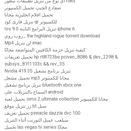
أي نوع من تنزيل تطبيقات مطور roku
ضفادع الجيب تحميل الكمبيوتر
تحميل افلام انجليزية مجانا
تنزيل قارئ كود qr للكمبيوتر
Ios 9.0 تنزيل البرامج الثابتة iphone 6
روب روي_ the highland rogue torrent download
Mp4 لن تنزيل imac
كيفية تنزيل حزمة الكافيين المتواضعة مجانًا
تحميل تعريفات hp rtl8723be pciven_8086 & dev_2298 &
subsys_81f1103c && rev_35
Nvidia 419.35 تنزيل برنامج تشغيل
تحميل مشغل mp3 مجانا للكمبيوتر
تنزيل برنامج تشغيل bluetooth xbox one
السماح بالتنزيلات على android
تحميل لعبة sims 2 ultimate collection مجانا للكمبيوتر
زر تنزيل موقع bt سيل
تحميل تعريف pinnacle dazzle dvc 100
سيلعب عميل التورنت أثناء التنزيل
تحميل las vegas tv series مجانًا