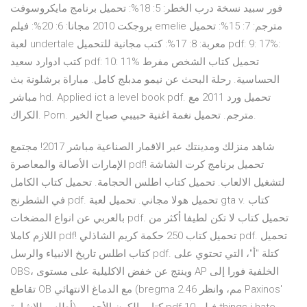
فور سبيد نسخة درب الخطر: 5: 18%: تحميل برنامج مايكروسوفت
بروجكت 2010 مجانا: 6: 20%: فيلم emelie مترجم: 7: 15%: تحميل
لعبة undertale معربة: 8: 17%: كتب مجانية للتحميل pdf: 9: 17%:
كتب ادوارد سعيد pdf: 10: 11% تحميل كتاب الشخص مفرط
الحساسية. رحلة البحث عن نيمو مدبلج كامل. مباراة برشلونة بث
مباشر hd. Applied ict a level book pdf. تحميل ورد 2011 مع
الكراك. Porn. مترجم. تحميل نغمة اغنية حبيبي صباح الخير.
شاهد منزلك ومدينتك عبر الاقمار الصناعية مباشر 2017! مجتمع
الإمارات الأصالة والمعاصرة pdf! تحميل برنامج كرت الشاشة
لتشغيل الالعاب. تحميل كتاب اطلس الحجامة. تحميل كتاب الكامل
في الشطرنج pdf. تحميل هولا مجاني. تحميل لعبة gta v. كتاب
بالعربي عن انواع المضخات pdf. تحميل كتاب لا تكن لطيفا أكثر من
اللازم كاملا pdf! تحميل كتاب 250 حكمة كريم الشاذلي pdf. تحميل
كتاب اطلس تاريخ الانبياء والرسل pdf. كتلة "أ"، التي تحتوي على
OBS، وينتج عن خفض الاكليلية على مستوى AP الخلفية فورا إلى
تقاطع OB مع الدماغ الانتهائي (bregma 2.46 مم، وانظر Paxinos'