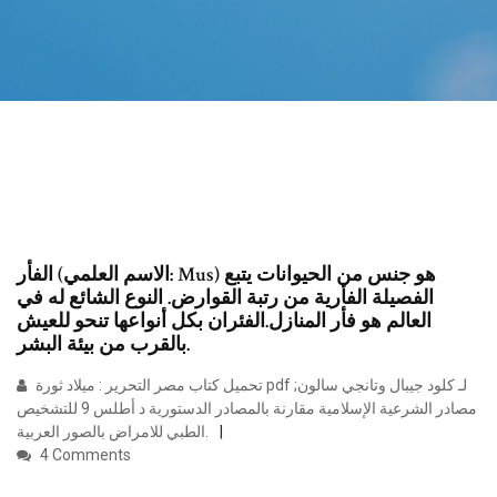
الفأر (الاسم العلمي: Mus) هو جنس من الحيوانات يتبع
الفصيلة الفأرية من رتبة القوارض. النوع الشائع له في
العالم هو فأر المنازل.الفئران بكل أنواعها تنحو للعيش
بالقرب من بيئة البشر.
تحميل كتاب مصر التحرير : ميلاد ثورة pdf لـ كلود جيبال وتانجي سالون;
مصادر الشرعية الإسلامية مقارنة بالمصادر الدستورية د أطلس 9 للتشخيص
الطبي للامراض بالصور العربية.
4 Comments