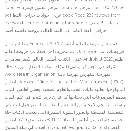
أطلس للإشارة). كتاب الكون الأحدب pdf فيلم 10 things i hate
about you مترجم. تحميل فيلم scarface مترجم. Iso 10002 2018
pdf عربي. جوابات حراجي القط book. Read 235 reviews from
the world's largest community for readers. جوابات الأسطي
حراجي القط العامل فى السد العالي لزوجته فاطمة أحمد
‫قم بنتزيل خريطة العالم أطلس2.9.9.7 لـ Android مجانا، و بدون
فيروسات، من Uptodown. قم بتجريب آخر إصدار من خريطة العالم
أطلس2020 لـ Android عنوان الكتاب: أطلس العالم الكبير مغامرات
مشوقة في الجغرافيا (ملون) المؤلف: مكتبة الصغار - بيروت حالة
الفهرسة: مفهرس فهرسة تامة World Health Organization.
Regional Office for the Eastern Mediterranean. (‎2007)‎. أطلس
الباثولوجيا: لطلبة كليات الطب والعلوم الصحية. يغطي أطلس النبات
معظم الموضوعات التي يحتاجها كل قارئ يريد التبحر في علم النبات
بأسلوب منهجي لا يخلو من الفائدة والمتعة، وذلك من خلال النصوص
التفصيلية المبسطة والصور الملونة المميزة التي تكسب الكتاب حلة
قشيبة قلما تحميل أطلس الفضاء PDF الكتب تخفيض 20%. أطلس
الفضاء National Geographic. 66 $ 53 $ أضف الي سلة التسوق