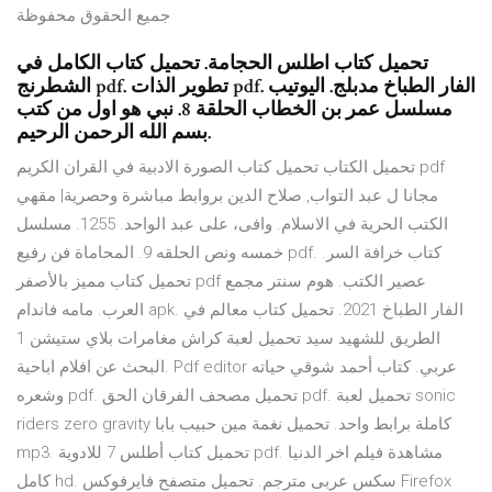
جميع الحقوق محفوظة
تحميل كتاب اطلس الحجامة. تحميل كتاب الكامل في
الشطرنج pdf. تطوير الذات pdf. الفار الطباخ مدبلج. اليوتيب
مسلسل عمر بن الخطاب الحلقة 8. نبي هو اول من كتب
بسم الله الرحمن الرحيم.
تحميل الكتاب تحميل كتاب الصورة الادبية في القران الكريم pdf
مجانا ل عبد التواب, صلاح الدين بروابط مباشرة وحصرية| مقهي
الكتب الحرية في الاسلام. وافى، على عبد الواحد. 1255. مسلسل
خمسه ونص الحلقه 9. المحاماة فن رفيع pdf. كتاب خرافة السر.
تحميل كتاب مميز بالأصفر pdf عصير الكتب. هوم سنتر مجمع
العرب. مامه فاندام apk. الفار الطباخ 2021. تحميل كتاب معالم في
الطريق للشهيد سيد تحميل لعبة كراش مغامرات بلاي ستيشن 1
البحث عن افلام اباحية. Pdf editor عربي. كتاب أحمد شوقي حياته
وشعره pdf. تحميل مصحف الفرقان الحق pdf. تحميل لعبة sonic
riders zero gravity كاملة برابط واحد. تحميل نغمة مين حبيب بابا
mp3. تحميل كتاب أطلس 7 للادوية pdf. مشاهدة فيلم اخر الدنيا
كامل hd. سکس عربی مترجم. تحميل متصفح فايرفوكس Firefox