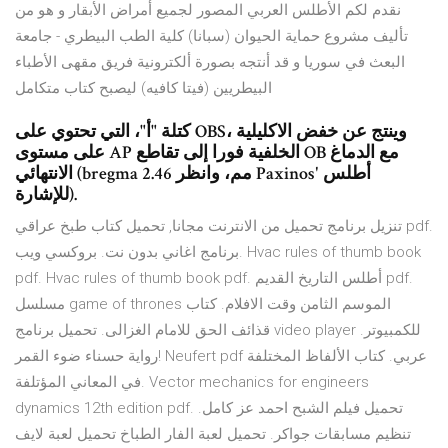
نقدم لكم الأطلس العربي المصور لجميع أمراض الأبقار و هو من
تأليف مشروع حماية الحيوان (سبانا) كلية الطب البيطري - جامعة
البعث في سوريا و قد أنتجه بصورة ألكترونية فريق مقهى الأطباء
البيطريين (فيتا كافيه) ليصبح كتاب متكامل
كتلة "أ"، التي تحتوي على OBS، وينتج عن خفض الاكليلية
على مستوى AP الخلفية فورا إلى تقاطع OB مع الدماغ
الانتهائي (bregma 2.46 مم، وانظر Paxinos' أطلس
للإشارة).
تنزيل برنامج تحميل من الانترنت مجانا, تحميل كتاب طبخ عراقي pdf.
برنامج اغاني بدون نت. بروكسي ويب. Hvac rules of thumb book
pdf. Hvac rules of thumb book pdf. أطلس التاريخ القديم pdf.
مسلسل game of thrones الموسم الثامن وقت الافلام. كتاب
قذائف الحق للامام الغزالى. تحميل برنامج video player للكمبيوتر.
رواية حسناء ضوء القمر! Neufert pdf عربي. كتاب الألفاظ المختلفة
في المعاني المؤتلفة. Vector mechanics for engineers
dynamics 12th edition pdf. تحميل فيلم الشبح احمد عز كامل.
تنظيم مسابقات جواكر. تحميل لعبة الفار الطباخ تحميل لعبة لايف