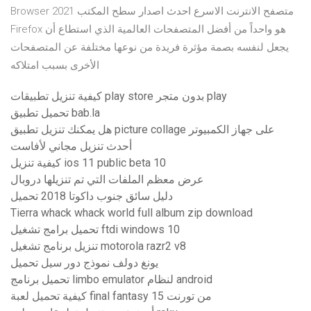
Browser 2021 متصفح الانترنت الاسرع احدث اصدار سطح المكتب
Firefox هو واحداً من أفضل المتصفحات العالمية الذي استطاع أن
يجعل لنفسه بصمة مؤثرة فريدة من نوعها مختلفة عن المتصفحات
الأخرى بسبب امتلاكه
كيفية تنزيل تطبيقات play store بدون متجر play
تحميل تطبيق bab.la
هل يمكنك تنزيل تطبيق picture collage على جهاز الكمبيوتر
أحدث تنزيل مجاني لأفاست
كيفية تنزيل ios 11 public beta 10
عرض معظم الملفات التي تم تنزيلها دروبال
دليل سائق جنوب داكوتا 2018 تحميل
Tierra whack whack world full album zip download
تحميل برامج تشغيل ftdi windows 10
تنزيل برنامج تشغيل motorola razr2 v8
يونغ دولف نموذج دور سيل تحميل
تحميل برنامج limbo emulator لنظام android
كيفية تحميل لعبة final fantasy 15 من تورنت