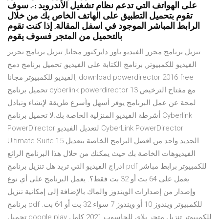
على الهواتف التي تدعم نظام تشغيل الأندرويد :-. سوف
تقوم بتحميل التطبيق على الهاتف الخاص بك من خلال
الرابط المباشر الموجود في اسفل المقالة. إذا كنت تقوم
بالتحميل من المتجر فسوف يقوم
تنزيل برنامج محرر الفيديو باور دايركتور مجانا, تنزيل برنامج تحرير
الفيديو للكمبيوتر, برنامج الكتابة على الفيديو, تحميل برنامج دمج
الفيديو للكمبيوتر مجانا, download powerdirector 2016 free
تحميل برنامج cyberlink powerdirector 13 مع مفتاح الترخيص
لمحة عن عمل البرنامج يوفر أسهل وأسرع طريقة لإنشاء وتبادل
أشرطة الفيديو المنزلية الخاصة بك.لا تحميل برنامج Cyberlink
PowerDirector لتعديل الفيديو CyberLink PowerDirector
Ultimate Suite 15 الجديد واحد من افضل البرامج الخاصة بتعديل
الفيديوهات الخاصة بك حيث يمكنك من خلال هذا البرنامج الرائع
ادراج الفيديو التي تريد هل تنزيل برنامج pdf للكمبيوتر برابط مباشر
يعمل على 64 بت أو 32 بت فقط؟. يعمل البرنامج على أي نوع
وإصدار من إصدارات الويندوز والماك بالإضافة إلى إمكانية تنزيل
برنامج pdf للكمبيوتر ويندوز 10 أو ويندوز 7 سواء 32 بت أو 64 بت.
تحميل google play للكمبيوتر تنزيل متجر بلاي للحاسوب 2021 كامل