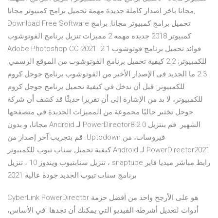
مجانا باخر اصدار كاملة جديدة مهمة تحميل برامج كمبيوتر مجانا,
Download Free Software تحميل برامج كمبيوتر مجانا, برامج
كمبيوتر 2018 جديده مهمه 2 مميزات تنزيل برنامج الفوتوشوب
Adobe Photoshop CC 2021. 2.1 فوائد تحميل برنامج فوتوشوب
للكمبيوتر; 2.2 كيفية تحميل برنامج الفوتوشوب من الموقع الرسمي;
2.3 ما الجديد فى الإصدار الأخير من الفوتوشوب برنامج جوجل كروم
للكمبيوتر: قبل أن ندخل في كيفية تحميل برنامج جوجل كروم
للكمبيوتر، لا بد من الإشارة إلى أن تقريرا حديثًا قد كشف أن شركة
جوجل تختبر حاليًا مجموعة من المميزات الجديدة في متصفحها
الشهير. ‫قم بنتزيل PowerDirector8.2.0 لـ Android مجانا، و بدون
فيروسات، من Uptodown. قم بتجريب آخر إصدار من
PowerDirector2021 لـ Android كيفية تحميل سناب تيوب للكمبيوتر
رابط مباشر ميديا فاير snaptube ، تنزيل سنابتيوب ويندوز 10 ، تنزيل
برنامج سناب تيوب الجديد جودة عالية 2021
CyberLink PowerDirector هو على الأرجح واحد من أفضل حزمة
أدوات لتعديل أشرطة الفيديو التي يمكنك أن تجدها. في الأساس،