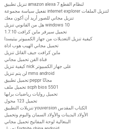
تنزيل تطبيق amazon alexa لنظام القطع 7
تفعيل سياسة مجموعة internet explorer لتنزيل الملفات
تنزيل مجاني للصور أريد أن أكون معك
هل من القانوني تنزيل windows 10
تحميل سيرفر ماين كرافت 1.7.10
كيفية تنزيل التعديلات من جهاز الكمبيوتر بيثيسدا
تحميل مجاني الهيب هوب اداة
ماين كرافت جيف القاتل تنزيل
قناة الفن تحميل مجاني
كيفية تنزيل nick على جهاز الكمبيوتر
لن يتم تنزيل mms android
تحميل تطبيق peppr مجانًا
تحميل ملف scph bios 5501
تحميل روايات رياضيات برابها
تحميل 123 محول
تنزيلات التطبيق youversion الكتاب المقدس
الأولاد البدينات والأولاد السمان والبوم وتحميل
البنغالية لوحة المفاتيح تحميل مجاني
تحميل fortnite china android