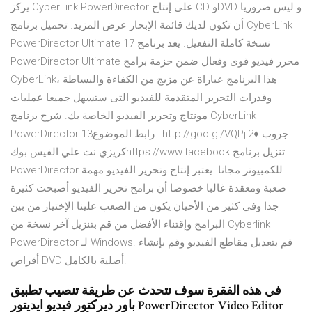
يركز CyberLink PowerDirector على إنتاج CD وDVD و ليس ضروريا
أن تكون لديك قائمة الإبحار عرض المزيد. تحميل برنامج CyberLink
PowerDirector Ultimate 17 نسخة كاملة التفعيل. يعد برنامج
PowerDirector Ultimate محرر فيديو قوى وفعال ضمن حزمة برامج
CyberLink، هذا البرنامج عباراة عن مزيج من الكفاءة والبساطة
وقدرات التحرير المتقدمة للفيديو التى ستسهل جميعا عمليات
مونتاج وتحرير الفيديو الخاصة بك. شرح برنامج CyberLink
PowerDirector 13رابط الموضوع : http://goo.gl/VQPjl2♦ جروب
كريزي نت علي الفيس بوكhttps://www.facebook تنزيل برنامج
PowerDirector للكمبيوتر مجانا. يعتبر إنتاج وتحرير الفيديو مهمة
صعبة ومعقدة غالبا خصوصا أن برامج تحرير الفيديو أصبحت كثيرة
جدا وفي كثير من الأحيان يكون من الصعب علينا الإختيار من بين
البرامج وإقتناء الأفضل من قم بتنزيل آخر نسخة من Cyberlink
PowerDirector لـ Windows. قم بتعديل مقاطع الفيديو وقم بإنشاء
أقراص DVD أصلية بالكامل.
في هذه الفقرة سوف نتحدث عن طريقة تنصيب تطبيق
باور ديركتور فيديو ايديتور PowerDirector Video Editor