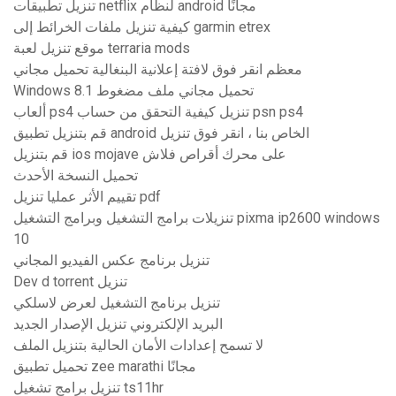
تنزيل تطبيقات netflix لنظام android مجانًا
كيفية تنزيل ملفات الخرائط إلى garmin etrex
موقع تنزيل لعبة terraria mods
معظم انقر فوق لافتة إعلانية البنغالية تحميل مجاني
Windows 8.1 تحميل مجاني ملف مضغوط
ألعاب ps4 تنزيل كيفية التحقق من حساب psn ps4
قم بتنزيل تطبيق android الخاص بنا ، انقر فوق تنزيل
قم بتنزيل ios mojave على محرك أقراص فلاش
تحميل النسخة الأحدث
تقييم الأثر عمليا تنزيل pdf
تنزيلات برامج التشغيل وبرامج التشغيل pixma ip2600 windows
10
تنزيل برنامج عكس الفيديو المجاني
Dev d torrent تنزيل
تنزيل برنامج التشغيل لعرض لاسلكي
البريد الإلكتروني تنزيل الإصدار الجديد
لا تسمح إعدادات الأمان الحالية بتنزيل الملف
تحميل تطبيق zee marathi مجانًا
تنزيل برامج تشغيل ts11hr