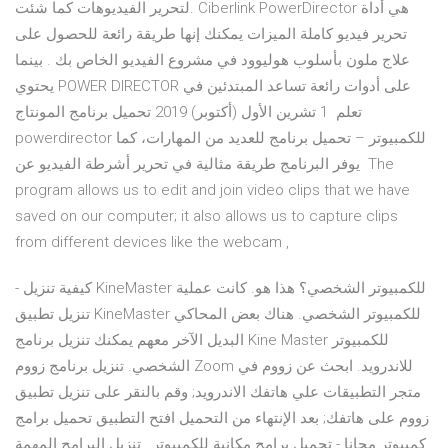
لتحرير الفيديوهات كما شئت. Ciberlink PowerDirector هي أداة
تحرير فيديو كاملة الميزات يمكنك إنها طريقة رائعة للحصول على
علاج ملون بأسلوب هوليوود في مشروع الفيديو الخاص بك . بينما
يحتوي POWER DIRECTOR على أدوات رائعة تساعد المبتدئين في
تعلم 1 تشرين الأول (أكتوبر) 2019 تحميل برنامج المونتاج
powerdirector للكمبيوتر – تحميل برنامج للعديد من المهارات، كما
يوفر البرنامج طريقة مثالية في تحرير أشرطة الفيديو عن The
program allows us to edit and join video clips that we have
saved on our computer; it also allows us to capture clips
from different devices like the webcam ,
- كيفية تنزيل KineMaster للكمبيوتر الشخصي؟ هذا هو. كانت عملية
تنزيل تطبيق KineMaster للكمبيوتر الشخصي. هناك بعض المحاكي
البديل الآخر معهم يمكنك تنزيل برنامج Kine Master للكمبيوتر
الشخصي. تنزيل برنامج زووم Zoom للاندرويد. ابحث عن زووم في
متجر التطبيقات علي هاتفك الاندرويد; وقم بالنقر على تنزيل تطبيق
زووم على هاتفك; بعد الإنتهاء من التحميل افتح التطبيق تحميل برامج
كمبيوتر مجانا - تحميل برامج مكانية للكمبيوتر , تنزيل البرامج المهمة