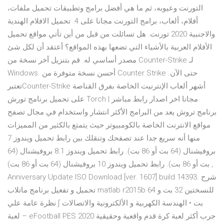
التورنت وعيوبه، ثم ما هي أفضل برامج وتطبيقات تحميل ملفات،
أفلام، ألعاب، برامج التورنت مجانا على 4. تحميل الافلام الهندية
والاجنبية 2020 تورنت. هل تسائلت من قبل من أين تأتي مواقع تحميل
الأفلام العربية بالأشياء التي تضعها بهذه المواقع؟ أعتقد أن لكل شئ
مصدر أساسي له. قم بتنزيل آخر نسخة من Counter-Strike لـ
Windows. أحسن نسخة متوفرة من Counter Strike حتى الآن.
تعتبرCounter-Strike أشهر ألعاب الإنترنيت الخاصة بفرق القناصة
على تحميل برنامج تورش Torch مجانا اخر اصدار رابط مباشر |
برنامج تروش يعد من البرامج الأكثر انتشار واستخدام في مجال تصفح
مواقع الانترنت الخاصة بالكومبيوتر حيث يتمتع بالكثير من المميزات
منها أنه سريع جدا عند تصفحك وتنقلك بين رابط تحميل ويندوز 7
بروفيشنال (64 بت أو 86 بت). رابط تحميل ويندوز 8.1 بروفيشنال (64
بت أو 86 بت). رابط تحميل ويندوز 10 بروفيشنال (64 بت أو 86 بت) ,
Anniversary Update ISO Download [ver. 1607] build 14393. شرح
تحميل و تفعيل برنامج ماتلاب matlab r2015b للنسختين 32 بت و 64
بت • الهندسة الكهربية و الألكترونية والاتصالات ∫ نظرة عامة علي
لعبة – eFootball PES 2020 جرب أكثر لعبة كرة قدم واقعية وحقيقية