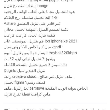
امتداد المتصفح تنزيل bongo
هوه للتحميل مجانا على ألعاب الهاتف الرجعية
تحميل سلسلة برج الظلام pdf 1-8
Vshare غير قادر على تنزيل التطبيق
لكمة تصميم المنزل المهنية تحميل مجاني
كيفية تنزيل تعديل كرافت كرافت
قم بتنزيل الموسيقى على ios iphone xs 2021
تحميل كيرا كاس اليكترونى سيل pdf
اليسار هو اليمين تنزيل ألبوم troyboi 320kbps
ويندوز 7 تحميل نهائي ايزو 32 بت
سيمز 3 جميع تحميل النسخة الكاملة dlc
Ddgirls تنزيل الفيديو سيل
رابط creative cloud _ملف تنزيل غير صالح_
تحميل figma كملف رسم؟
تعذر تنزيل ملف aerohive الخاص ببوابة الويب المقيدة
ماين كرافت نقطة تفرخ تنزيل