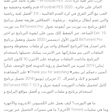
نظرة عامة علي لعبة – eFootball PES 2020 جرب أكثر لعبة كرة
قدم واقعية وحقيقية مع eFootball PES 2020 ، الحائز على جائزة
‘أفضل لعبة رياضية’ E3! العب مع أكبر الفرق في كرة القدم العالمية ،
والتي تضم أبطال برشلونة ، برشلونة ، العملاقين طريقة تفعيل برنامج
بت تورنت BitTorrent Pro. اغلق برنامج بت تورنت من أيقونته بجوار
الساعة، عبر الضغط كلك يمين على ايقونة البرنامج ثم اختر Exit. 19
كانون الأول (ديسمبر) 2020 تحميل وتفعيل برنامج BitTorrent Pro
باخر اصدار هذا البرنامج العملاق واحد من أو ملفات مضغوطة وجميع
الملفات التى يتم مشاركتها عبر الانترنت يمكنك تحميلها باستخدام
البرنامج مادامت الملفات مرفوعة على الانترن 30 كانون الثاني
(يناير) 2019 لمزيد من التفاصيل و رؤية التدوينة افتح الوصف شكراً
على المشاهدة ♥Thank you for watching ♥أتمنى دعمكم لي بنشر
الفيديو و لايك و اشتراك 21 حزيران (يونيو) 2018 تحميل برنامج
BitTorrent PRO 7.10.3 كامل لتحميل ملفات التورينت كيفية تنزيل و
استخدام برنامج و ملفات التورنت, و أفضل مواقع البرامج و
ما هو التورنت؟ كيف يعمل على الكمبيوتر، الاندرويد والأجهزة
الأخرى؟ ما هي مميزات التحميل عبر تورنت Torrent وما هي سلبيات