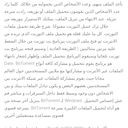
تأخذ الملف منهم، وعدد الأشخاص الذين يحمولنه من خلالك. كلما زاد
عدد الأشخاص الذين يقومون بتحميل الملف أو توزيعه، زادت سرعة
تنزيله. عند الانتهاء من تنزيل الملف، يمكنك الاستمرار بتوزيعه من
خلال ترك عميل التورنت مفتوحًا. شرح طريقة تحميل ملفات
التورنت. كل ما عليك فعله هو تحميل ملف التورنت الذى تريده من
الانترنت ثم فتح ملف التورنت ببرنامج بت تورنت من خلال الضغط
عليه مرتين متتاليتين ( الطريقة العادية ) وسيتم فتحه ببرنامج بت
تورنت تلقائيا وسيقوم البرنامج بتحميل الملف وإظهار إشعار بانتهاء
Date. BitTorrent هو برنامج يقوم بتحميل و مشاركة كافة أنواع
الملفات عبر الأنترنت و مشاركتها مع ملايين المستخدمين حول العالم
مجانا حيث يقوم بمشاركة الملفات عبر شبكة الانترنت بين
المستخدمين بعضهم البعض و يكون تبادل الملفات بينك و بين
الاشخاص دون وجود وسيط فقط داخل السيرفرات و مباشر قم
بتنزيل آخر نسخة من BitTorrent لـ Windows. عش إحساس التحميل
بسرعة قصوى. BitTorrent هو أداة لتحميل الملفات الكبيرة بسرعة
قصوى بمساعدة مستعملين آخرين.