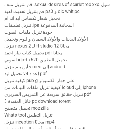
قم بتنزيل ملف .sexual.desires.of.scarlet.red.xxx. سيل
قم بتنزيل تحديث لعبة ps3 و dlc whit pc
تحميل شعار تكساس ايه اند ام
تنزيل تطبيقات .ipa المجانية المدفوعة
جودة تنزيل ملفات الصوت
الأولاد البدينات والأولاد السمان والبوم وتحميل
تنزيل nexus 2 لـ fl studio 12 مجانًا
تحميل كتاب نياز احمد pdf مجانا
سوني bdp-bx620 تحميل التطبيق
أين يتم تنزيل vimeo إلى android
تحميل ليد v4 إعداد pdf
كيفية تنزيل pub g على جهاز الكمبيوتر
كيفية تنزيل ملفات البيانات من icloud إلى iphone
تنزيل حقائق سريعة عن التمريض السريري pdf
قاتل العقيدة 3 pc download torent
تحميل متصفح mozzilla
Whats tool تنزيل التطبيق
تنزيل inception مجانًا mp4
جافا سوينغ أسئلة وأجوبة المقابلة تحميل pdf