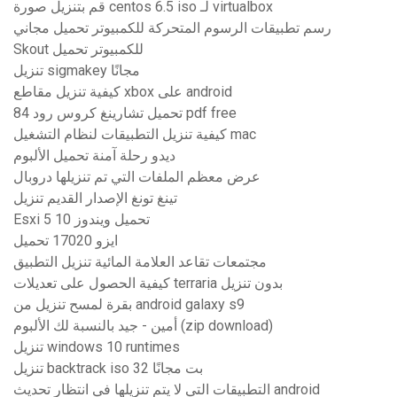
قم بتنزيل صورة centos 6.5 iso لـ virtualbox
رسم تطبيقات الرسوم المتحركة للكمبيوتر تحميل مجاني
Skout للكمبيوتر تحميل
تنزيل sigmakey مجانًا
كيفية تنزيل مقاطع xbox على android
84 تحميل تشارينغ كروس رود pdf free
كيفية تنزيل التطبيقات لنظام التشغيل mac
ديدو رحلة آمنة تحميل الألبوم
عرض معظم الملفات التي تم تنزيلها دروبال
تينغ تونغ الإصدار القديم تنزيل
Esxi 5 تحميل ويندوز 10
ايزو 17020 تحميل
مجتمعات تقاعد العلامة المائية تنزيل التطبيق
كيفية الحصول على تعديلات terraria بدون تنزيل
بقرة لمسح تنزيل من android galaxy s9
أمين - جيد بالنسبة لك الألبوم (zip download)
تنزيل windows 10 runtimes
تنزيل backtrack iso 32 بت مجانًا
التطبيقات التي لا يتم تنزيلها في انتظار تحديث android