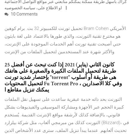
كراك بأسهل طريقة ممكنة يمكنكم متابعتي عبر مواقع التواصل الاجتماعية
او الاطلاع على، سياسة الخصوصيه
10 Comments
تحميل تورنت للكمبيوتر 32 بت. برام كوهين Bram Cohen الأمريكي
هو مخترع تقنية التورنت، والذي طورها بالاعتماد على لغة بايثون
حتي أصبحت تقنية تورنت أهم الخدمات الموجودة على الإنترنت،
والأكثر شهرة عند المستخدمين لتحميل الملفات من الإنترنت.
25 كانون الثاني (يناير) 2021 إذا كنت تبحث عن أفضل
طريقة لتحميل الملفات الكبيرة والصغيرة علي هاتفك
بإختصار شديد تورنت "torrent" هى طريقة أو أسلوب
لتحميل المحتويات Fu Torrent Pro ، وفي كلا الاصدارين
يمكنك تنزيل مقاطع ا
التورنت بحد ذاته خدمة عبقرية ساعدت على تسهيل نقل الملفات
كبيرة الحجم عبر الأجهزة ومشاركة الموسيقى والفيديوهات بشكل
قانوني، بالإضافة كذلك لأرشفة مواقع الإنترنت القديمة. يُستخدم
التورنت كذلك من مبرمجي ألعاب، مثل شركة بيلزارد (Blizzard)، في
تحديث ألعابهم. عندما يبدأ تنزيل الملف، سترى عدد الأشخاص الذين