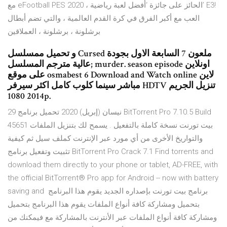
مع eFootball PES 2020 ، الحائز على جائزة ‘أفضل لعبة رياضية’ E3!
العب مع أكبر الفرق في كرة القدم العالمية ، والتي تضم أبطال
برشلونة ، برشلونة ، العملاقين
و تحميل ممسلسل Cursed ملعون 7 السابعة الاول بجودة
عالية مترجم المسلسل; murder. season episode اونلاين
على موقع osmabest 6 Download and Watch online لاين
مباشر سينما كلوب كامل اكثر سيرفر HDTV تنزيل الجريم
2014 1080p.
29 نيسان (إبريل) 2020 تحميل برنامج BitTorrent Pro 7.10.5 Build
45651 بيت تورنت نسخة كاملة بالتفعيل . يسمح لك بتنزيل الملفات
والتواريخ الأخرى من أي مورد عبر الإنترنت كملف سيل ثم كيفية
تثبيت وتفعيل برنامج BitTorrent Pro Crack 7.1 Find torrents and
download them directly to your phone or tablet, AD-FREE, with
the official BitTorrent® Pro app for Android -- now with battery
saving and برنامج بيت تورنت بإصداره الجديد يقوم هذا البرنامج
بتحميل ومشاركة كافة أنواع الملفات يقوم هذا البرنامج بتحميل
ومشاركة كافة أنواع الملفات عبر الأنترنت بالمشاركة مع فيمكنك من