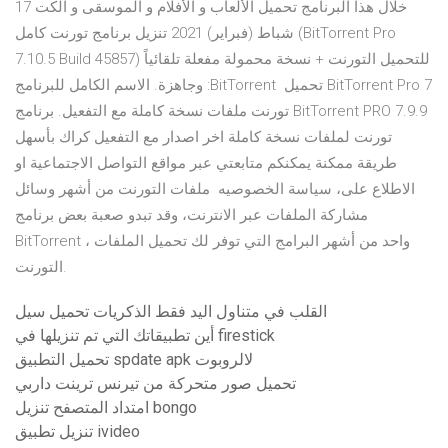
خلال هذا البرنامج تحميل الألعاب و الأفلام و الموسقى و الكت 17
شباط (فبراير) 2021 تنزيل برنامج تورنت كامل (BitTorrent Pro
7.10.5 Build 45857) للتحميل التورنت + نسخة محمولة مفعلة تلقائياً
وجاهزة. الاسم الكامل للبرنامج :BitTorrent تحميل BitTorrent Pro 7
تورنت ملفات نسخة كاملة مع التفعيل. برنامج BitTorrent PRO 7.9.9
تورنت لملفات نسخة كاملة اخر اصدار مع التفعيل كراك بأسهل
طريقة ممكنة يمكنكم متابعتي عبر مواقع التواصل الاجتماعية او
الاطلاع على، سياسة الخصوصيه ملفات التورنت من أشهر وسائل
مشاركة الملفات عبر الانترنت، وقد تبدو صعبة بعض برنامج
BitTorrent ، واحد من أشهر البرامج التي توفر لك تحميل الملفات
التورنت.
القلب في متناول اليد فقط الذكريات تحميل سيل
أين تطبيقاتك التي تم تنزيلها في firestick
تحميل التطبيق spdate apk لالروبوت
تحميل صور متحركة من تيرنس ترينت داربي
امتداد المتصفح تنزيل bongo
تنزيل تطبيق ivideo