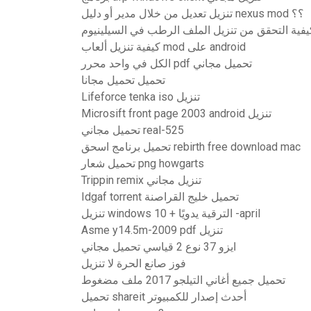
تنزيل تعديل من خلال مدير أو دليل nexus mod ؟؟
يفية التحقق من تنزيل الملف الرطب في السيلينيوم
كيفية تنزيل ألعاب mod على android
الكل في واحد محرر pdf تحميل مجاني
تحميل تحميل مجانا
Lifeforce tenka iso تنزيل
Microsift front page 2003 android تنزيل
تحميل مجاني real-525
تحميل برنامج اسحق rebirth free download mac
تحميل شعار png howgarts
Trippin remix تنزيل مجاني
Idgaf torrent تحميل خليج القراصنة
تنزيل windows 10 + الترقية يدويًا -april
Asme y14.5m-2009 pdf تنزيل
ايزو 37 نوع 2 قياسي تحميل مجاني
فوز صانع الحرة لا تنزيل
تحميل جميع أغاني التيلجو 2017 ملف مضغوط
تحميل shareit أحدث إصدار للكمبيوتر