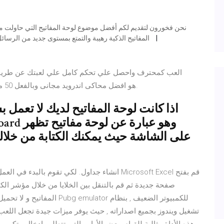
المفاتيح الذكية رهيبة والتمتع بمستوى جديد من الرسائل النصية مع تصاميم مذهلة وجميلة مصنوعة فقط لأجلك. هل
MEmuهو افضل محاكى اندرويد مجانى وبالفعل 50 مليون شخص يستمتعون حاليا بتجربه اللعب عليه.
اذا كانت لوحة المفاتيح لديك لا تعمل 
على الشاشة حيث يمكنك الكتابة من خل
انشاء جداول. لكي تقوم بالبدء في العمل في ورق
صفحة جديدة ثم قم بالتنقل بين الخلايا من خلال مؤشر الكتا
المفاتيح و لا تحميل محاكي بب
تشغيل ويندوز بجميع اصداراته , حيث يوفر ميزات جيدة تجعل اللعب 