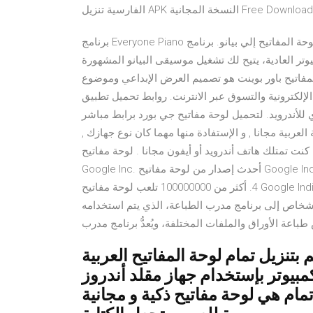
برنامج Everyone Piano لتحويل لوحة المفاتيح إلي بيانو. برنامج Everyone Piano هو عبارة عن برنامج للبيانو على لوحة
تر العادية، يتيح لك تشغيل موسيقى البيانو المشهورة
ر بوينت هو تصميم العرض الإبداعي وموضوع PowerPoint التي يمكنك استخدامها لتقديم
ية والتسوق عبر الانترنت. روابط تحميل تطبيق Gboard. تنزيل من
ويد. لتحميل لوحة مفاتيح جي بورد برابط مباشر APK (بحجم 67 ميجابايت)؛ اضغط هنا. تنزيل لوحة
 العربية مجانا , و الإستفادة منها مهما كان نوع جهازك ,
متلك هاتف أندرويد أو أيفون مجانا . لوحة مفاتيح Google Indic عبارة عن تطبيق أدوات تم تطويره بواسطة
Google Inc. أحدث إصدار من لوحة مفاتيح Google Indicator هو 3. أكثر من 235197 تقييمًا للمستخدمين في المتوسط
4. أكثر من 100000000 تلعب لوحة مفاتيح Google Indic الآن. تحميل برنامج مدرب الطباعة عربي وانجليزي هو ما
لأشخاص إلى برنامج مدرب الطباعة، الذي يتم استخدامه
طباعة الأوراق والملفات المختلفة، ويُعدُّ برنامج مدرب
بتنزيل تمام لوحة المفاتيح العربية - Tamam Arabic Keyboard على
بيوتر بإستخدام جهاز مقلد أندروز MEmu.استمتع بمتعة اللعب على
تمام هي لوحة مفاتيح ذكية و مجانية