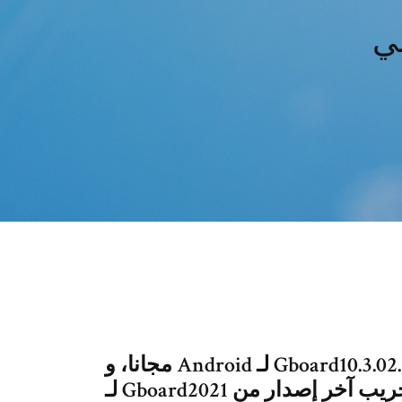
ني
‫قم بنتزيل Gboard10.3.02.356487417-beta-armeabi-v7a لـ Android مجانا، و
بدون فيروسات، من Uptodown. قم بتجريب آخر إصدار من Gboard2021 لـ