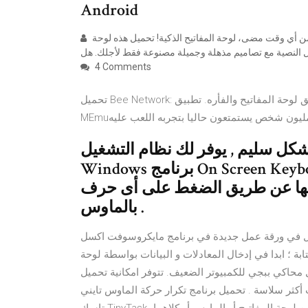
Android
نحن فخورون لتقديم لكم أفضل موضوع لوحة المفاتيح التي حاولت من أي وقت مضى، لوحة المفاتيح الذكية! تحميل هذه لوحة
4 Comments
تحميل Bee Network: العب كمحترف واحصل علي تحكم كامل علي لعبتك عن طريق لوحة المفاتيح والفأره. تطبيق
بشكل سليم , يوفر لك نظام التشغيل
Windows برنامج On Screen Keyboard وهو عبارة عن لوحة مفاتيح تظهر
الها عن طريق الضغط على أى حرف
بالماوس .
ة عمل جديدة في برنامج مايكروسوفت اكسل Microsoft Excel قم بفتح
بة ؛ ابدا في إدخال المعادلات و البيانات بواسطة لوحة
جي للكمبيوتر الضعيف. تتوفر امكانية تحميل Pubg emulator للكمبيوتر الضعيف , بنظام
أكثر سلاسة . تحميل برنامج تكرار حركة الماوس تايني