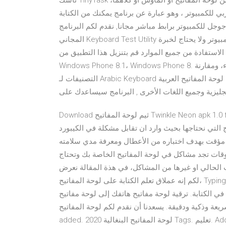
تاسك TinyTask هذه الأداة مثالية للقيام ببعض الأوامر التي تتطلب إدخال متكرر من لوحة المفاتيح أو الماوس أو كلاهما،
 للكمبيوتر ، وهو عبارة عن برنامج يمكنك من الكتابة
وجل للكمبيوتر برابط مباشر مجانا, نقدم لكم البرنامج
المجاني Keyboard Test Utility كيبورد لاجهزة الكمبيوتر ويعمل بكفاءة عالية على جميع أجهزة الكمبيوتر ولا يحتاج لخبرة
ة من جميع الموارد قم بتنزيل هذا التطبيق من Microsoft Store لـ Windows 10 Mobile،
Windows Phone 8.1، Windows Phone 8. قم بمراجعة لقطات الشاشة، وقراءة أحدث تقييمات العملاء، ومقارنة
التصنيفات لـ Arabic Keyboard لوحة المفاتيح العربية . Apr 22, 2018 . برنامج RapidTyping هو برنامج رائع ومجاني
إنجليزية وجميع اللغات الأخرى , البرنامج سيساعدك على
Download ثيم لوحة المفاتيح Twinkle Neon apk 1.0 for Android. ثبت وزين الكيبورد مع الموضوع Twinkle Neon الآن!
يوتر ويندوز 7 و 8 و 10 من اهم البرامج التي نحتاجها بحيث وارد ان تقابل مشكلة في الكيبورد
 مؤقت بهدف اختباره من الأعطال ومعرفة مدي سلامته
مبيوتر ويندوز 7 مجانا في بعض الاوقات تجد مشاكل في لوحة المفاتيح الخاصة بك وتحتاج
 الحالي او غيرها من المشاكل، في هذة المقالة نعرض
لكم إنه عملاق تعلم الكتابة على لوحة المفاتيح، Typing Master، في نسخته الأخيرة متاح، بالمجان لكل راغب في تحسين
 ترقية لوحة مفاتيح هاتفك إلى لوحة مفاتيح Bangali 2020: تطبيق اللغة البنغلاديشية
ية ودقيقة. يسعدنا أن نقدم لكم لوحة المفاتيح Minor bug fixes, keyboard dictionary
added. لوحة المفاتيح البنغالية 2020 Tags. تعليم. Additional Information. الفئة: مجاني Sensmni لوحة المفاتيح