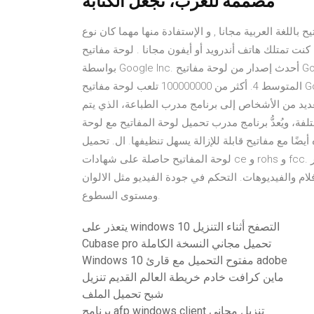
مصممة للعرب، تجعل الكتابة
ح باللغة العربية مجانا , و الإستفادة منها مهما كان نوع
 هاتف أندرويد أو أيفون مجانا . لوحة مفاتيح Google Indic عبارة عن تطبيق أدوات تم تطويره
بواسطة Google Inc. أحدث إصدار من لوحة مفاتيح Google Indicator هو 3. أكثر من 235197 تقييمًا للمستخدمين في
المتوسط 4. أكثر من 100000000 تلعب لوحة مفاتيح Google Indic الآن. تحميل برنامج مدرب الطباعة عربي وانجليزي
عديد من الأشخاص إلى برنامج مدرب الطباعة، الذي يتم
ُعدُّ برنامج مدرب تحميل لوحة المفاتيح مع لوحة led بإضاءة
ًا مع مفاتيح قابلة للإزالة يسهل تنظيفها. ال. تحميل
لوحة المفاتيح حاصلة على شهادات ce و rohs و fcc. اختصارات لوحة المفاتيح لإدارة المقاطع المشغلة. امكانية تغيير
ام والفيديوهات. التحكم في جودة الفيديو مثل الالوان
ومستوى السطوع.
يتعذر على windows 10 التصفح أثناء التنزيل
Cubase pro تحميل مجاني النسخة الكاملة
Windows 10 مفتوح التحميل مع قارئ adobe
ماين كرافت خادم خريطة العالم القديم تنزيل
شبح تحميل الملف
برنامج afp windows client تنزيل مجاني