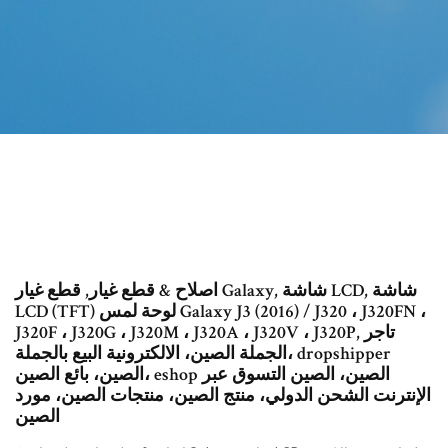
اصلاح & قطع غيار, قطع غيار Galaxy, شاشة LCD, شاشة
LCD (TFT) لوحة لمس Galaxy J3 (2016) / J320 ، J320FN ،
J320F ، J320G ، J320M ، J320A ، J320V ، J320P, تاجر
الجملة الصين، الالكترونية البيع بالجملة، dropshipper
الصين، بائع الصين، eshop الصين، الصين التسوق عبر
الإنترنت الشحن الدولي، منتج الصين، منتجات الصين، مورد
الصين