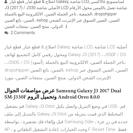
اصلاح & قطع غيار, قطع غيار Galaxy, شاشة LCD, لسامسونج غالاكسي
J3 (2017) / J330 الأصلي شاشة LCD شاشة تعمل باللمس محول الأرقام
الجمعية , تاجر الجملة الصين، الالكترونية البيع بالجملة، dropshipper
الصين، بائع الصين، eshop الصين، الصين التسوق عبر الإنترنت الشحن
الدولي، منتج الصين، منتجات الصين
2 Comments
اصلاح & قطع غيار, قطع غيار Galaxy, شاشة LCD, شاشة LCD أصلية
ومحول رقمي كامل التجميع لهاتف Galaxy J3 (2017) ، J330F / DS
، J330G / DS (أسود), تاجر الجملة الصين، الالكترونية البيع بالجملة،
dropshipper الصين، بائع الصين، eshop الصين، الصين التسوق عبر
الإنترنت الشحن الدولي، منتج الصين، منتجات الصين، مورد
عرض مواصفات الجوال Samsung Galaxy J3 2017 Dual
SM-J330F وتحميل الروم Android Oreo 8.0.0
قم بتشغيل Galaxy J3 Orbit في وضع التنزيل واتصل بكبل USB.; قم
بالتبديل إلى ملف Galaxy J3 Orbit المختلط الذي قمت بتنزيله من
قبل وإلغاء فك تشفيره ، بواسطة Samsung Odin ، حدده في زر جزء
AP ، وحدد الخيارات: إعادة التشغيل التلقائي و F. Reset Time فقط.