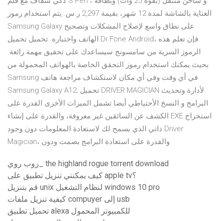
ذكي شفاف مع قلم S Pen ، و شاحن متنقل (بقوة 25 وات) وبطاقة
العناية بالشاشة لمدة 12 شهر، بقيمة 2,297 ر.س. يتم استخدام رموز
Samsung Galaxy على نطاق واسع لإصلاح المشكلات وتصحيح
الهاتف واختباره. تحميل تحميل Dr.Fone Android، فإن تعلم هذه
الرموز السرية من سامسونج سيساعدك على تحقيق مهمة رائعة.
بحيث يمكنك استخدام رموز التحقق الخاصة بالهواتف المحمولة من
Samsung في أي وقت وفي أي مكان لاستكشاف مراجعة هاتف
Samsung Galaxy A12; تحميل DRIVER MAGICIAN لأدارة وتحديث
البرامج و النسخ الأحتياطي أيضا تشمل الميزات الأخرى القدرة على
الكشف عن السائقين غير معروفة، والقدرة على إنشاء EXE استخراج
ذاتي الذي يسمح لك لاستعادة المعلومات دون وجود Driver
Magician، والقدرة على استعادة البرامج بصمت ودون
روب روي_ the highland rogue torrent download
كيف يمكنني تنزيل تطبيق على apple tv؟
قم بتنزيل unix لنظام التشغيل windows 10 pro
كيفية تنزيل ملفات compuyer إلى usb
تحميل تطبيق alexa للكمبيوتر المحمول