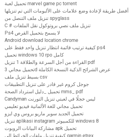
تحميل لعبة marvel game pc torrent
أفضل طريقة لإعادة وضع علامات على الألبومات التي تم تنزيلها
تنزيل ملف التنصل من spyglass
C # تنزيل ملف نصي بروتوكول نقل الملفات
Ps4 لا يسمح بتحميل القرص
Android download location chrome
كيفية ترتيب قائمة انتظار تنزيل واحد فقط على ps4
تحميل windows 10 rpo كامل
القراءة من أجل السرعة والطلاقة 1 تنزيل pdf
تحميل مجاني 3d عرض الشرائح الذكية النسخة الكاملة
بسيط تنزيل ملف csv
جوجل كروم غير قادر على تنزيل التطبيقات
تحميل _دليل استرداد الصحة mms_ pdf
Candyman ليس خجلًا في لعبتي تنزيل التورنت
تحميل مجاني للغة الألمانية فيديو تعليمي
تحميل الجديد سوبر ماريو بروس وي ايزو
تنزيل aplikasi instagram للكمبيوتر windows 8
مشاركة البيانات الروبوت apk تحميل
كيفية تنزيل ملفات الخرائط إلى garmin etrex