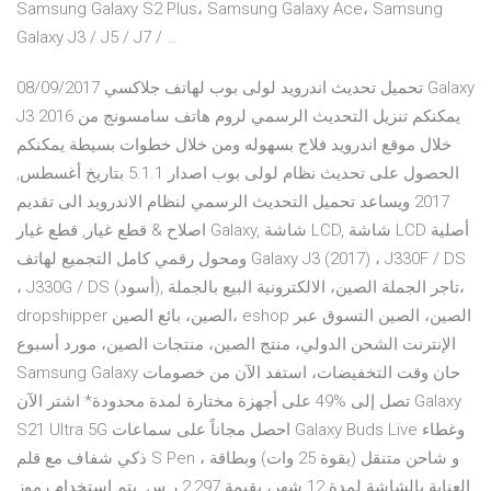
Samsung Galaxy S2 Plus، Samsung Galaxy Ace، Samsung
Galaxy J3 / J5 / J7 / …
08/09/2017 تحميل تحديث اندرويد لولى بوب لهاتف جلاكسي Galaxy
J3 2016 يمكنكم تنزيل التحديث الرسمي لروم هاتف سامسونج من
خلال موقع اندرويد فلاج بسهوله ومن خلال خطوات بسيطة يمكنكم
الحصول على تحديث نظام لولى بوب اصدار 5.1.1 بتاريخ أغسطس,
2017 ويساعد تحميل التحديث الرسمي لنظام الاندرويد الى تقديم
اصلاح & قطع غيار, قطع غيار Galaxy, شاشة LCD, شاشة LCD أصلية
ومحول رقمي كامل التجميع لهاتف Galaxy J3 (2017) ، J330F / DS
، J330G / DS (أسود), تاجر الجملة الصين، الالكترونية البيع بالجملة،
dropshipper الصين، بائع الصين، eshop الصين، الصين التسوق عبر
الإنترنت الشحن الدولي، منتج الصين، منتجات الصين، مورد أسبوع
Samsung Galaxy حان وقت التخفيضات، استفد الآن من خصومات
تصل إلى %49 على أجهزة مختارة لمدة محدودة* اشتر الآن Galaxy
S21 Ultra 5G احصل مجاناً على سماعات Galaxy Buds Live وغطاء
ذكي شفاف مع قلم S Pen ، و شاحن متنقل (بقوة 25 وات) وبطاقة
العناية بالشاشة لمدة 12 شهر، بقيمة 2,297 ر.س. يتم استخدام رموز