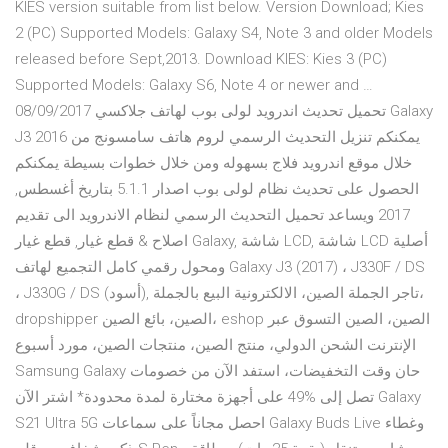
KIES version suitable from list below. Version Download; Kies
2 (PC) Supported Models: Galaxy S4, Note 3 and older Models
released before Sept,2013. Download KIES: Kies 3 (PC)
Supported Models: Galaxy S6, Note 4 or newer and …
08/09/2017 تحميل تحديث اندرويد لولى بوب لهاتف جلاكسي Galaxy
J3 2016 يمكنكم تنزيل التحديث الرسمي لروم هاتف سامسونج من
خلال موقع اندرويد فلاج بسهوله ومن خلال خطوات بسيطة يمكنكم
الحصول على تحديث نظام لولى بوب اصدار 5.1.1 بتاريخ أغسطس,
2017 ويساعد تحميل التحديث الرسمي لنظام الاندرويد الى تقديم
اصلاح & قطع غيار, قطع غيار Galaxy, شاشة LCD, شاشة LCD أصلية
ومحول رقمي كامل التجميع لهاتف Galaxy J3 (2017) ، J330F / DS
، J330G / DS (أسود), تاجر الجملة الصين، الالكترونية البيع بالجملة،
dropshipper الصين، بائع الصين، eshop الصين، الصين التسوق عبر
الإنترنت الشحن الدولي، منتج الصين، منتجات الصين، مورد أسبوع
Samsung Galaxy حان وقت التخفيضات، استفد الآن من خصومات
تصل إلى %49 على أجهزة مختارة لمدة محدودة* اشتر الآن Galaxy
S21 Ultra 5G احصل مجاناً على سماعات Galaxy Buds Live وغطاء