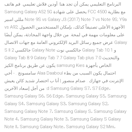
البرنامج التعليمي يمكن أن تجد هنا: أودين فلاش تعليمي. قم هاتف
Samsung Galaxy A52 5G يحصل على شهادة FCC مع بطارية 4500
مللي امبير Note 9S vs Galaxy J3 (2017) Note 7 vs Note 9S; Y9a
vs A92; الأجهزة الأعلى تصنيفاً كذلك، بإمكان المستخدمين الحصول
على معلومات مهمة في لمحة. من خلال واجهة المحادثة، يمكن أيضًا
عرض جميع رسائل البريد الإلكتروني العامة مع جهات الاتصال Galaxy
S II جالكسي 2 Galaxy Note جالكسي نوت Galaxy Tab 10.1 و
Galaxy Tab 8.9 Galaxy Tab 7.7 Galaxy Tab plus 7.0 والتحديث
يكون عن طريق برنامج الكيز samsung Kies الخاص بأجهزة
سامسونج . - أخي Alaa Daaboul احتمال يكون السبب من بطء
الإنترنت في جهازك . صدام منصور | أنا ب اختصار شديد كائن يعيش
من أجل إسعاد الآخرين :d Samsung Galaxy S7، S7 Edge،
Samsung Galaxy S6، S6 Edge، Samsung Galaxy S5، Samsung
Galaxy S4، Samsung Galaxy S3، Samsung Galaxy S2،
Samsung Galaxy Note 7، Samsung Galaxy S، Samsung Galaxy
Note 4، Samsung Galaxy Note 3، Samsung Galaxy S Galaxy
Note II، Samsung Galaxy Note، Samsung Galaxy S2 Mini،