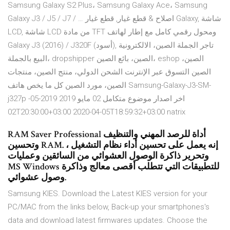
Samsung Galaxy S2 Plus، Samsung Galaxy Ace، Samsung
Galaxy J3 / J5 / J7 / … اصلاح & قطع غيار, قطع غيار Galaxy, شاشة
LCD, شاشة LCD من مادة TFT ومحول رقمي كامل مع إطار لهاتف
Galaxy J3 (2016) / J320F (أسود), تاجر الجملة الصين، الالكترونية
البيع بالجملة، dropshipper الصين، بائع الصين، eshop الصين،
الصين التسوق عبر الإنترنت الشحن الدولي، منتج الصين، منتجات
الصين، مورد الصين كل ما يخص هاتف Samsung-Galaxy-J3-SM-
j327p اخر اصدار موضوع متكامل 02 مايو 2019 2019-05-
02T20:30:00+03:00 2020-04-05T18:59:32+03:00 natrix
RAM Saver Professional أداة للرصد المهني والتنظيف
وتحسين RAM. إنه يعمل على تحسين أداء نظام التشغيل ،
وتحرير ذاكرة الوصول العشوائي من السائقين وعمليات
MS Windows للتطبيقات التي تتطلب أقصى معالج وذاكرة
وصول عشوائي.
Samsung KIES. Download the Latest KIES version for your
PC/MAC from the links below, Back-up your smartphones's
data and download latest firmwares updates. Choose the