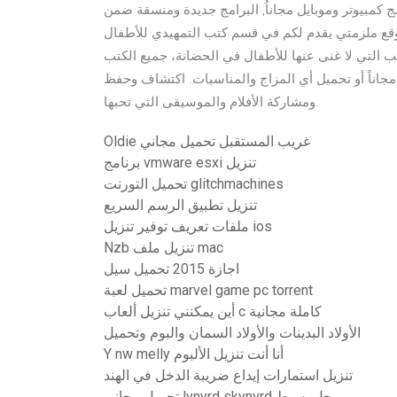
ج كمبيوتر وموبايل مجاناُ, البرامج جديدة ومنسقة ضمن
لتسهيل البحث عن البرامج المهمة لعام 2020 موقع ملزمتي يقدم لكم في قسم كتب التمهيدي للأطفال pdf العديد
 لا غنى عنها للأطفال في الحضانة، جميع الكتب pdf جاهزة للتحميل. الجزء 2: بدائل سيل تحميل مجاني .
 مجاناً أو تحميل أي المزاج والمناسبات. اكتشاف وحفظ
ومشاركة الأفلام والموسيقى التي تحبها.
Oldie غريب المستقبل تحميل مجاني
برنامج vmware esxi تنزيل
تحميل التورنت glitchmachines
تنزيل تطبيق الرسم السريع
ملفات تعريف توفير تنزيل ios
Nzb تنزيل ملف mac
اجازة 2015 تحميل سيل
تحميل لعبة marvel game pc torrent
أين يمكنني تنزيل ألعاب c كاملة مجانية
الأولاد البدينات والأولاد السمان والبوم وتحميل
Y nw melly أنا أنت تنزيل الألبوم
تنزيل استمارات إيداع ضريبة الدخل في الهند
تحميل مجاني lynyrd skynyrd رجل بسيط