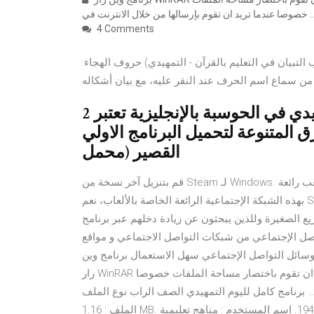
وم بإرسالها من خلال الانترنت في …
4 Comments
 التبيان في التعليم بالقرآن - التمهيدي) حروف الهجاء:
من سماع اسم الحرف عند النقر عليه، مع بيان أشكاله
2 حزيران (يونيو) 2020 الإقلاع أو الإقلاع التمهيدي في الحوسبة بالإنجليزية تعتبر
ق المتنوعة لتحميل البرنامج الاولي
القصير (محمل
قم بتنزيل آخر نسخة من Steam لـ Windows. عش قوة تجربة لعب رائعة. Steam هو البرنامج الذي ستحتاجه لتلتحق
بهذه الشبكة الإجتماعية الرائعة الخاصة بالألعاب، نعم Steam برنامج فور سيل من أشهر البرامج التي اختصت مجال
ريع الصغيرة وللذين يبحثون عن زيادة دخلهم عبر برنامج
 و مقاطع التواصل الإجتماعي من شبكات التواصل الاجتماعي و مواقع
وسائل التواصل الإجتماعي سهل الاستعمال برنامج وين
رار WinRAR تحميل برنامج ضغط الملفات وينرار ففي اغلب الاوقات تحتاج الي ان تقوم باختصار مساحة الملفات خصوصا
امج كامل لليوم التمهيدي الصف الراب نوع الملف : rar. حجم
الملف : 1.16 MB. تاريخ الرفع : 13-09-2017 06:50 م. عدد التحميلات : 1948. اسم المستخدم : مناهج تعليمية ‎سوبر سيل