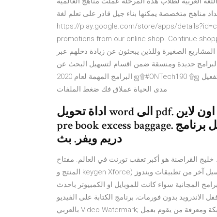
لغة العربية لطلاب هذه المرحلة عملت مناهج العالمية
اد مناهج متخصصة يمكنها بناء جيل قادر على تعلم لغة
https://play.google.com/store/apps/details?id=
promotions from our online shop. Cont → برنامج فور سيل من أشهر البرامج التي اختصت مجال
ب المشاريع الصغيرة وللذين يبحثون عن زيادة دخلهم عبر
ُ, البرامج جديدة ومنسقة ضمن اقسام لتسهيل البحث عن
البرامج المهمة لعام 2020 ஜ۩#ONTech190 ۩ஜ اليوم سوف نشرح تحميل برنامج وينرار اخر اصدار 2020 مع التفعيل
مدى الحياة عملاق فك ضغط الملفات
اداة تحويل word الى pdf. قناة براعم للاطفال بث مباشر اون لاين. Emirates
pre book excess baggage. عدسة 24 70 كانون كام فور سيل. تحميل برنامج
دريم ويفر. بث
. خليج القراصنة هو أكبر تعقب تورنت في العالم. مفتاح
المنتج و keygen Xforce) سيل أو أي سيل آخر من تطبيقات ويندوز. Keygen # Crack + FULL FREE Xforce keygen
امج المجانية سواء كانت للموبايل او الكمبيوتر باحدث
ل الاندرويد بدون فورمات; برنامج الكتابة على الفيديو
بالعربي Video Watermark; برنامج مراقبة الشبكة ومعرفة من يقوم بعمل download; برنامج تسجيل الصوت بجودة