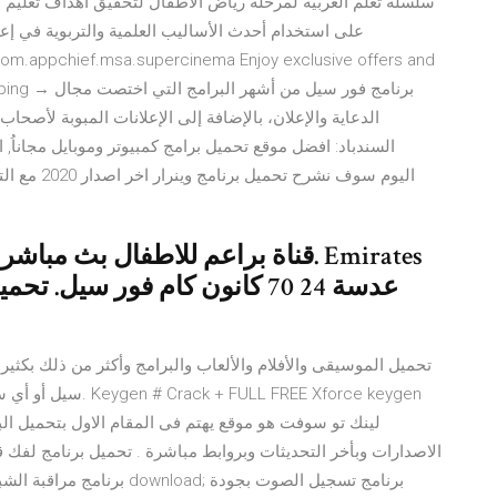
سلسلة تعلم العربية لمرحلة رياض الأطفال لتحقيق أهداف تعليم ال
على استخدام أحدث الأساليب العلمية والتربوية في إعد
com.appchief.msa.supercinema Enjoy exclusive offers and
inue shopping
الدعاية والإعلان، بالإضافة إلى الإعلانات المبوبة لأصحا
السندباد: افضل موقع تحميل برامج كمبيوتر وموبايل مجانا
تحميل الموسيقى والأفلام والألعاب والبرامج وأكثر من ذلك بكثير
لينك تو سوفت هو موقع يهتم فى المقام الاول بتحميل البر
الاصدارات وبأخر التحديثات وبروابط مباشرة . تحميل برنامج لفك قف