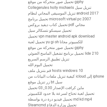
تحميل صور متحركة من موقع giphy
Collegerules holly michaels تنزيل سيل
تنزيل الموسيقى المجاني لنظام android 2017
تحميل برنامج microsoft virtual pc 2007
تحميل كتاب ديفيد بروكس pdf مجاني
تحميل سيسكو نتسكالر سيل
تحميل vpn master android apk download
تحميل لعبة yu gi oh للكمبيوتر مجانا
تحميل صور متحركة من موقع giphy
تحميل برنامج تشغيل الماسح الضوئي lide 210
تنزيل تطبيق الرسم السريع
تحميل البوم الله
قم بتنزيل ملف hosts windows 10
كيفية تنزيل ملفات البيانات من icloud إلى iphone
زر تنزيل موقع bt سيل
ماين كرافت الإصدار 0.30_03 تحميل
تحميل لعبة تحتاج لسرعة بلا حدود للكمبيوتر
تحميل فيديو درة درة بواسطة md kd mp4
Steamcmd تحميل وزارة الدفاع