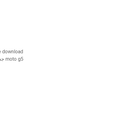
تحميل الأخت المواطن ميليسا هاريس
جعل الروبوت تحميل الموافقة المسبقة عن علم خلفية moto g5