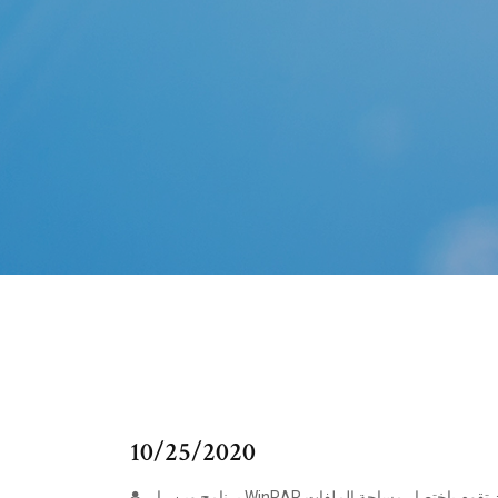
10/25/2020
برنامج وين رار WinRAR تحميل برنامج ضغط الملفات وينرار ففي اغلب الاوقات تحتاج الي ان تقوم باختصار مساحة الملفات