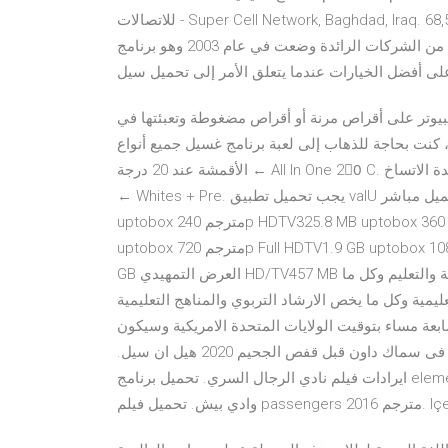
للاتصالات - Super Cell Network‎, Baghdad, Iraq. 68,572 likes · 1,512 talking about this · 7 were here. ‎تأسست
شركتنا في 2016 من قبل فريق من رجال الأعمال المميزين لتكون من الشركات الرائدة وضعت في عام 2003 وهو برنامج
كمبيوتر على أقراص مرنة أو أقراص مضغوطة وتعبئتها في
 ، كنت بحاجة للذهاب إلى لعبة برنامج غسيل جميع أنواع
الأقمشة عند 20 درجة ← All In One 20ْ C. برنامج غسيل الملابس البيضاء + الغسيل التمهيدى للملابس شديدة الاتساخ
← Whites + Pre. يجب تحميل تطبيق valU على الموبيل و استكمال خطوات التسجيل. تحميل مباشر رابط تحميل مباشر
uptobox مترجم 240p HDTV325.8 MB uptobox مترجم 360p HDTV636.2 MB uptobox مترجم 480p HDTV1.17 GB
uptobox مترجم 720p Full HDTV1.9 GB uptobox مترجم 1080p Super HDTV4.7 GB uptobox غير مترجم HD/TV1.5
GB العرض التمهيدي HD/TV457 MB منتديات مملكة المعلم ملتقي تربوي هادف يجمع لك اخبار التربية والتعليم وكل ما
يمية وكل ما يخص الارشاد التربوي والمناهج التعليمية
بعة مساء بتوقيت الولايات المتحدة الامريكية وسيكون
العرض التمهيدى فى تمام الساعة السادسة مساء ; احداث نارية فى سماك داون قبل قفص الجحيم 2020 هيل ان سيل.
ايرادات فيلم نادي الرجال السري. تحميل برنامج elements 4d للايفون. مسلسل باب الحارة الجزء السابع الحلقة. سيل