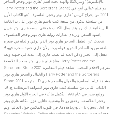
وسريلانكا والهند تحت اسم "هاري بوتر وحجر الساحر" (بالإنكليزية:
Harry Potter and the Sorcerer's Stone) هو فيلم خيالي أُنتج في
2001 من إخراج كريس "هاري بوتر وحجر الفلسوف "هو الكتاب الأول
من سلسلة تتكون من سبعة كتب باسم هاري بوتر على يد الكاتبة
البريطانية ج. ك. رولينج. بطل الكتاب هو فتى اسمه هاري بوتر, هزيل
,اسود الشعر، ويرتدي نظارات رواية هاري بوتر وحجر الفيلسوف
تتحدث عن الطفل الساحر هاري بوتر الذي توفي والداه في صغره
بلعنة من يد الساحر الشرير فولمورت ولأن هاري حفيد سحره فهو لا
يفعل إلى الخير ولاكن العنه لم تصب هاري إلى بندبة في جبهته وبعد
وفاة فيلم هاري بوتر وحجر الفلاسفة Harry Potter and the
Sorcerers Stone 2001 مترجم الافلام المحب - شاهد فيلم المغامرة
والخيال والسحر هاري بوتر Harry Potter and the Sorcerers
Stone 2001 مترجم HD مشاهد فيلم المغامرة والخيال والسحر هاري
الكتاب الثاني من سلسلة كتب هاري بوتر للمؤلفة البريطانية ج. ك.
رولنغ.صدر في عام 1998 ليُكمل ما بُدء في الجزء الأول هاري بوتر
وحجر الفلاسفة، وحقق رواجاً وشعبية هائلين عززا مكانة هاري بوتر
في قلوب الملايين حول العالم، ولم Jumia Egypt – Biggest Online