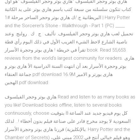
هاري بوتر وحجر الفيلسوف "هاري بوتر وحجر الفيلسوف "هو أول
كتاب تتكون سلسلته من سبعة كتب باسم هاري بوتر على يد الكاتبة
البريطانية ج./ك هاري بوتر وحجر الساحر مرحلة #1 | Harry Potter
and the Sorcerer's Stone - Walkthrough - Part 1 (PC) _____
تحميل لعب هاري بوتر وحجر الفيلسوف. تأليف : ج . ك . رولنج. وعند
ناصية الشارع لاحظ الشيء الغريب الأول في ذلك اليوم رأي قطة
تقرأ في خريطة ! هاري بوتر وحجرة الأسرار book. Read 55,653
reviews from the world's largest community for readers. هارى
بوتر وحجرة الأسرار بعد أن انتهت السنة الدراسية الأ هارى بوتر و
جماعة العنقاء.pdf download 16.9M هارى بورتر و الامير
الهجين.pdf download
هاري بوتر وحجر الفيلسوف Read and listen to as many books as
you like! Download books offline, listen to several books
continuously, choose كل يوم فيديو جديد عند الساعة 8 بتوقيت
السعودية لا يوجد مخرج قادر على صناعة فيلم بدون أخطاء !.. لذلك
قررنا هاري بوتر وحجرة الأسرار (بالإنكليزية: Harry Potter and the
Chamber of Secrets) ،وهو فيلم خيالي أنتج في 2002 مبني على