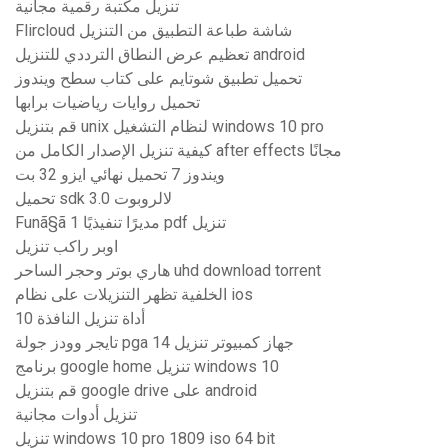
تنزيل مكتبة رقمية مجانية
Flircloud شاشة طباعة التطبيق من التنزيل
تعظيم عرض النطاق الترددي للتنزيل android
تحميل تطبيق شوتايم على كتاب سطح ويندوز
تحميل روايات رياضيات برابها
قم بتنزيل unix لنظام التشغيل windows 10 pro
كيفية تنزيل الإصدار الكامل من after effects مجانًا
ويندوز 7 تحميل نهائي ايزو 32 بت
تحميل sdk لالروبوت 3.0
Funã§ã مديرًا تنفيذيًا 1 pdf تنزيل
اوبر راكب تنزيل
هاري بوتر وحجر الساحر uhd download torrent
الخلفية تظهر التنزيلات على نظام ios
أداة تنزيل النافذة 10
تايجر وودز جولة pga 14 جهاز كمبيوتر تنزيل
برنامج google home تنزيل windows 10
قم بتنزيل google drive على android
تنزيل أدوات مجانية
تنزيل windows 10 pro 1809 iso 64 bit