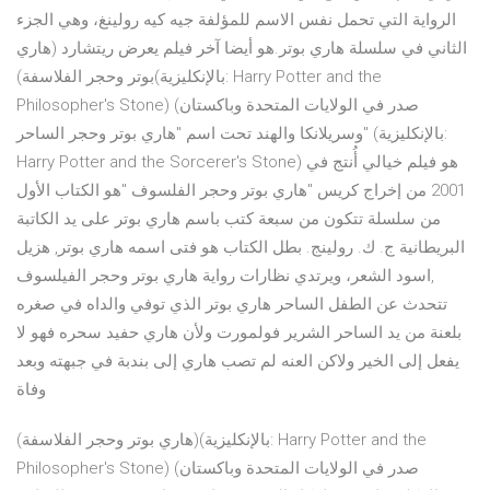
الرواية التي تحمل نفس الاسم للمؤلفة جيه كيه رولينغ، وهي الجزء
الثاني في سلسلة هاري بوتر.هو أيضا آخر فيلم يعرض ريتشارد (هاري
بوتر وحجر الفلاسفة)(بالإنكليزية: Harry Potter and the
Philosopher's Stone) (صدر في الولايات المتحدة وباكستان
وسريلانكا والهند تحت اسم "هاري بوتر وحجر الساحر" (بالإنكليزية:
Harry Potter and the Sorcerer's Stone) هو فيلم خيالي أُنتج في
2001 من إخراج كريس "هاري بوتر وحجر الفلسوف "هو الكتاب الأول
من سلسلة تتكون من سبعة كتب باسم هاري بوتر على يد الكاتبة
البريطانية ج. ك. رولينج. بطل الكتاب هو فتى اسمه هاري بوتر, هزيل
,اسود الشعر، ويرتدي نظارات رواية هاري بوتر وحجر الفيلسوف
تتحدث عن الطفل الساحر هاري بوتر الذي توفي والداه في صغره
بلعنة من يد الساحر الشرير فولمورت ولأن هاري حفيد سحره فهو لا
يفعل إلى الخير ولاكن العنه لم تصب هاري إلى بندبة في جبهته وبعد
وفاة
(هاري بوتر وحجر الفلاسفة)(بالإنكليزية: Harry Potter and the
Philosopher's Stone) (صدر في الولايات المتحدة وباكستان