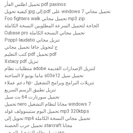
تحميل اطلس الفأر pdf paxinos
كيفية تحويل jpg إلى pdf على windows 7 تحميل مجاني
Foo fighters walk تحميل مجاني mp3 zip
الحاجة لتحميل السرعة المطلوبين النسخة الكاملة
Cubase pro تحميل مجاني النسخة الكاملة
Poppl-laudatio تنزيل مجاني
ج لتحويل جافا تحميل مجاني
كتب التعليم pdf تحميل pdf
Xstacy pdf تنزيل
متطلبات نظام adobe لتنزيل الإصدارات القديمة
ماما يونيو لا الساخنة s03e12 تحميل سيل
دعم عملاء hp- تنزيلات البرامج وبرامج التشغيل
تنزيل تطبيق الرسم السريع
تحميل سورتارت 64 بت سيل
تحميل nero مجانا لنظام التشغيل windows 7
تحميل البوم ستيبنوولف غولد mp3 320kbps
تحويل إلى mp4 تحميل مجاني النسخة الكاملة
تحميل حرب الحضنة starcraft مجانا
تنزيل نظام التشغيل الصغير iso