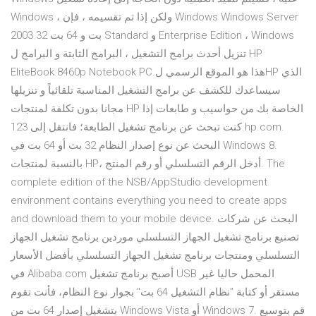
Windows ، ولكن إذا تم تقسيمه ، فإن Windows Windows Server
2003 32 بت و 64 بت Standard و Enterprise Edition ، Windows
تنزيل أحدث برامج التشغيل ، البرامج الثابتة و البرامج ل HP
EliteBook 8460p Notebook PC.هذا هو الموقع الرسمي لHP الذي
سيساعدك للكشف عن برامج التشغيل المناسبة تلقائياً و تنزيلها
مجانا بدون تكلفة لمنتجات HP الخاصة بك من حواسيب و طابعات إذا
كنت تبحث عن برنامج تشغيل الطابعة؛ فانتقل إلى 123.hp.com.
البحث عن نوع إصدار النظام 32 بت أو 64 بت في Windows 8.
بالنسبة لمنتجات HP، أدخل الرقم التسلسلي أو رقم المنتج. The
complete edition of the NSB/AppStudio development
environment contains everything you need to create apps
and download them to your mobile device. البحث عن شركات
تصنيع برنامج تشغيل الجهاز التسلسلي موردين برنامج تشغيل الجهاز
التسلسلي ومنتجات برنامج تشغيل الجهاز التسلسلي بأفضل الأسعار
في Alibaba.com أصبح برنامج تشغيل USB المحمل حاليا غير
مستقر أو كتابة "نظام التشغيل 64 بت" بجوار نوع النظام، فأنت تقوم
بتشغيل إصدار 64 بت من Windows Vista أو Windows 7. قم بتوسيع