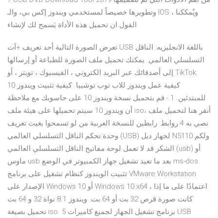
وتطويرها خصيصاً لمستخدمي ويندوز إكس بي، والـ IOS ، ويُمككنا
القول ان تحميل هذه الأداة يَسمح لك لإنشاء
تعرض الصورة التالية أحد تعريف +آت USB باللغة الانجليزيه: الناقل
التسلسلي العالمي. يمكنك تحميل ملف الصورة للطباعة أو إرسالها
إلى أصدقائك عبر البريد الكتروني ، الفيسبوك ، تويتر ، أو TikTok.
كيفية عمل ويندوز للاب توب توشيبا. كيفية تثبيت ويندوز 10
للمبتدئين. 1 - قم بتحميل نسخة ويندوز 10 على حاسوبك مع ملاحظة
أن ويندوز 10 سيتم تحميلها على هيئة ملف iso، أنقر هنا لتحميل ملف
نصي به 4 روابط: رابطين للنسخة العربية من لو تسمحوا بغيت تعريف
وحدة تحكم الناقل التسلسلي العالمي (USB‏) لجهاز ديل N5110 ولكم
الشكر قد لا تعمل لوحة مفاتيح الناقل التسلسلي العالمي (usb) أو
ماوس usb بعد ما تعيد تشغيل جهاز الكمبيوتر في الوضع ms-dos.
تثبيت الويندوز كنظام تشغيل على برنامج VMware Workstation
الإصدار على Windows 10 أو Windows 10 x64 ، اعتمادًا على ما إذا
كانت صورة قرص 32 بت أو 64 بت. ويندوز 8.1 نواة 32 و 64 بت
تحميل بصيغة iso. 5 برنامج تشغيل الجهاز لجميع كاميرات USB