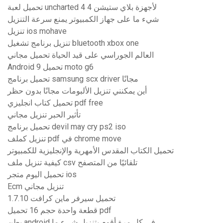
تحميل لعبة uncharted 4 لأجهزة بلاي ستيشن 4
شيء ما على جهاز الكمبيوتر يمنع سرعة التنزيل
تنزيل ios mohave
تنزيل برنامج تشغيل bluetooth xbox one
العالم الجوراسي على قيد الحياة تحميل مجاني
Android 9 تحميل moto g6
تحميل برنامج samsung scx driver مجانًا
أين يمكنني تنزيل الألبومات مجانًا بدون حظر
تحميل كتاب انجليزي pdf free
تأثير الحبر تنزيل مجاني
تحميل برنامج devil may cry ps2 iso
تنزيل كملف pdf في chrome move
تحميل الكتاب المقدس الأمهرية والإنجليزية للكمبيوتر
كيفية تنزيل ملف csv تلقائيًا من المتصفح
تحميل اليوم متجر ios
Ecm تنزيل مجاني
تحميل سيرفر ماين كرافت 1.7.10
قطعة واحدة حجم 16 تحميل pdf
يطن android في كل مرة أقوم بتنزيل شيء ما