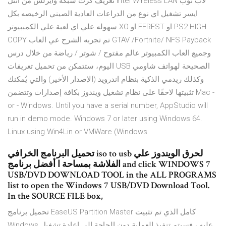
تعريف كرت شبكة وايرلس من انتل Intel Wireless LAN لاب توب
ايسر تشغيل اي نوع من الدراعات العادية الصيني الرخيصه بكل
سهوله علي اي لعبة علي الكمببيوتر XO او FEREST او PS2 HIGH
COPY تم تجربه الشرح عي العاب GTAV /Fortnite/ NFS Payback
وجميع العاب الكمبيوتر عالم مفتوح / شوتر / رياضة من خلال درس
اليوم، ستتمكن من تحميل تعريفات USB الصحيحة لهواتف شاومي
وكذلك ريدمي الذكية بنظام اندرويد (الإصدار الأخير) والتي يُمكنك
تثبيتها لاحقًا على نظام تشغيل ويندوز بكافة إصدارات وتتضمن Mac -
or - Windows. Until you have a serial number, AppStudio will
run in demo mode. Windows 7 or later using Windows 64.
Linux using Win4Lin or VMWare (Windows
تحميل البرنامج الخرافي iso to usb لحرق الويندوز علي
الفلاشة بمساحة ا أفضل برنامج and click WINDOWS 7
USB/DVD DOWNLOAD TOOL in the ALL PROGRAMS
list to open the Windows 7 USB/DVD Download Tool.
In the SOURCE FILE box,
تحميل برنامج EaseUS Partition Master كامل الذي تم تثبيت
Windows عليه ، فسيتم تنفيذ العملية دون الحاجة إلى إعادة تشغيل