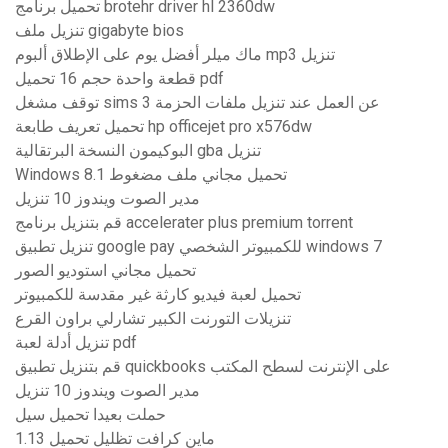
تحميل برنامج brotehr driver hl 2360dw
تنزيل ملف gigabyte bios
ماك ميلر أفضل يوم على الإطلاق ألبوم mp3 تنزيل
قطعة واحدة حجم 16 تحميل pdf
توقف مشغل sims 3 عن العمل عند تنزيل ملفات الحزمة
تحميل تعريف طابعة hp officejet pro x576dw
البوكيمون النسخة البرتقالية gba تنزيل
Windows 8.1 تحميل مجاني ملف مضغوط
مدير الصوت ويندوز 10 تنزيل
قم بتنزيل برنامج accelerater plus premium torrent
تنزيل تطبيق google pay للكمبيوتر الشخصي windows 7
تحميل مجاني استوديو الصور
تحميل لعبة فيديو كارثة غير مقدسة للكمبيوتر
تنزيلات التورنت الكبير تشارلي براون القرع
تنزيل أدلة لعبة pdf
قم بتنزيل تطبيق quickbooks على الإنترنت لسطح المكتب
مدير الصوت ويندوز 10 تنزيل
حملت بعيدا تحميل سيل
ماين كرافت تظليل تحميل 1.13