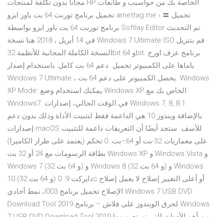
مجانا بدون تكلفة لمنتجات HP الخاصة بك من حواسيب و طابعات
تحميل برنامج تورنت 64 بت باور ايزو arnettag.me › 〓 تحميل
برنامج تورنت 64 بت باور ايزو بواسطة Softlay Editor تم التحديث
في 14 أبريل ، 2018 هنا نسخة Windows 7 Ultimate ISO قم بتنزيل
النسخة الكاملة المجانية للأنظمة 32bit و 64bit. برنامج عزف اورج
ياماها على الكمبيوتر تحميل. دعم 64 بت كامل: باستخدام إصدار
Windows 7 Ultimate ، يحصل الكمبيوتر على دعم 64 بت. Windows
XP Mode: يمكنك استخدام وضع Windows XP الخاص بك مع
Windows7. في الوقت الحالي، إصدارات Windows 7, 8, 8.1
بالإضافة ويندوز 10 هي الداعمة فقط لتثبيت الأداة وذلك بدون دعم
إصدارات macOS للأسف. ستجد أيضًا أن التعريفات داعمة للتثبيت
على معماريات 32-بت أو 64–بت. 0 تحكم (يعتمد على طراز الكاميرا)
بطاقة الرسومات مع 24 أو 32 بت Windows XP و Windows Vista و
Windows 7 (32 و 64 بت) و Windows 8 (32 و 64 بت) و Windows
10 (32 و 64 بت) دايركت 9. 0c أو أعلى التغيير إصلاح لا يعمل إصلاح
نمط أحادي J003 الإصلاح تحميل برنامج Windows 7 USB DVD
Download Tool 2019 لحرق الويندوز على فلاش – برنامج Windows
7 USB DVD Download Tool 2019 من أهم الأدوات التي تم تصميمها