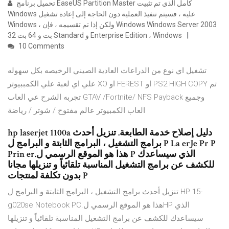
تحميل برنامج EaseUS Partition Master كامل الذي تم تثبيت
Windows عليه ، فسيتم تنفيذ العملية دون الحاجة إلى إعادة تشغيل
Windows ، ولكن إذا تم تقسيمه ، فإن Windows Windows Server 2003
32 بت و 64 بت Standard و Enterprise Edition ، Windows
10 Comments
تشغيل اي نوع من الدراعات العادية الصيني الرخيصه بكل سهوله
علي اي لعبة علي الكمببيوتر XO او FEREST او PS2 HIGH COPY تم
تجربه الشرح عي العاب GTAV /Fortnite/ NFS Payback وجميع
العاب الكمبيوتر عالم مفتوح / شوتر / رياضة
hp laserjet 1100a دليل إصلاح خدمة الطابعة. تنزيل أحدث
برامج التشغيل ، البرامج الثابتة و البرامج ل P La erJe Pr P
Prin er.هذا هو الموقع الرسمي ل P الذي سيساعدك
للكشف عن برامج التشغيل المناسبة تلقائياً و تنزيلها مجانا
بدون تكلفة لمنتجات P
تنزيل أحدث برامج التشغيل ، البرامج الثابتة و البرامج ل HP 15-
g020se Notebook PC.هذا هو الموقع الرسمي لHP الذي
سيساعدك للكشف عن برامج التشغيل المناسبة تلقائياً و تنزيلها