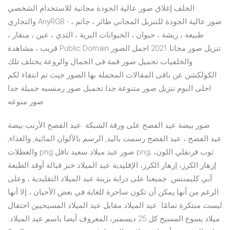
الخلف إغلاق صور عالية الجودة مجانية للاستخدام الشخصي
والتجاري AnyRGB - صور عالية الجودة للتنزيل المجاني طائر ، جاثم ،
طبيعة ، ريشة ، حيوان ، الحيوانات البرية ، الثدي ، عين ، منقار ،
قريب ، مشاهدة Public Domain تنزيل صور مجانا 2021 اجمل الصور
والخلفيات تحميل صور قمة فى الجمال والروعة يختلف تلك
الكولكشن عن باقى المقالات المحملة بها الصور حيث تم انتقاء لكم
احلى البوم تنزيل صور متنوعة جدا تحميل صور رمنسيه جميلة جدا
صور منوعه
صور بيضة عيد الفصح على ورقة الشبكة. عيد الفصح الأرنب بيضة
عيد الفصح ، عيد الفصح رسمت باليد, الرسم بالألوان المائية, والغذاء,
والعطلات png صور عيد ميلاد سعيد ناقل png; ثوب قرنفلي اللون،
إزهار الكرز، إزهار الكرز، الإقليدية عيد الميلاد خبز قبالة أوقد الطبعة
آبي كليمنتس. جميعنا على دراية بزينة عيد الميلاد التقليدية ، وعلى
الرغم من أنها يمكن أن تكون ساحرة للغاية في بعض الأحيان ، إلا أنها
ليست مبتكرة تمامًا. عيد الميلاد مقابل عيد الميلاد المسيحيين احتفال
ميلاد يسوع المسيح كل 25 ديسمبر، المعروف أيضا باسم عيد الميلاد.