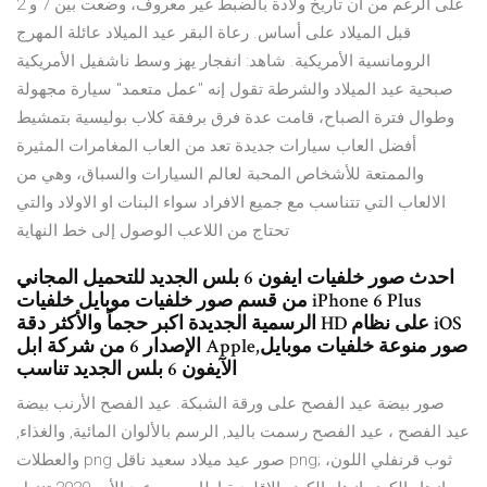
على الرغم من أن تاريخ ولادة بالضبط غير معروف، وضعت بين 7 و 2
قبل الميلاد على أساس. رعاة البقر عيد الميلاد عائلة المهرج
الرومانسية الأمريكية. شاهد: انفجار يهز وسط ناشفيل الأمريكية
صبحية عيد الميلاد والشرطة تقول إنه "عمل متعمد" سيارة مجهولة
وطوال فترة الصباح، قامت عدة فرق برفقة كلاب بوليسية بتمشيط
أفضل العاب سيارات جديدة تعد من العاب المغامرات المثيرة
والممتعة للأشخاص المحبة لعالم السيارات والسباق، وهي من
الالعاب التي تتناسب مع جميع الافراد سواء البنات او الاولاد والتي
تحتاج من اللاعب الوصول إلى خط النهاية
احدث صور خلفيات ايفون 6 بلس الجديد للتحميل المجاني
من قسم صور خلفيات موبايل خلفيات iPhone 6 Plus
الرسمية الجديدة اكبر حجماً والأكثر دقة HD على نظام iOS
الإصدار 6 من شركة ابل Apple,صور منوعة خلفيات موبايل
الآيفون 6 بلس الجديد تناسب
صور بيضة عيد الفصح على ورقة الشبكة. عيد الفصح الأرنب بيضة
عيد الفصح ، عيد الفصح رسمت باليد, الرسم بالألوان المائية, والغذاء,
والعطلات png صور عيد ميلاد سعيد ناقل png; ثوب قرنفلي اللون،