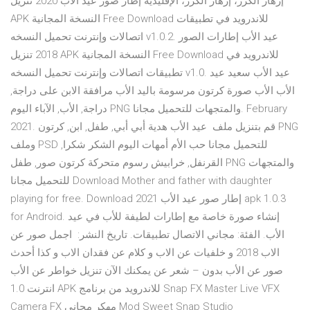
إزهار الكرز، إزهار الكرز، الإقليدية إطار صور عيد الأب 2020 تنزيل
APK النسخة المجانية Free Download للاندرويد في تطبيقات
اتصالات وإنترنت تحميل النسخه v1.0.2. عيد الأب إطارات الصور
2018 تنزيل APK النسخة المجانية Free Download للاندرويد في
تطبيقات اتصالات وإنترنت تحميل النسخه v1.0. عيد الأب سعيد عيد
الأب الأب صورة كرتون مرسومة باليد الأب مرافقة الابن على دراجة,
دراجة, الأب, الآباء اليوم PNG والمتجهات للتحميل مجانا. February
2021. قم بتنزيل ملف عيد الأب هدية أبي أبي, طفل, ابن, كرتون PNG
وملف PSD للتحميل مجانا حب الأم أمهات اليوم الشكر شكرا,
القرنفل, خرابيش رسوم متحركة كرتون صور, طفل PNG والمتجهات
للتحميل مجانا Download Mother and father with daughter
playing for free. Download إطار صور عيد الأب 2021 apk 1.0.3
for Android. إنشاء صورة خاصة مع إطارات لطيفة للأب في عيد
الأب. الفئة: مجاني الاتصال تطبيقات. تاريخ النشر: اجمل صور عن
الاب 2018 و خلفيات عن الاب و كلام عن فقدان الاب و كذا أحدث
شعر عن يمكنك الآن تنزيل خواطر عن الأب‎ – صور عن الأب بدون
انترنت 1.0 APK للاندرويد من برنامج Snap FX Master Live VFX
Camera FX مهكر مجاني Mod Sweet Snap Studio