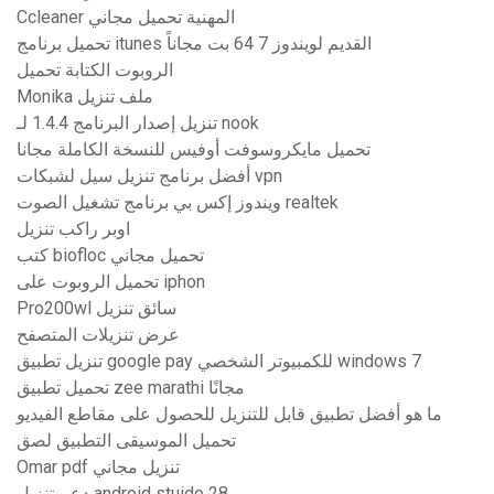
Ccleaner المهنية تحميل مجاني
تحميل برنامج itunes القديم لويندوز 7 64 بت مجاناً
الروبوت الكتابة تحميل
Monika ملف تنزيل
تنزيل إصدار البرنامج 1.4.4 لـ nook
تحميل مايكروسوفت أوفيس للنسخة الكاملة مجانا
أفضل برنامج تنزيل سيل لشبكات vpn
ويندوز إكس بي برنامج تشغيل الصوت realtek
اوبر راكب تنزيل
كتب biofloc تحميل مجاني
تحميل الروبوت على iphon
Pro200wl سائق تنزيل
عرض تنزيلات المتصفح
تنزيل تطبيق google pay للكمبيوتر الشخصي windows 7
تحميل تطبيق zee marathi مجانًا
ما هو أفضل تطبيق قابل للتنزيل للحصول على مقاطع الفيديو
تحميل الموسيقى التطبيق لصق
Omar pdf تنزيل مجاني
دعم تنزيل android stuido 28