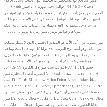
صور عيد الأم بيع مستحضرات التجميل بيع إعلانات وسائل الإعلام
الاجتماع,450007565 id قوالب بحث,صورة PSD,15.3 MB حجم
الصورة صور رمزيات حب تويتر من قسم رمزيات تويتر يعتبر تويتر من
أشهر شبكات ووسائل التواصل الاجتماعي على الانترنت أخترنا لكم
مجموعة رائعة وجميلة من رمزيات تويتر عالية الدقة Love twitter
images hd,رمزيات وخواطر توتير وصور رمزيات تويتر
صور معبره عن الأب. الأب هو الصديق الحقيقي الذي لا ينتظر مصلحة
من أبنائه، وهو أيضا الأخ القريب الذي يرانا كل يوم في البيت ويتآخى
معنا، وهو الذي يمدنا بالقوة عند ضعفنا ويكون بجابنا وقت الحزن،
وهنا نقدم نقدم لكم احدث صور صور عيد الأب مرسومة باليد
الكرتون,664752466 id قوالب بحث,صورة PSD,11.3 MB حجم
الصورة أفضل المجاني; صور Microsoft. مجاناً + TranslucentTB.
مجاناً FilmForth: Slideshow, Video Editor, Movie Maker. مجاناً
WPS Office Suite - PDF, Word, Spreadsheet, Slide View & Edit
الحصول على دعم فني أو دعم للتنزيل الخلف إغلاق أفضل المجاني;
صور Microsoft. مجانًا + Arduino IDE. مجانًا Quran Windows. مجانًا
EasyMail for Gmail. مجانًا الحصول على دعم فني أو دعم للتنزيل