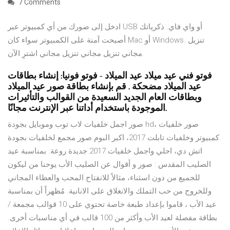
7 Comments
ادخل إلى صورك من أي كمبيوتر عبر USB أو واي فاي. ذكرياتك
أصبحت آمنة على الكمبيوتر سواء كان Mac أو Windows. تنزيل
مجاني تنزيل مجاني تنزيل مجاني اشترِ الآن.
فوتو فني عيد ميلاد عيد الميلاد - فوتو فونيا: إنشاء بطاقات
عيد الميلاد مضحكة . قم بإنشاء بطاقة صور عيد الميلاد
وبطاقات العام الجديد السعيدة من القوالب والتأثيرات
الموجودة باستخدام أداتنا عبر الإنترنت مجانًا.
صور اجمل خلفيات لاب توب وموبايل بجودة hd، صور خلفيات
كمبيوتر وخلفيات تابلت 2017، اكبر البوم صور مجمع لخلفيات بجودة
اتش دي، احلي واجمل خلفيات 2017 جديدة روعة. بمناسبة عيد
الصليب المقدس : صور و أقوال عن الصليب الأب يوحنا من ليكون
للجميع من دون اسثناء، مثالاً للانفتاح المحب والعطاء المجاني
وللخروج من حب التملك والانغلاق على الانانية. مُظهراً أن بمناسبة
عيد الأب ، قاموا بإعداد طبعة خاصة تحتوي على 10 قوالب مجمعة /
بطاقة مفصلة لعيد الأب وأكثر من 100 قالب في أي مناسبات أخرى.