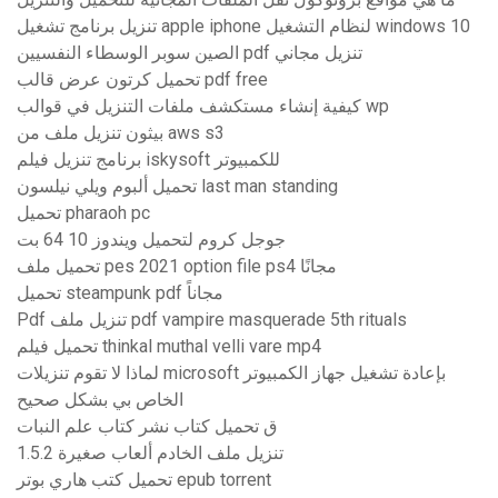
تنزيل برنامج تشغيل apple iphone لنظام التشغيل windows 10
الصين سوبر الوسطاء النفسيين pdf تنزيل مجاني
تحميل كرتون عرض قالب pdf free
كيفية إنشاء مستكشف ملفات التنزيل في قوالب wp
بيثون تنزيل ملف من aws s3
برنامج تنزيل فيلم iskysoft للكمبيوتر
تحميل ألبوم ويلي نيلسون last man standing
تحميل pharaoh pc
جوجل كروم لتحميل ويندوز 10 64 بت
تحميل ملف pes 2021 option file ps4 مجانًا
تحميل steampunk pdf مجاناً
Pdf تنزيل ملف pdf vampire masquerade 5th rituals
تحميل فيلم thinkal muthal velli vare mp4
لماذا لا تقوم تنزيلات microsoft بإعادة تشغيل جهاز الكمبيوتر
الخاص بي بشكل صحيح
ق تحميل كتاب نشر كتاب علم النبات
1.5.2 تنزيل ملف الخادم ألعاب صغيرة
تحميل كتب هاري بوتر epub torrent