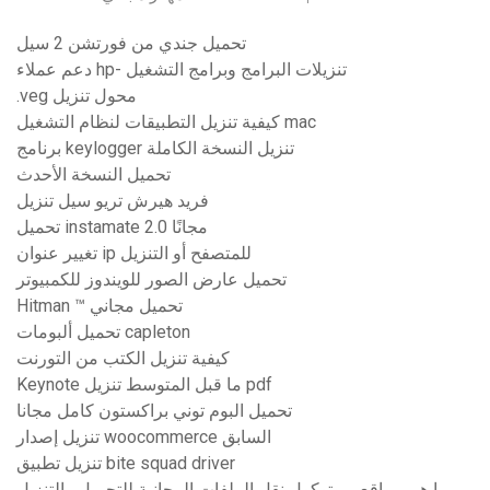
تحميل جندي من فورتشن 2 سيل
دعم عملاء hp- تنزيلات البرامج وبرامج التشغيل
.veg محول تنزيل
كيفية تنزيل التطبيقات لنظام التشغيل mac
برنامج keylogger تنزيل النسخة الكاملة
تحميل النسخة الأحدث
فريد هيرش تريو سيل تنزيل
تحميل instamate 2.0 مجانًا
تغيير عنوان ip للمتصفح أو التنزيل
تحميل عارض الصور للويندوز للكمبيوتر
Hitman ™ تحميل مجاني
تحميل ألبومات capleton
كيفية تنزيل الكتب من التورنت
Keynote ما قبل المتوسط ​​تنزيل pdf
تحميل البوم توني براكستون كامل مجانا
تنزيل إصدار woocommerce السابق
تنزيل تطبيق bite squad driver
ما هي مواقع بروتوكول نقل الملفات المجانية للتحميل والتنزيل