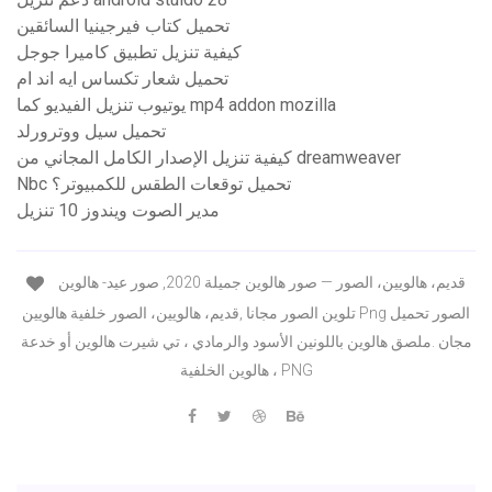
تحميل كتاب فيرجينيا السائقين
كيفية تنزيل تطبيق كاميرا جوجل
تحميل شعار تكساس ايه اند ام
يوتيوب تنزيل الفيديو كما mp4 addon mozilla
تحميل سيل ووترورلد
كيفية تنزيل الإصدار الكامل المجاني من dreamweaver
Nbc تحميل توقعات الطقس للكمبيوتر؟
مدير الصوت ويندوز 10 تنزيل
قديم، هالويين، الصور — صور هالوين جميلة 2020, صور عيد- هالوين
تلوين الصور مجانا ,قديم، هالويين، الصور خلفية هالويين Png الصور تحميل
مجان .ملصق هالوين باللونين الأسود والرمادي ، تي شيرت هالوين أو خدعة
، هالوين الخلفية PNG