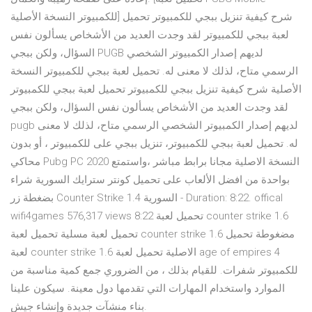
للكمبيوتر النسخة الأصلية] شرح كيفية تنزيل ببجي للكمبيوتر تحميل
لعبة ببجي للكمبيوتر لقد وجدت العديد من الأشخاص يسألون نفس
السؤال، ولكن ببجي PUGB لديهم إصدار الكمبيوتر الشخصي
الرسمي متاح، لذلك لا معنى له. تحميل لعبة ببجي للكمبيوتر النسخة
الأصلية شرح كيفية تنزيل ببجي للكمبيوتر تحميل لعبة ببجي للكمبيوتر
لقد وجدت العديد من الأشخاص يسألون نفس السؤال، ولكن ببجي
pugb لديهم إصدار الكمبيوتر الشخصي الرسمي متاح، لذلك لا معنى
له. تحميل لعبة ببجي للكمبيوتر، تنزيل ببجي على للكمبيوتر ، أو بدون
محاكي Pubg PC 2020 النسخة الاصلية مجانا برابط مباشر ،واستمتع
بواحدة من افضل الألعاب على تحميل كونتر سترايك السورية شراء
بضغطة زر Counter Strike 1.4 السورية - Duration: 8:22. offical
wifi4games 576,317 views 8:22 تحميل لعبة counter strike 1.6
تحميل لعبة مسلية تحميل لعبة counter strike 1.6 مضغوطة تحميل
لعبة counter strike 1.6 الاصلية تحميل لعبة age of empires 4
للكمبيوتر شفرات. للقيام بذلك ، من الضروري جمع كمية مناسبة من
الموارد واستخدام المهارات التي تقدمها دول معينة. سيكون علينا
بناء منشآت جديدة وإنشاء جيش.