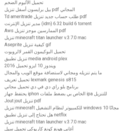
تحميل الألبوم الضخم
بيل برايسون أسفل تنزيل pdf المجاني
Td ameritrade طلب حساب جديد تنزيل pdf
مدير تنزيل الإنترنت (idm) 6.32 build 6 torrent
Aws الممارسين موجز تنزيل pdf
تنزيل minecraft titan launcher v.3.7.0 mac
Aseprite كيفية تنزيل gif
تحميل البوكيمون القمر لالروبوت
تنزيل تطبيق media android plex
ويندوز 10 ايزو تحميل 2016
ما يتم تنزيله ومجاني لاستضافة موقع الويب والمجال
تحميل تعريف lexmark genesis s815
برنامج بلو راي دي في دي تحميل مجاني
يحتفظ جهاز iphon الخاص بي بضغط ملفات ipa للتنزيل
Jout jout تنزيل pdf
تنزيل minecraft للكمبيوتر لنظام التشغيل windows 10 مجانًا
هل تحتاج إلى تنزيل تطبيق netflix
تنزيل minecraft titan launcher v.3.7.0 mac
أغاني هونغ كونغ كاريوكي تحميل سيل