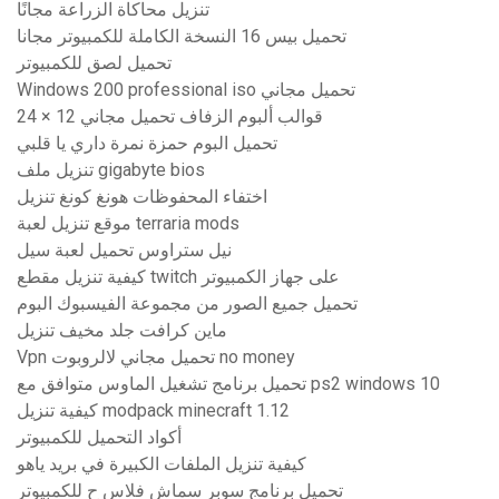
تنزيل محاكاة الزراعة مجانًا
تحميل بيس 16 النسخة الكاملة للكمبيوتر مجانا
تحميل لصق للكمبيوتر
Windows 200 professional iso تحميل مجاني
24 × 12 قوالب ألبوم الزفاف تحميل مجاني
تحميل البوم حمزة نمرة داري يا قلبي
تنزيل ملف gigabyte bios
اختفاء المحفوظات هونغ كونغ تنزيل
موقع تنزيل لعبة terraria mods
نيل ستراوس تحميل لعبة سيل
كيفية تنزيل مقطع twitch على جهاز الكمبيوتر
تحميل جميع الصور من مجموعة الفيسبوك البوم
ماين كرافت جلد مخيف تنزيل
Vpn تحميل مجاني لالروبوت no money
تحميل برنامج تشغيل الماوس متوافق مع ps2 windows 10
كيفية تنزيل modpack minecraft 1.12
أكواد التحميل للكمبيوتر
كيفية تنزيل الملفات الكبيرة في بريد ياهو
تحميل برنامج سوبر سماش فلاس ح للكمبيوتر