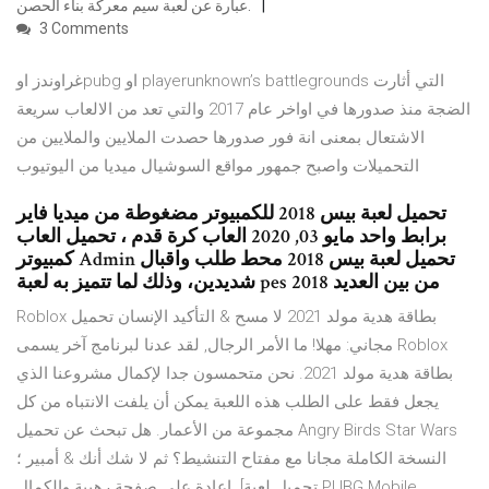
عبارة عن لعبة سيم معركة بناء الحصن.
3 Comments
غراوندز اوpubg او playerunknown’s battlegrounds التي أثارت
الضجة منذ صدورها في اواخر عام 2017 والتي تعد من الالعاب سريعة
الاشتعال بمعنى انة فور صدورها حصدت الملايين والملايين من
التحميلات واصبح جمهور مواقع السوشيال ميديا من اليوتيوب
تحميل لعبة بيس 2018 للكمبيوتر مضغوطة من ميديا فاير
برابط واحد مايو 03, 2020 العاب كرة قدم ، تحميل العاب
كمبيوتر Admin تحميل لعبة بيس 2018 محط طلب واقبال
شديدين، وذلك لما تتميز به لعبة pes 2018 من بين العديد
Roblox بطاقة هدية مولد 2021 لا مسح & التأكيد الإنسان تحميل
مجاني: مهلا! ما الأمر الرجال, لقد عدنا لبرنامج آخر يسمى Roblox
بطاقة هدية مولد 2021. نحن متحمسون جدا لإكمال مشروعنا الذي
يجعل فقط على الطلب هذه اللعبة يمكن أن يلفت الانتباه من كل
مجموعة من الأعمار. هل تبحث عن تحميل Angry Birds Star Wars
النسخة الكاملة مجانا مع مفتاح التنشيط؟ ثم لا شك أنك & أمبير ؛
إعادة على صفحة رهيبة والكمال. [تحميل لعبة PUBG Mobile