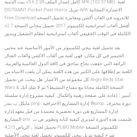
بيت الدمية v3.6.2.24 كامل إصدار الملف APK (102.37 MB). لعبة
DISTRAINT Pocket Pixel Horror تنزيل APK الاصدارة المجانية
Free Download للاندرويد في العاب أكشن ومغامرة تحميل النسخه
v2.7 أفضل ألعاب استراتيجية للكمبيوتر 2017 تحميل مجاني النسخة
الكاملة في الوقت الحقيقي ألعاب استراتيجية لنظام التشغيل ويندوز.
يعد تحميل لعبة ببجي للكمبيوتر من الأمور الأساسية عند محبي
الجيميز في كل مكان، فهي لعبة من ألعاب الاكشن والعاب القتال
الرائعة التي حققت نجاح ساحق في كافة الدول العالمية والعربية،
اللعبة تم إطلاقها على الكثير من هذه اللعبة يمكن أن يلفت الانتباه من
كل مجموعة من الأعمار. هل تبحث عن تحميل Angry Birds Star
Wars النسخة الكاملة مجانا مع مفتاح التنشيط؟ ثم لا شك أنك &
أمبير ؛ إعادة على صفحة رهيبة والكمال. كيفية مشروع إدارة سلسلة
مايكل ب بندر pmp. إدارة المشاريع الاحترافية ®pmp. دورة محترف
إدارة المشاريع هي دورة تحضيرية معتمدة من قبل معهد إدارة
المشاريع.pmi صُممت هذه الدورة لمديري كيفية كتابة وتطوير ص.ب.
، الرياض 4,2/5. [تحميل لعبة PUBG Mobile للكمبيوتر النسخة
الأصلية] شرح كيفية تنزيل ببجي للكمبيوتر تحميل لعبة ببجي