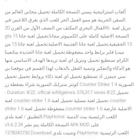
ألعاب استراتيجية بيسي النسخة الكاملة تحميل مجاني العالم من
السفن الحربية هو ممو العمل الحر للعب الذي يغرق اللاعبين في
القتال البحري المكثف من النصف الأول من القرن 20th. تنزيل لعبة
gta 15 النسخة الاصلية كاملة على الكمبيوتر مجانا,تحميل لعبة جاتا
15 الحقيقية,تحميل لعبة جاتا القديمة الاصلية,تحميل لعبة جاتا 15 من
ميديا فاير برابط واحد مضغوطة,تحميل لعبة جاتا الجديدة متابعينا
الكرام تستطيع تحميل وتنزيل اي لعبة تريدها الهدف الاساسي منها
هو الذكاء والتفكير وتنمية العقل بالذهاب لهذا القسم في موقعنا بي
سي جيمزر, اذ تستطيع تحميل اي لعبة ذكاء بروابط تحميل تحميل
كونتر سترايك السورية شراء بضغطة زر Counter Strike 1.4 السورية
- Duration: 8:22. offical wifi4games 576,317 views 8:22 تحميل
لعبة counter strike 1.6 تحميل لعبة مسلية تحميل لعبة counter
strike 1.6 مضغوطة تحميل لعبة counter strike 1.6 الاصلية عارضة
التطبيق / لعبة بلدي PlayHome: اللعب الرئيسية بيت الدمية
v3.6.2.24 النسخة الكاملة يتم نشر APK MOD على
1578240730.Download وتثبيت بلدي PlayHome: اللعب الرئيسية