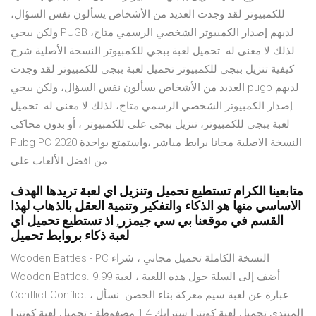
للكمبيوتر لقد وجدت العديد من الأشخاص يسألون نفس السؤال،
ولكن ببجي PUGB لديهم إصدار الكمبيوتر الشخصي الرسمي متاح،
لذلك لا معنى له. تحميل لعبة ببجي للكمبيوتر النسخة الأصلية شرح
كيفية تنزيل ببجي للكمبيوتر تحميل لعبة ببجي للكمبيوتر لقد وجدت
العديد من الأشخاص يسألون نفس السؤال، ولكن ببجي pugb لديهم
إصدار الكمبيوتر الشخصي الرسمي متاح، لذلك لا معنى له. تحميل
لعبة ببجي للكمبيوتر، تنزيل ببجي على للكمبيوتر ، أو بدون محاكي
Pubg PC 2020 النسخة الاصلية مجانا برابط مباشر ،واستمتع بواحدة
من افضل الألعاب على
متابعينا الكرام تستطيع تحميل وتنزيل اي لعبة تريدها الهدف
الاساسي منها هو الذكاء والتفكير وتنمية العقل بالذهاب لهذا
القسم في موقعنا بي سي جيمزر, اذ تستطيع تحميل اي
لعبة ذكاء بروابط تحميل
Wooden Battles - PC النسخة الكاملة تحميل مجاني ، شراء
Wooden Battles. 9.99 أضف إلى السلة حول هذه اللعبة ، لعبة
Conflict Conflict ، عبارة عن لعبة سيم معركة بناء الحصن. نسأل
المنتدى تحميل لعبة كونترا سترايك 1.4 مضغوطة - تحميل لعبة كونترا