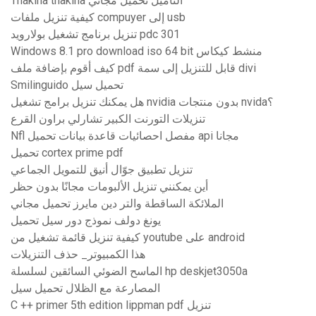
Thakina thakina التاميل تحميل مجاني
كيفية تنزيل ملفات compuyer إلى usb
تنزيل برنامج تشغيل بولارويد pdc 301
Windows 8.1 pro download iso 64 bit منشط كيكاس
كيف أقوم بإضافة ملف pdf قابل للتنزيل إلى سمة divi
Smilinguido تحميل سيل
هل يمكنك تنزيل برامج تشغيل nvidia بدون منتجات nvida؟
تنزيلات التورنت الكبير تشارلي براون القرع
Nfl مفصل احصائيات قاعدة بيانات تحميل api مجانا
تحميل cortex prime pdf
تنزيل تطبيق جوّال أنيق للتمويل الجماعي
أين يمكنني تنزيل الألبومات مجانًا بدون حظر
الملائكة الساقطة والتر دين مايرز تحميل مجاني
يونغ دولف نموذج دور سيل تحميل
كيفية تنزيل قائمة تشغيل من youtube على android
هذا الكمبيوتر_ حذف التنزيلات
الماسح الضوئي السائقين لسلسلة hp deskjet3050a
المصارعة مع الظلال تحميل سيل
C ++ primer 5th edition lippman pdf تنزيل