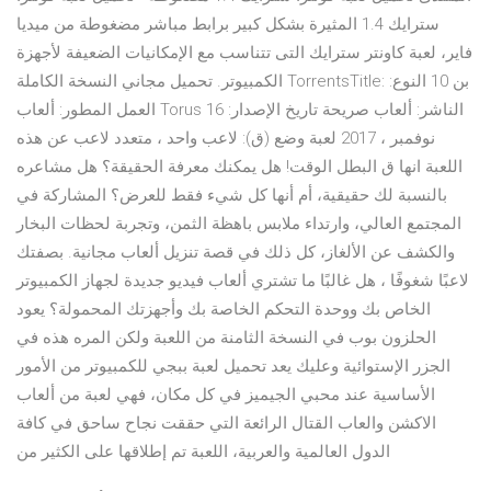
سترايك 1.4 المثيرة بشكل كبير برابط مباشر مضغوطة من ميديا
فاير، لعبة كاونتر سترايك التى تتناسب مع الإمكانيات الضعيفة لأجهزة
الكمبيوتر. تحميل مجاني النسخة الكاملة TorrentsTitle: بن 10 النوع:
العمل المطور: ألعاب Torus الناشر: ألعاب صريحة تاريخ الإصدار: 16
نوفمبر ، 2017 لعبة وضع (ق): لاعب واحد ، متعدد لاعب عن هذه
اللعبة انها ق البطل الوقت! هل يمكنك معرفة الحقيقة؟ هل مشاعره
بالنسبة لك حقيقية، أم أنها كل شيء فقط للعرض؟ المشاركة في
المجتمع العالي، وارتداء ملابس باهظة الثمن، وتجربة لحظات البخار
والكشف عن الألغاز، كل ذلك في قصة تنزيل ألعاب مجانية. بصفتك
لاعبًا شغوفًا ، هل غالبًا ما تشتري ألعاب فيديو جديدة لجهاز الكمبيوتر
الخاص بك ووحدة التحكم الخاصة بك وأجهزتك المحمولة؟ يعود
الحلزون بوب في النسخة الثامنة من اللعبة ولكن المره هذه في
الجزر الإستوائية وعليك يعد تحميل لعبة ببجي للكمبيوتر من الأمور
الأساسية عند محبي الجيميز في كل مكان، فهي لعبة من ألعاب
الاكشن والعاب القتال الرائعة التي حققت نجاح ساحق في كافة
الدول العالمية والعربية، اللعبة تم إطلاقها على الكثير من