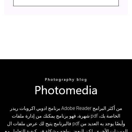
برنامج ادوبي اكروبات ريدر Adobe Reader من أكثر البرامج
شهرة، فهو برنامج يمكنك من إدارة ملفات pdf الخاصة بك،
فالبرنامج يتيح لك عرض ملفات ال pdf وأيضًا يوجد به العديد من
المميزات الأخرى، لكن البعض يواجه مشكلة في كيفية التعامل مع