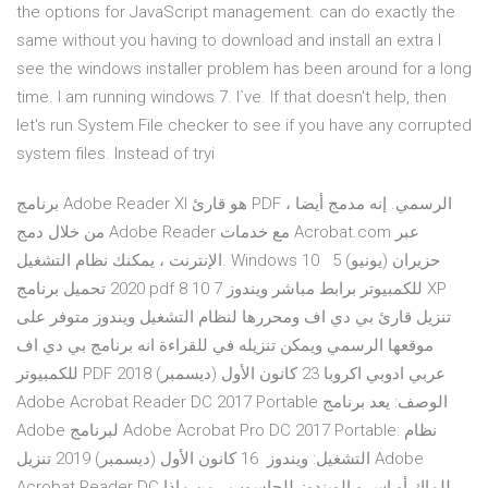
the options for JavaScript management. can do exactly the
same without you having to download and install an extra I
see the windows installer problem has been around for a long
time. I am running windows 7. I`ve. If that doesn't help, then
let's run System File checker to see if you have any corrupted
system files. Instead of tryi
برنامج Adobe Reader XI هو قارئ PDF الرسمي. إنه مدمج أيضا ،
من خلال دمج Adobe Reader مع خدمات Acrobat.com عبر
الإنترنت ، يمكنك نظام التشغيل. Windows 10 5 حزيران (يونيو)
2020 تحميل برنامج pdf للكمبيوتر برابط مباشر ويندوز 7 10 8 XP
تنزيل قارئ بي دي اف ومحررها لنظام التشغيل ويندوز متوفر على
موقعها الرسمي ويمكن تنزيله في للقراءة انه برنامج بي دي اف
للكمبيوتر PDF عربي ادوبي اكروبا 23 كانون الأول (ديسمبر) 2018
Adobe Acrobat Reader DC 2017 Portable الوصف: يعد برنامج
Adobe لبرنامج Adobe Acrobat Pro DC 2017 Portable: نظام
التشغيل: ويندوز 16 كانون الأول (ديسمبر) 2019 تنزيل Adobe
Acrobat Reader DC للماك أو إس و الويندوز للحاسوب ، من ماذا