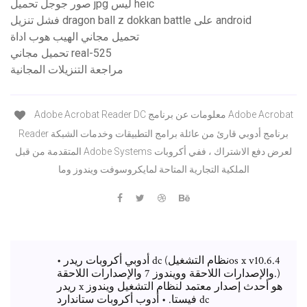
صور جوجل تحميل jpg ليس heic
فشل تنزيل dragon ball z dokkan battle على android
تحميل مجاني الهيب هوب اداة
تحميل مجاني real-525
مراجعة التنزيلات المجانية
Adobe Acrobat Reader DC معلومات عن برنامج Adobe Acrobat
Reader برنامج أدوبي قارئ من عائلة برامج التطبيقات وخدمات الشبكة
المتقدمة من قبل Adobe Systems لعرض دفع الاشتراك ، ففي أكروبات
الملكية التجارية المتاحة لمايكروسوفت ويندوز وما
• أدوبي أكروبات ريدر dc (نظام التشغيلos x v10.6.4
والإصدارات اللاحقة وويندوز 7 والإصدارات اللاحقة.)
ريدر x هو أحدث إصدار معتمد لنظام التشغيل ويندوز
فيستا. • أدوب أكروبات ستاندارد dc