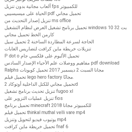
ألعاب مجانية بدون تنزيل fps للكمبيوتر
الحياة على ميسيسيبي pdf تحميل مجاني
تنزيل إصدار التحديث من ms office
تحميل برنامج تشغيل العرض لنظام التشغيل windows 10 32 بت
كارمن الخط تحميل مجاني
الحاجة لسرعة المطاردة الساخنة 2 تحميل سيل
تنزيلات خريطة ماين كرافت لتضاريس الغابات
P dot o تحميل الألبوم على فلكسي جام
مفاهيم ووصلات علم الأحياء الإصدار السادس pdf download
Ralphs مجانا السبت 2 ديسمبر 2017 تحميل كوبونات
تحميل فيلم lego hero factory مجانًا.
تحميل مجاني للكتل الداخلية أوتوكاد 2d
تنزيل تحديث برنامج تشغيل fugoo xl
تنزيل عمليات التزوير على fios
تحميل برنامج minecraft للكمبيوتر مجانا 2018
تحميل فيلم thinkal muthal velli vare mp4
يوتيوب فيديو لتحويل وتنزيل mp4
تحميل خريطة ماين كرافت fnaf 6