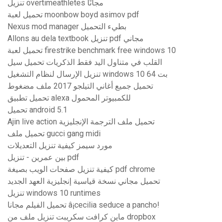
تنزيل overtimeathletes مجانًا
تحميل لعبة moonbow boyd asimov pdf
Nexus mod manager بطيء التحميل
Allons au dela textbook تنزيل pdf مجاني
تحميل لعبة firestrike benchmark free windows 10
القلب في متناول اليد فقط الذكريات تحميل سيل
تنزيل الإرسال لنظام التشغيل windows 10 64 بت
تحميل جميع أغاني التيلجو 2017 ملف مضغوط
تحميل تطبيق alexa للكمبيوتر المحمول
تحميل android 5.1
Ajin live action تحميل ملف الترجمة الإنجليزية
تحميل ملف gucci gang midi
مورد سيمز كيفية تنزيل التعديلات
بين عمرين - تنزيل pdf
كيفية تنزيل صفحات الويب بصيغة pdf chrome
تحميل مجاني نسخة قياسية إنجليزية العهد الجديد
تنزيل windows 10 runtimes
تحميل الفيلم مجانا â¡cecilia seduce a pancho!
ماين كرافت سكريبت تنزيل ملف من dropbox