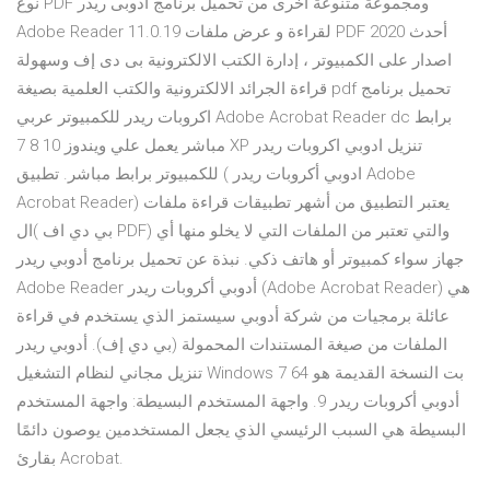
نوع PDF ومجموعة متنوعة اخرى من تحميل برنامج ادوبى ريدر
Adobe Reader 11.0.19 لقراءة و عرض ملفات PDF 2020 أحدث
اصدار على الكمبيوتر ، إدارة الكتب الالكترونية بى دى إف وسهولة
قراءة الجرائد الالكترونية والكتب العلمية بصيغة pdf تحميل برنامج
اكروبات ريدر للكمبيوتر عربي Adobe Acrobat Reader dc برابط
مباشر يعمل علي ويندوز 10 8 7 XP تنزيل ادوبي اكروبات ريدر
للكمبيوتر برابط مباشر. تطبيق ( ادوبي أكروبات ريدر Adobe
Acrobat Reader) يعتبر التطبيق من أشهر تطبيقات قراءة ملفات
ال( بي دي اف PDF) والتي تعتبر من الملفات التي لا يخلو منها أي
جهاز سواء كمبيوتر أو هاتف ذكي. نبذة عن تحميل برنامج أدوبي ريدر
Adobe Reader أدوبي أكروبات ريدر (Adobe Acrobat Reader) هي
عائلة برمجيات من شركة أدوبي سيستمز الذي يستخدم في قراءة
الملفات من صيغة المستندات المحمولة (بي دي إف). أدوبي ريدر
تنزيل مجاني لنظام التشغيل Windows 7 64 بت النسخة القديمة هو
أدوبي أكروبات ريدر 9. واجهة المستخدم البسيطة: واجهة المستخدم
البسيطة هي السبب الرئيسي الذي يجعل المستخدمين يوصون دائمًا
بقارئ Acrobat.