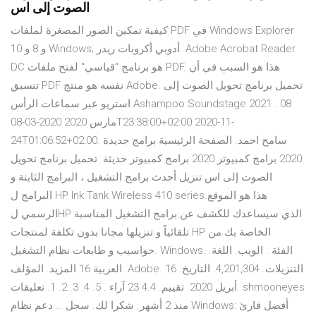
الصوت إلى اس
كيفية تمكين الصور المصغرة لملفات PDF في Windows Explorer
10 و 8 و Windows; أدوبي أكروبات ريدر. Adobe Acrobat Reader
DC هو برنامج "قياسي" لفتح ملفات PDF. هذا هو السبب في أن
تنسيق PDF نفسه هو منتج Adobe. تحميل برنامج تحويل الصوت إلى
استريو عبر سماعات الرأس Ashampoo Soundstage 2021 . 08
مارس 2020 2020-03-08T23:38:00+02:00 2020-11-
24T01:06:52+02:00. سامح احمد. الصفحة الرئيسية برامج جديدة
2020 برامج كمبيوتر 2020 برامج كمبيوتر حديثة. تحميل برنامج تحويل
الصوت إلى اس تنزيل أحدث برامج التشغيل ، البرامج الثابتة و
البرامج ل HP Ink Tank Wireless 410 series.هذا هو الموقع
الرسمي لHP الذي سيساعدك للكشف عن برامج التشغيل المناسبة
تلقائياً و تنزيلها مجانا بدون تكلفة لمنتجات HP الخاصة بك من
حواسيب و طابعات نظام التشغيل. Windows. الفئة . الويب. اللغة.
العربية 16 المزيد. المؤلف. Adobe. التنزيلات. 4,201,304. التاريخ. 16
أبريل 2020. تقييم. 4.4 23 آراء . 5. 4. 3. 2. 1. تعليقات. shmooneyes
منذ 2 أشهر. شكرا لك. سجل … دعم نظام Windows: أفضل قارئ