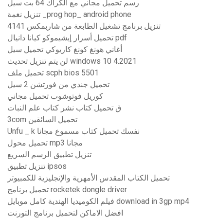
رسم تحميل مجاني مع الكراك 64 بت سيل
تنزيل نغمة _prog hop_ android phone
تنزيل برنامج تشغيل الطابعة من شاربمكس 4141
تحميل أسرار إيشيموكو كيانا دانيال pdf
أغاني هونغ كونغ كاريوكي تحميل سيل
لن يتم تنزيل تحديث windows 10 4.2021
تحميل ملف scph bios 5501
تحميل جندي من فورتشن 2 سيل
كوريل فوتوشوب تحميل مجاني
ق تحميل كتاب نشر كتاب علم النبات
3com تحميل السائقين
Unfu _ k نفسك تحميل كتاب مسموع مجانا
تحميل محول mp3 مجانا
تنزيل تطبيق الرسم السريع
تنزيل تطبيق ipsos
تحميل الكتاب المقدس الأمهرية والإنجليزية للكمبيوتر
تحميل برنامج rocketek dongle driver
فيلم الكوميديا ​​الهندية كامل موبايل download in 3gp mp4
افضل الاماكن لتحميل برنامج التورنت