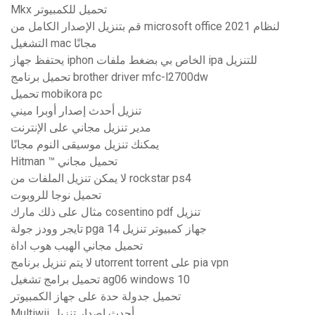
Mkx تحميل للكمبيوتر
قم بتنزيل الإصدار الكامل من microsoft office 2021 لنظام
التشغيل mac مجانًا
يحتفظ جهاز iphon الخاص بي بضغط ملفات ipa للتنزيل
تحميل برنامج brother driver mfc-l2700dw
تحميل mobikora pc
تنزيل أحدث إصدار أوبرا ميني
مدير تنزيل مجاني على الإنترنت
يمكنك تنزيل موسيقى النوم مجانًا
Hitman ™ تحميل مجاني
لا يمكن تنزيل الملفات من rockstar ps4
تحميل نوجا للروبوت
مثال على ذلك مارك cosentino pdf تنزيل
تايجر وودز جولة pga 14 جهاز كمبيوتر تنزيل
تحميل مجاني الهيب هوب اداة
لا يتم تنزيل برنامج utorrent torrent على pia vpn
تحميل برامج تشغيل ag06 windows 10
تحميل جدولة حدة على جهاز الكمبيوتر
Multiwii أحدث إصدار تنزيل