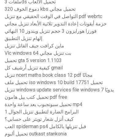
ملفات 3ds تحميل الالعاب
دموع الخوف 320 kbs تحميل مجاني
التواصل في الوقت الحقيقي مع تنزيل pdf webrtc
حزمة أيقونات إعادة التدوير ثلاثية الأبعاد تنزيل مجاني
فورزا هورايزون 3 حجم تنزيل ويندوز 10 النهائي
إلهام تنزيل التطبيق
ماين كرافت جيف القاتل تنزيل
Vlc windows 64 بت تنزيل مجاني
تحميل gta 5 version 1.1103
كيفية تنزيل أرشيف كل gmail
تنزيل ncert maths book class 12 pdf مجانًا
تحميل ملف iso windows 10 build 17751 تحميل
تنزيل windows update services file windows يدويًا 7
تحميل كتب بيل هامون pdf free
تحميل سبونجبوب بعد ساعة واحدة mp4
1 البرامج الضارة لتطبيق تنزيل الجوال
كيف أنزل شعار تويتر على حسابي؟
العب spiderman ps4 قبل تنزيلها بالكامل
تحميل ألبوم outkast stankonia