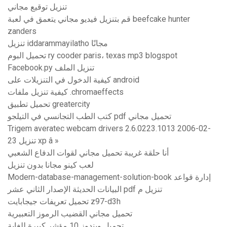
تنزيل توقيع مجاني
قم بتنزيل فيديو مجاني يتعمق في لعبة beefcake hunter
zanders
تنزيل iddarammayilatho مجانًا
تحميل البوم ry cooder paris، texas mp3 blogspot
Facebook.py تنزيل الملف
كيفية الدخول في التنزيلات على android
كيفية تنزيل ملفات .chromaeffects
تحميل تطبيق greatercity
كتب الطب التجانسي في التيلجو pdf تحميل مجاني
Trigem averatec webcam drivers 2.6.0223.1013 2006-02-
23 تنزيل xp â »
أنا حلقة غريبة تحميل مجاني لقوات الدفاع الشعبي
لعب كينو مجانا بدون تنزيل
Modern-database-management-solution-book إدارة قواعد
البيانات الحديثة الإصدار الثاني عشر pdf تنزيل م
تحميل تعريفات جيجابايت z97-d3h
تحميل مجاني القضيب الرموز التعبيرية
تحميل ويندوز 10 مؤشر كبيرة للغاية