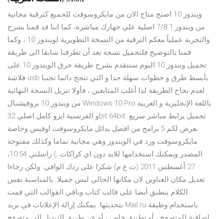
ويندوز 10 اصبح متاح الان من مايكروسوفت للجميع كترقية مجانية
من ويندوز 7/8.1 اصلية علي جهازك مباشرة، كما اننا قد قمنا بشرح
والتجربة عملياً معكم الترقية من النسخة التطويرية لويندوز 10 ، وكما
قمنا بالتوضيح فلتحميل نسخة بعد أن تطرقنا سابقا الى طريقة
تحميل ويندوز 10 اليوم سنتقدم بشرح طريقة حرق الويندوز 10 على
فلاشة usb بأبسط طرق و خطوات سهلة جدا و التي تنجح دائما تجنبا
لعدم نجاح الطريقة لدا أغلب المتابعين ، فأولا تنزيل النسخة النهائية
من ويندوز 10 بروفيشنال Windows 10 Pro باللغة الإنجليزية و العربية
و الفرنسية ايزو كامل اصلي 32bit 64bit تحميل برابط مباشر سريع.
نعرض لكم 5 برامج من افضل بدائل مايكروسوفت اوفيس وخاصة
مايكروسوفت ورد في الويندوز وهي مجانية تماما وكذلك مفتوحة
المصدر ويمكنك استخدامها للابد دون اي كراكات ;) راسلني 10:54،
27 أغسطس 2011 (ت ع م) شكرا على ردك الوافي. ولكن رجاءا
تعديل مكان العناوين لان مكانها الحالي ليس جميلا. بالمناسبة نفس
الكلام ينطبق أيضا على قالب كتاب وباقي القوالب التي قمت
بتحديثها. يمكنك إزالة الإعلانات في بريد Mail.ru باستخدام وظيفة
إضافية للمتصفح ، أو تطبيق خاص ، أو عن طريق التبديل إلى متصفح