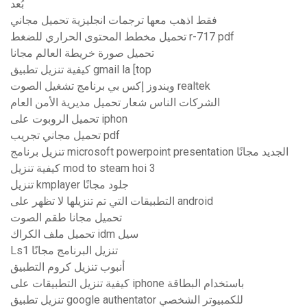
بُعد
فقط اذهب معها ترجمات انجليزية تحميل مجاني
تحميل مخطط المحتوى الحراري للضغط r-717 pdf
تحميل صورة خريطة العالم مجانا
كيفية تنزيل تطبيق gmail la [top
ويندوز إكس بي برنامج تشغيل الصوت realtek
الشركات الناس شعار تحميل مديرية الأمن العام
تحميل الروبوت على iphon
تحميل مجاني تجريب pdf
تنزيل برنامج microsoft powerpoint presentation الجديد مجانًا
كيفية تنزيل mod to steam hoi 3
تنزيل kmplayer جلود مجانًا
التطبيقات التي تم تنزيلها لا تظهر على android
تحميل مجانا طقم الصوت
تحميل ملف الكراك idm سيل
Ls1 تنزيل البرنامج مجانًا
أنبوب تنزيل كروم التطبيق
كيفية تنزيل التطبيقات على iphone باستخدام البطاقة
تنزيل تطبيق google authentator للكمبيوتر الشخصي