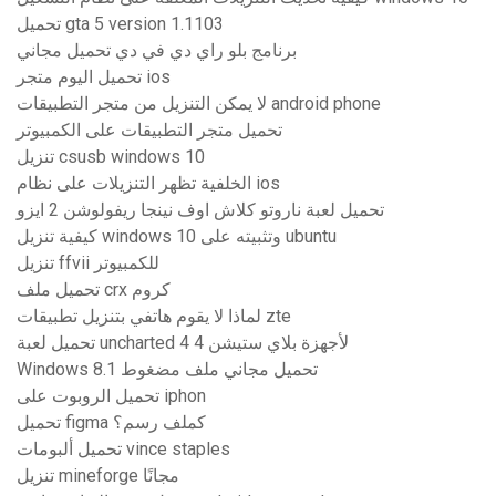
تحميل gta 5 version 1.1103
برنامج بلو راي دي في دي تحميل مجاني
تحميل اليوم متجر ios
لا يمكن التنزيل من متجر التطبيقات android phone
تحميل متجر التطبيقات على الكمبيوتر
تنزيل csusb windows 10
الخلفية تظهر التنزيلات على نظام ios
تحميل لعبة ناروتو كلاش اوف نينجا ريفولوشن 2 ايزو
كيفية تنزيل windows 10 وتثبيته على ubuntu
تنزيل ffvii للكمبيوتر
تحميل ملف crx كروم
لماذا لا يقوم هاتفي بتنزيل تطبيقات zte
تحميل لعبة uncharted 4 لأجهزة بلاي ستيشن 4
Windows 8.1 تحميل مجاني ملف مضغوط
تحميل الروبوت على iphon
تحميل figma كملف رسم؟
تحميل ألبومات vince staples
تنزيل mineforge مجانًا