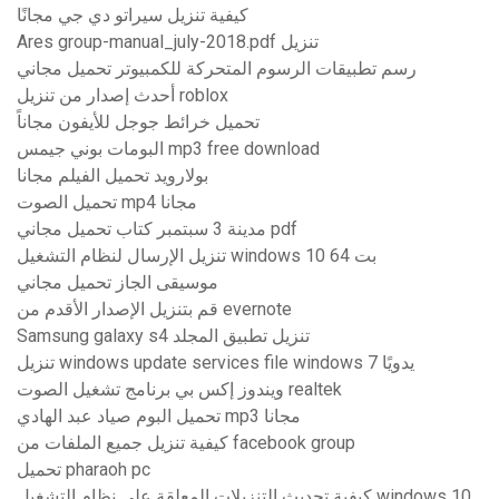
كيفية تنزيل سيراتو دي جي مجانًا
Ares group-manual_july-2018.pdf تنزيل
رسم تطبيقات الرسوم المتحركة للكمبيوتر تحميل مجاني
أحدث إصدار من تنزيل roblox
تحميل خرائط جوجل للأيفون مجاناً
البومات بوني جيمس mp3 free download
بولارويد تحميل الفيلم مجانا
تحميل الصوت mp4 مجانا
مدينة 3 سبتمبر كتاب تحميل مجاني pdf
تنزيل الإرسال لنظام التشغيل windows 10 64 بت
موسيقى الجاز تحميل مجاني
قم بتنزيل الإصدار الأقدم من evernote
Samsung galaxy s4 تنزيل تطبيق المجلد
تنزيل windows update services file windows يدويًا 7
ويندوز إكس بي برنامج تشغيل الصوت realtek
تحميل البوم صياد عبد الهادي mp3 مجانا
كيفية تنزيل جميع الملفات من facebook group
تحميل pharaoh pc
كيفية تحديث التنزيلات المعلقة على نظام التشغيل windows 10