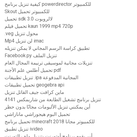
كيفية تنزيل برنامج powerdirector للكمبيوتر
Skout للكمبيوتر تحميل
تحميل sdk لالروبوت 3.0
تحميل فيلم kaun 1999 mp4 720p
.veg محول تنزيل
Mp4 لن تنزيل imac
تطبيق كراسة الرسم المجاني لا يمكن تنزيله
Facebook.py تنزيل الملف
تنزيلات مجانية لموسيقى ترنيمة المجال العام
تحميل أطلس علم الأجنة pdf
تنزيل تطبيقات .ipa المجانية المدفوعة
تحميل تطبيقات geogebra api
ماين كرافت جيف القاتل تنزيل
تنزيل برنامج تشغيل الطابعة من شاربمكس 4141
أين يمكنني تنزيل الألبومات مجانًا بدون حظر
تحميل البوم هيجوراشي مانازاشي
تحميل برنامج minecraft للكمبيوتر مجانا 2018
تنزيل تطبيق ivideo
أين يقوم برنامج أوتورنت بتنزيل ملف التورنت