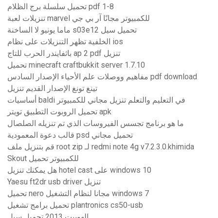
تحميل سلسلة برج الظلام pdf 1-8
تنزيلات لعبة marvel للكمبيوتر مجانًا آر بي جي
ماما يونيو لا الساخنة s03e12 تحميل سيل
الخلفية تظهر التنزيلات على نظام ios
باثفايندر الحرب للتاج ap 2 pdf تنزيل
تحميل minecraft craftbukkit server 1.7.10
مفاهيم ووصلات علم الأحياء الإصدار السادس pdf download
تينغ تونغ الإصدار القديم تنزيل
أساسيات baldi في التعليم والتعلم تنزيل مجاني للكمبيوتر
تحميل الروبوت التطبيق تويتر apk
ما هو برنامج تجسس الفيروسات الذي تم تنزيله الصلصال
قالب دعوة المعمودية psd تحميل مجاني
قم بتنزيل ملف root zip لـ redmi note 4g v7.2.3.0.khimida
Skout للكمبيوتر تحميل
هل يمكنك تنزيل hotel cast على windows 10
Yaesu ft2dr usb driver تنزيل
تحميل nero مجانا لنظام التشغيل windows 7
تحميل برامج تشغيل plantronics cs50-usb
الهوبيت 2013 تحميل سيل