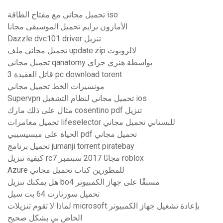
تحميل مجاني مع مفتاح الطاقة iso
الأمازون برايم تحميل الموسيقى مجانا
Dazzle dvc101 driver تنزيل
تحميل مجاني ملف update.zip لالروبوت
تحميل مجاني qanatomy بواسطة هنري جراي
قاتل العقيدة 3 pc download torent
مونسيرات الخط تحميل مجاني
Supervpn تحميل مجاني لنظام التشغيل ios
مثال على ذلك مارك cosentino pdf تنزيل
تحميل مغامرات lifeselector للبستاني تحميل مجاني
الحياة على ميسيسيبي pdf تحميل مجاني
تحميل برنامج jumanji torrent piratebay
كيفية تنزيل rc7 مجانًا 2017 سبتمبر roblox
Azure للمطورين كتاب تحميل مجاني
هل يمكنك تنزيل bo4 مسبقًا على جهاز الكمبيوتر
تحميل سورتارت 64 بت سيل
لماذا لا تقوم تنزيلات microsoft بإعادة تشغيل جهاز الكمبيوتر
الخاص بي بشكل صحيح