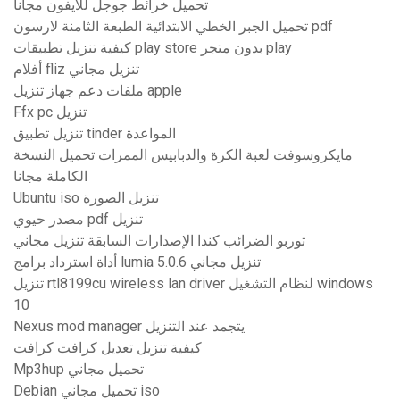
تحميل خرائط جوجل للأيفون مجاناً
تحميل الجبر الخطي الابتدائية الطبعة الثامنة لارسون pdf
كيفية تنزيل تطبيقات play store بدون متجر play
أفلام fliz تنزيل مجاني
ملفات دعم جهاز تنزيل apple
Ffx pc تنزيل
تنزيل تطبيق tinder المواعدة
مايكروسوفت لعبة الكرة والدبابيس الممرات تحميل النسخة
الكاملة مجانا
Ubuntu iso تنزيل الصورة
مصدر حيوي pdf تنزيل
توربو الضرائب كندا الإصدارات السابقة تنزيل مجاني
أداة استرداد برامج lumia 5.0.6 تنزيل مجاني
تنزيل rtl8199cu wireless lan driver لنظام التشغيل windows
10
Nexus mod manager يتجمد عند التنزيل
كيفية تنزيل تعديل كرافت كرافت
Mp3hup تحميل مجاني
Debian تحميل مجاني iso