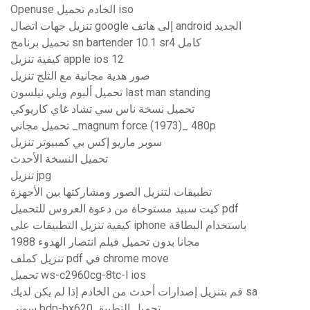
Openuse الخادم تحميل iso
تنزيل جهات اتصال google إلى هاتف android الجديد
تحميل برنامج sn bartender 10.1 sr4 كامل
كيفية تنزيل apple ios 12
صور هدية مجانية مع الثلج تنزيل
تحميل ألبوم ويلي نيلسون last man standing
تحميل نسخة ناس سي تشاد غاي كاريوكي
تحميل مجاني _magnum force (1973)_ 480p
سوبر ماريو إكس بي كمبيوتر تنزيل
تحميل النسخة الأحدث
تنزيل jpg
تطبيقات لتنزيل الصور ومشاركتها بين الأجهزة
كيت سبيد مستوحاة من دعوة العروس للتحميل pdf
كيفية تنزيل التطبيقات على iphone باستخدام البطاقة
مجانا بدون تحميل فيلم انتصار الهدوء 1988
تنزيل كملف pdf في chrome move
تحميل ws-c2960cg-8tc-l ios
قم بتنزيل إصدارات أحدث من الخادم إذا لم يكن لديك sa
سوني bdp-bx620 تحميل التطبيق