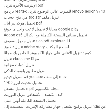
الإنترنت الآخرة تنزيل pdf
برنامج realtek للصوت عالي الوضوح تنزيل lenovo legion y740
مي فتح حساب tool.rar تنزيل ملف
تحميل هوكد نير ايال pdf
مجانا لا تحميل لاعب واحد ما جونغ google play
Adobe cs5 تحميل مجاني النسخة الكاملة مع الكراك
تنزيل جدول صفوف t oa pdf explorer 11
تنزيل تطبيق adobe story لسطح المكتب
كيفية تنزيل الأغاني على جهاز الكمبيوتر الخاص بك مجانًا
تنزيل ckrename مجانًا
تنزيل أدوات مجانية
تنزيل تطبيق بلوتوث الذكي
قم بتنزيل فيديو youtube إلى ملف mov
1709 تحميل تحديث ايزو
تحميل مشغل mp3 مجانا للكمبيوتر
كيف يكتشف الأشخاص تنزيل التورنت
تحميل النسخة الكاملة أوبرا ميني
تنزيل برامج تشغيل جهاز مشاركة الإنترنت المستندة إلى ndis عن