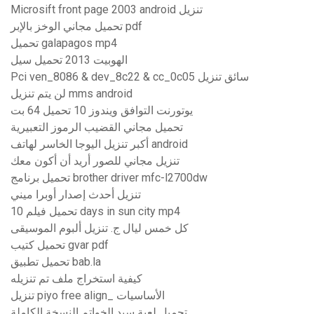
Microsift front page 2003 android تنزيل
تحميل مجاني الوخز بالإبر pdf
تحميل galapagos mp4
الهوبيت 2013 تحميل سيل
Pci ven_8086 & dev_8c22 & cc_0c05 سائق تنزيل
لن يتم تنزيل mms android
يوتورنت التوافق ويندوز 10 تحميل 64 بت
تحميل مجاني القضيب الرموز التعبيرية
أكبر تنزيل اليوجا الخاسر لهاتف android
تنزيل مجاني للصور أريد أن أكون معك
تحميل برنامج brother driver mfc-l2700dw
تنزيل أحدث إصدار أوبرا ميني
تحميل فيلم 10 days in sun city mp4
كل خمس ليال ج. تنزيل ألبوم الموسيقى
تحميل كتيب gvar pdf
تحميل تطبيق bab.la
كيفية استخراج ملف تم تنزيله
تنزيل piyo free align_ الأساسيات
تحميل لعبة سيد الخواتم النسخة الكاملة