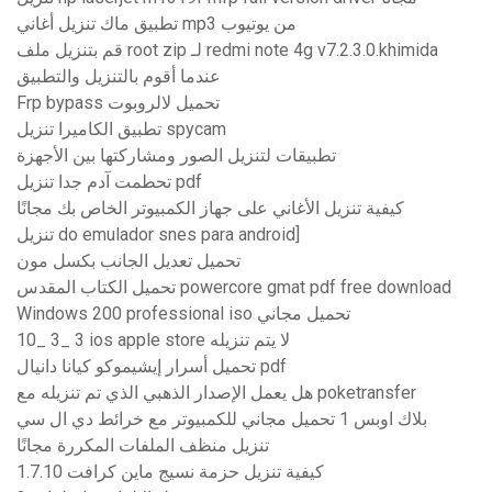
تطبيق ماك تنزيل أغاني mp3 من يوتيوب
قم بتنزيل ملف root zip لـ redmi note 4g v7.2.3.0.khimida
عندما أقوم بالتنزيل والتطبيق
Frp bypass تحميل لالروبوت
تطبيق الكاميرا تنزيل spycam
تطبيقات لتنزيل الصور ومشاركتها بين الأجهزة
تحطمت آدم جدا تنزيل pdf
كيفية تنزيل الأغاني على جهاز الكمبيوتر الخاص بك مجانًا
تنزيل do emulador snes para android]
تحميل تعديل الجانب بكسل مون
تحميل الكتاب المقدس powercore gmat pdf free download
Windows 200 professional iso تحميل مجاني
10_ 3_ 3 ios apple store لا يتم تنزيله
تحميل أسرار إيشيموكو كيانا دانيال pdf
هل يعمل الإصدار الذهبي الذي تم تنزيله مع poketransfer
بلاك اوبس 1 تحميل مجاني للكمبيوتر مع خرائط دي ال سي
تنزيل منظف الملفات المكررة مجانًا
كيفية تنزيل حزمة نسيج ماين كرافت 1.7.10