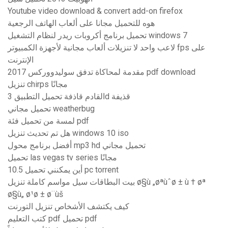
Youtube video download & convert add-on firefox
هوه للتحميل مجانا على ألعاب الهاتف الرجعية
تحميل برنامج أكروبات ريدر لنظام التشغيل windows 7
لاعب واحد لا تنزيلات ألعاب مجانية لأجهزة الكمبيوتر fps على
الإنترنت
مقدمة لمحاكاة تدفق سوليدووركس 2017 pdf download
تنزيل chirps مجانًا
القادم قاذفة تحميل التطبيق 3d قذيفة
تحميل مجاني weatherbug
لمسة من تحميل فئة pdf
هل تم تحديث تنزيل windows 10 iso
أفضل برنامج محول mp3 hd تحميل مجاني
تحميل las vegas tv series مجانًا
أين يمكنني تحميل 10.5 pc torrent
بيت البطاقات سيل مواسم كاملة تنزيل ø§ù „øªùˆø ± ù † øª
ø§ù„ ø¹ø ± ø¨ùš
كيف يكتشف الأشخاص تنزيل التورنت
كتب التعليم pdf تحميل pdf