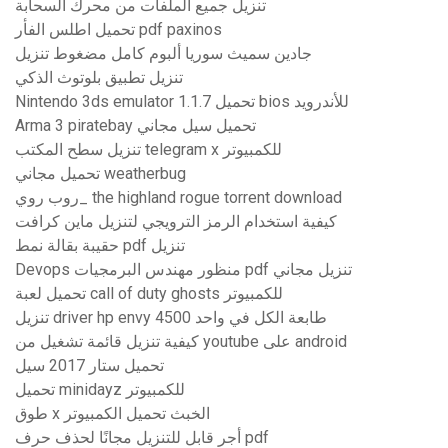
تنزيل جميع الملفات من محرك السحابة
تحميل اطلس الفأر pdf paxinos
جادين سميث سوريا ألبوم كامل مضغوط تنزيل
تنزيل تطبيق بلوتوث الذكي
Nintendo 3ds emulator 1.1.7 تحميل bios للأندرويد
Arma 3 piratebay تحميل سيل مجاني
تنزيل سطح المكتب telegram x للكمبيوتر
تحميل مجاني weatherbug
روب روي_ the highland rogue torrent download
كيفية استخدام الرمز الترويجي لتنزيل ماين كرافت
حقيبة بقالة نمط pdf تنزيل
Devops منظور مهندس البرمجيات pdf تنزيل مجاني
تحميل لعبة call of duty ghosts للكمبيوتر
تنزيل driver hp envy 4500 طابعة الكل في واحد
كيفية تنزيل قائمة تشغيل من youtube على android
تحميل ستار 2017 سيل
تحميل minidayz للكمبيوتر
طوق x الخبث تحميل الكمبيوتر
أجر قابل للتنزيل مجانًا لحذف حرف pdf