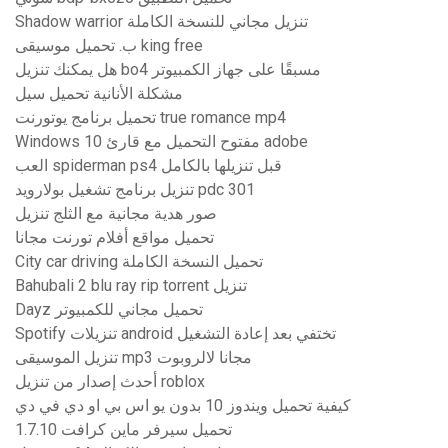
Shadow warrior تنزيل مجاني للنسخة الكاملة
ب. تحميل موسيقى king free
هل يمكنك تنزيل bo4 مسبقًا على جهاز الكمبيوتر
مشكلة الأنانية تحميل سيل
تحميل برنامج يوتورنت true romance mp4
Windows 10 مفتوح التحميل مع قارئ adobe
العب spiderman ps4 قبل تنزيلها بالكامل
تنزيل برنامج تشغيل بولارويد pdc 301
صور هدية مجانية مع الثلج تنزيل
تحميل مواقع أفلام تورنت مجانا
City ​​car driving تحميل النسخة الكاملة
Bahubali 2 blu ray rip torrent تنزيل
Dayz تحميل مجاني للكمبيوتر
Spotify تنزيلات android تختفي بعد إعادة التشغيل
تنزيل الموسيقى mp3 مجانا لالروبوت
أحدث إصدار من تنزيل roblox
كيفية تحميل ويندوز 10 بدون يو اس بي او دي في دي
تحميل سيرفر ماين كرافت 1.7.10