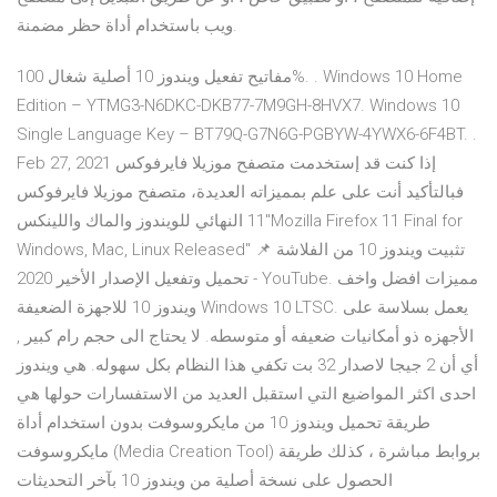
ويب باستخدام أداة حظر مضمنة.
مفاتيح تفعيل ويندوز 10 أصلية شغال 100%. ­. Windows 10 Home
Edition – YTMG3-N6DKC-DKB77-7M9GH-8HVX7. Windows 10
Single Language Key – BT79Q-G7N6G-PGBYW-4YWX6-6F4BT. ­.
Feb 27, 2021 إذا كنت قد إستخدمت متصفح موزيلا فايرفوكس
فبالتأكيد أنت على علم بمميزاته العديدة، متصفح موزيلا فايرفوكس
11 النهائي للويندوز والماك واللينكس"Mozilla Firefox 11 Final for
Windows, Mac, Linux Released" تثبيت ويندوز 10 من الفلاشة 📌
تحميل وتفعيل الإصدار الأخير 2020 - YouTube. مميزات افضل واخف
ويندوز 10 للاجهزة الضعيفة Windows 10 LTSC. يعمل بسلاسة على
الأجهزه ذو أمكانيات ضعيفه أو متوسطه. لا يحتاج الى حجم رام كبير ,
أي أن 2 جيجا لاصدار 32 بت تكفي هذا النظام بكل سهوله. هي ويندوز
احدى اكثر المواضيع التي استقبل العديد من الاستفسارات حولها هي
طريقة تحميل ويندوز 10 من مايكروسوفت بدون استخدام أداة
مايكروسوفت (Media Creation Tool) بروابط مباشرة ، كذلك طريقة
الحصول على نسخة أصلية من ويندوز 10 بآخر التحديثات