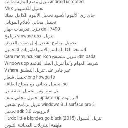
تنزيل وضع البداية شاشة android unrooted
Mkx تحميل للكمبيوتر
جاي زي الألبوم الأسود تحميل الألبوم الكامل مجانا
تحميل مجاني لأفلام الموبايل
تنزيل تعريفات جهاز dell 7490
برنامج vmware esxi تنزيل
تحميل برنامج تشغيل إنتل صوت العرض
النسخة الكاملة لسن الامبراطوريات 3 تحميل
Cara memunculkan ikon تنزيل متصفح idm pada
Windows xp شريط المهام وابدأ تنزيل الجلد القائمة
Vshare غير قادر على تنزيل التطبيق
تحميل شعار png howgarts
تحميل مجاني مع مفتاح الطاقة iso
نيل ستراوس تحميل لعبة سيل
تحميل مجاني ملف update.zip لالروبوت
تنزيل برنامج تشغيل windows 8 لـ surface pro 3
تحميل sdk لالروبوت 3.0
Hardx little blondes go black (2015) تنزيل السيول
ملهمة التنزيلات المجانية التلوين